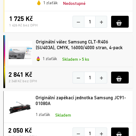
1 zlaťák
Nedostupné
1 725 Kč
−
+
1 426 Kč bez DPH
Originální válec Samsung CLT-R406
(SU403A), CMYK, 16000/4000 stran, 4-pack
1 zlaťák
Skladem > 5 ks
2 841 Kč
−
+
2 348 Kč bez DPH
Originální zapékací jednotka Samsung JC91-
01080A
1 zlaťák
Skladem
2 050 Kč
−
+