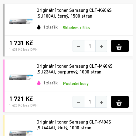
Originální toner Samsung CLT-K404S
(SU100A), černý, 1500 stran
1 zlaťák
Skladem > 5 ks
1 731 Kč
−
+
1 431 Kč bez DPH
Originální toner Samsung CLT-M404S
(SU234A), purpurový, 1000 stran
1 zlaťák
Poslední kusy
1 721 Kč
−
+
1 423 Kč bez DPH
Originální toner Samsung CLT-Y404S
(SU444A), žlutý, 1000 stran