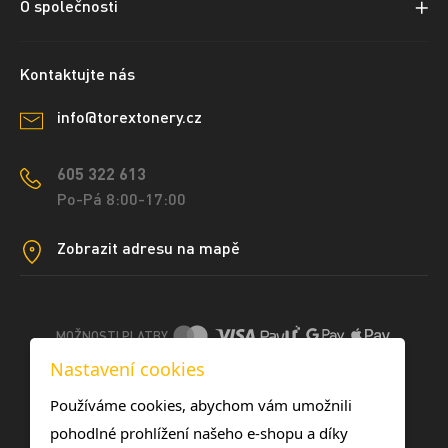
O společnosti
Kontaktujte nás
info@torextonery.cz
605 322 613
Po-Pá 8:00-17:00
Zobrazit adresu na mapě
MOŽNOSTI PLATBY
Nastavení cookies
DOPRAVNÍ METODY
Používáme cookies, abychom vám umožnili
pohodlné prohlížení našeho e-shopu a díky