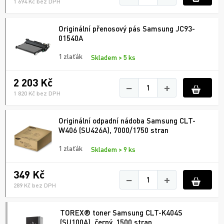
1 694 Kč bez DPH
Originální přenosový pás Samsung JC93-
01540A
1 zlaťák
Skladem > 5 ks
2 203 Kč
−
+
1 820 Kč bez DPH
Originální odpadní nádoba Samsung CLT-
W406 (SU426A), 7000/1750 stran
1 zlaťák
Skladem > 9 ks
349 Kč
−
+
289 Kč bez DPH
TOREX® toner Samsung CLT-K404S
(SU100A), černý, 1500 stran