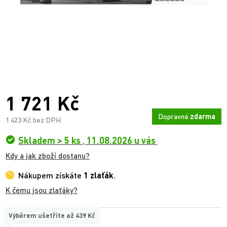
1 721 Kč
Dopravné
zdarma
1 423 Kč bez DPH
Skladem > 5 ks
,
11.08.2026 u vás
Kdy a jak zboží dostanu?
Nákupem získáte
1 zlaťák
.
K čemu jsou zlaťáky?
Výběrem ušetříte až
439 Kč
TYP