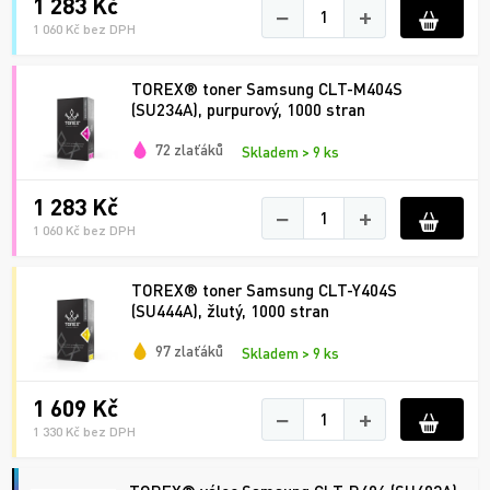
1 283 Kč
−
+
1 060 Kč bez DPH
TOREX® toner Samsung CLT-M404S
(SU234A), purpurový, 1000 stran
72 zlaťáků
Skladem > 9 ks
1 283 Kč
−
+
1 060 Kč bez DPH
TOREX® toner Samsung CLT-Y404S
(SU444A), žlutý, 1000 stran
97 zlaťáků
Skladem > 9 ks
1 609 Kč
−
+
1 330 Kč bez DPH