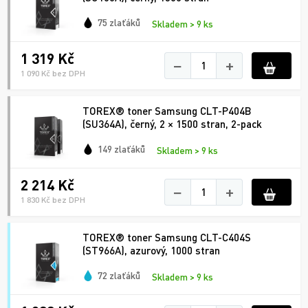
75 zlaťáků
Skladem > 9 ks
1 319 Kč
−
+
1 090 Kč bez DPH
TOREX® toner Samsung CLT-P404B
(SU364A), černý, 2 × 1500 stran, 2-pack
149 zlaťáků
Skladem > 9 ks
2 214 Kč
−
+
1 830 Kč bez DPH
TOREX® toner Samsung CLT-C404S
(ST966A), azurový, 1000 stran
72 zlaťáků
Skladem > 9 ks