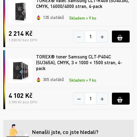
TOREX® válec Samsung CLT-R406 (SU403A),
CMYK, 16000/4000 stran, 4-pack
135 zlaťáků
Skladem > 9 ks
2 214 Kč
−
+
1 830 Kč bez DPH
TOREX® toner Samsung CLT-P404C
(SU365A), CMYK, 3 × 1000 + 1500 stran, 4-
pack
305 zlaťáků
Skladem > 9 ks
4 102 Kč
−
+
3 390 Kč bez DPH
Nenašli jste, co jste hledali?