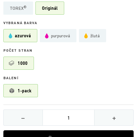
®
TOREX
Originál
VYBRANÁ BARVA
azurová
purpurová
žlutá
POČET STRAN
1000
BALENÍ
1-pack
Množství
−
+