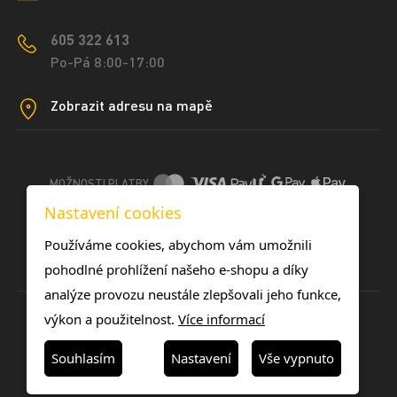
605 322 613
Po-Pá 8:00-17:00
Zobrazit adresu na mapě
MOŽNOSTI PLATBY
Nastavení cookies
DOPRAVNÍ METODY
Používáme cookies, abychom vám umožnili
pohodlné prohlížení našeho e-shopu a díky
analýze provozu neustále zlepšovali jeho funkce,
výkon a použitelnost.
Více informací
Souhlasím
Nastavení
Vše vypnuto