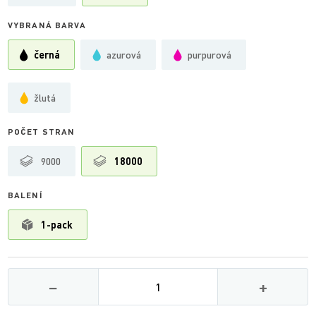
VYBRANÁ BARVA
černá
azurová
purpurová
žlutá
POČET STRAN
9000
18000
BALENÍ
1-pack
Množství
−
+