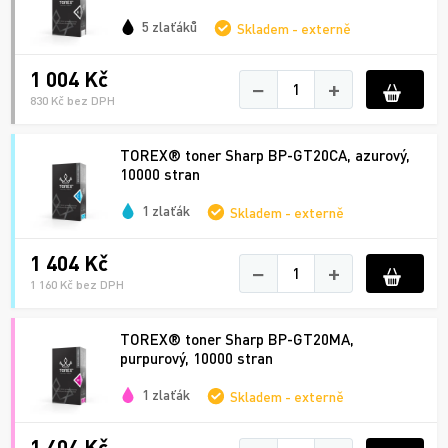
5 zlaťáků
Skladem - externě
1 004 Kč
−
+
830 Kč bez DPH
TOREX® toner Sharp BP-GT20CA, azurový,
10000 stran
1 zlaťák
Skladem - externě
1 404 Kč
−
+
1 160 Kč bez DPH
TOREX® toner Sharp BP-GT20MA,
purpurový, 10000 stran
1 zlaťák
Skladem - externě
1 404 Kč