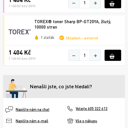
−
+
1 160 Kč bez DPH
TOREX® toner Sharp BP-GT20YA, žlutý,
10000 stran
1 zlaťák
Skladem - externě
1 404 Kč
−
+
1 160 Kč bez DPH
Nenašli jste, co jste hledali?
Volejte 605 322 613
Napište nám na chat
Vše o nákupu
Napište nám e-mail