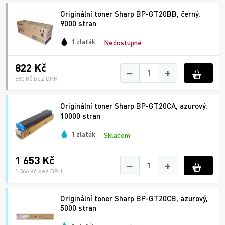
Originální toner Sharp BP-GT20BB, černý,
9000 stran
1 zlaťák
Nedostupné
822 Kč
−
+
680 Kč bez DPH
Originální toner Sharp BP-GT20CA, azurový,
10000 stran
1 zlaťák
Skladem
1 653 Kč
−
+
1 366 Kč bez DPH
Originální toner Sharp BP-GT20CB, azurový,
5000 stran