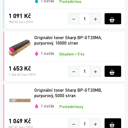
1 zlaťák
Poslední kus
1 091 Kč
−
+
902 Kč bez DPH
Originální toner Sharp BP-GT20MA,
purpurový, 10000 stran
1 zlaťák
Skladem > 5 ks
1 653 Kč
−
+
1 366 Kč bez DPH
Originální toner Sharp BP-GT20MB,
purpurový, 5000 stran
1 zlaťák
Poslední kusy
1 049 Kč
−
+
867 Kč bez DPH