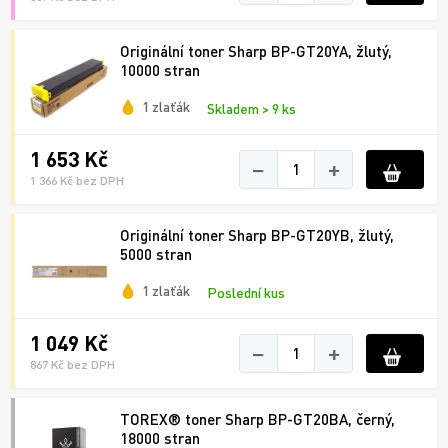
Originální toner Sharp BP-GT20YA, žlutý,
10000 stran
1 zlaťák
Skladem > 9 ks
1 653 Kč
−
+
1 366 Kč bez DPH
Originální toner Sharp BP-GT20YB, žlutý,
5000 stran
1 zlaťák
Poslední kus
1 049 Kč
−
+
867 Kč bez DPH
TOREX® toner Sharp BP-GT20BA, černý,
18000 stran