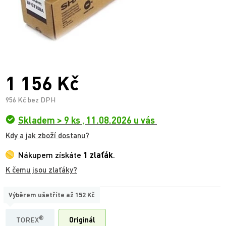
1 156 Kč
956 Kč bez DPH
Skladem > 9 ks
,
11.08.2026 u vás
Kdy a jak zboží dostanu?
Nákupem získáte
1 zlaťák
.
K čemu jsou zlaťáky?
Výběrem ušetříte až
152 Kč
TYP
®
TOREX
Originál