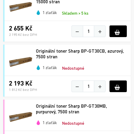
15000 stran
1 zlaťák
Skladem > 5 ks
2 655 Kč
−
+
2 195 Kč bez DPH
Originální toner Sharp BP-GT30CB, azurový,
7500 stran
1 zlaťák
Nedostupné
2 193 Kč
−
+
1 812 Kč bez DPH
Originální toner Sharp BP-GT30MB,
purpurový, 7500 stran
1 zlaťák
Nedostupné