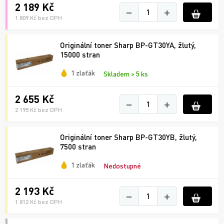
2 189 Kč
−
+
1 809 Kč bez DPH
Originální toner Sharp BP-GT30YA, žlutý,
15000 stran
1 zlaťák
Skladem > 5 ks
2 655 Kč
−
+
2 195 Kč bez DPH
Originální toner Sharp BP-GT30YB, žlutý,
7500 stran
1 zlaťák
Nedostupné
2 193 Kč
−
+
1 812 Kč bez DPH