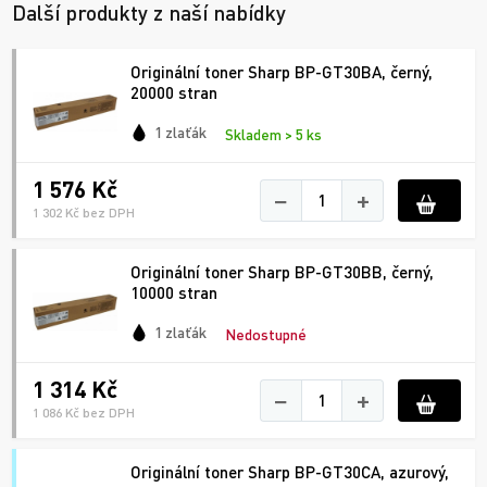
Další produkty z naší nabídky
Originální toner Sharp BP-GT30BA, černý,
20000 stran
1 zlaťák
Skladem > 5 ks
1 576 Kč
−
+
1 302 Kč bez DPH
Originální toner Sharp BP-GT30BB, černý,
10000 stran
1 zlaťák
Nedostupné
1 314 Kč
−
+
1 086 Kč bez DPH
Originální toner Sharp BP-GT30CA, azurový,