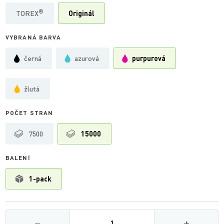
®
TOREX
Originál
VYBRANÁ BARVA
černá
azurová
purpurová
žlutá
POČET STRAN
7500
15000
BALENÍ
1-pack
Množství
−
+