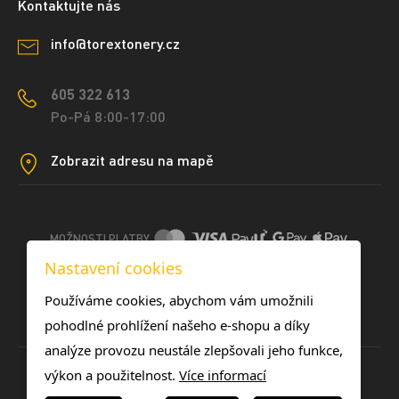
Kontaktujte nás
info@torextonery.cz
605 322 613
Po-Pá 8:00-17:00
Zobrazit adresu na mapě
MOŽNOSTI PLATBY
Nastavení cookies
DOPRAVNÍ METODY
Používáme cookies, abychom vám umožnili
pohodlné prohlížení našeho e-shopu a díky
analýze provozu neustále zlepšovali jeho funkce,
výkon a použitelnost.
Více informací