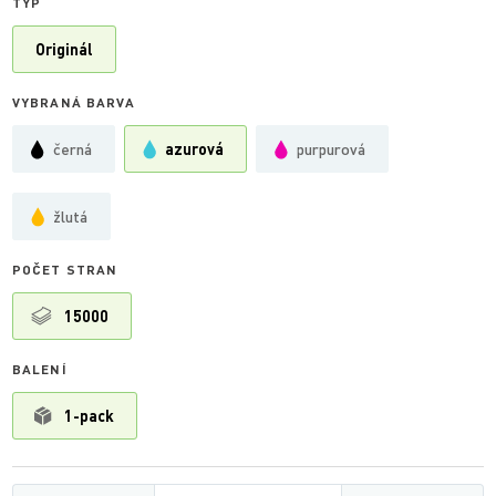
TYP
Originál
VYBRANÁ BARVA
černá
azurová
purpurová
žlutá
POČET STRAN
15000
BALENÍ
1-pack
Množství