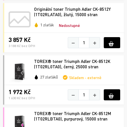
Originální toner Triumph Adler CK-8512Y
(1T02RLATA0), žlutý, 15000 stran
1 zlaťák
Nedostupné
3 857 Kč
−
+
3 188 Kč bez DPH
TOREX® toner Triumph Adler CK-8512K
(1T02RL0TA0), černý, 25000 stran
27 zlaťáků
Skladem - externě
1 972 Kč
−
+
1 630 Kč bez DPH
TOREX® toner Triumph Adler CK-8512M
(1T02RLBTA0), purpurový, 15000 stran