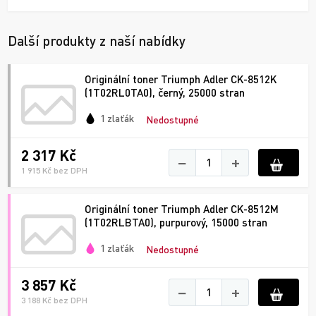
Další produkty z naší nabídky
Originální toner Triumph Adler CK-8512K
(1T02RL0TA0), černý, 25000 stran
1 zlaťák
Nedostupné
2 317 Kč
−
+
1 915 Kč bez DPH
Originální toner Triumph Adler CK-8512M
(1T02RLBTA0), purpurový, 15000 stran
1 zlaťák
Nedostupné
3 857 Kč
−
+
3 188 Kč bez DPH