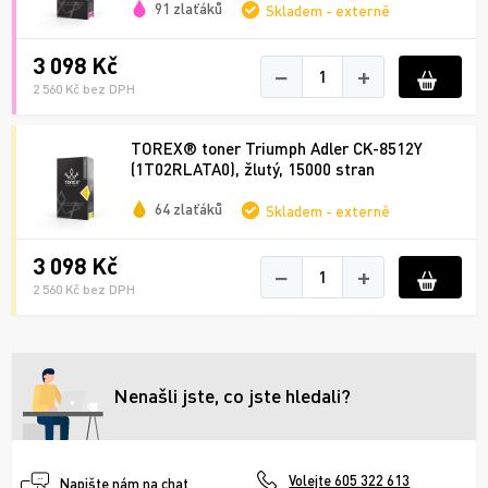
91 zlaťáků
Skladem - externě
3 098 Kč
−
+
2 560 Kč bez DPH
TOREX® toner Triumph Adler CK-8512Y
(1T02RLATA0), žlutý, 15000 stran
64 zlaťáků
Skladem - externě
3 098 Kč
−
+
2 560 Kč bez DPH
Nenašli jste, co jste hledali?
Volejte 605 322 613
Napište nám na chat