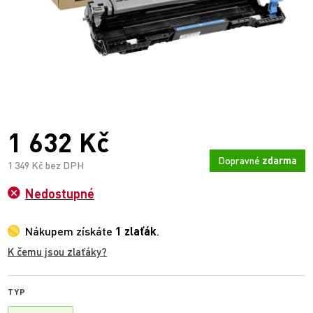
1 632 Kč
Dopravné
zdarma
1 349 Kč bez DPH
Nedostupné
Nákupem získáte
1 zlaťák
.
K čemu jsou zlaťáky?
TYP