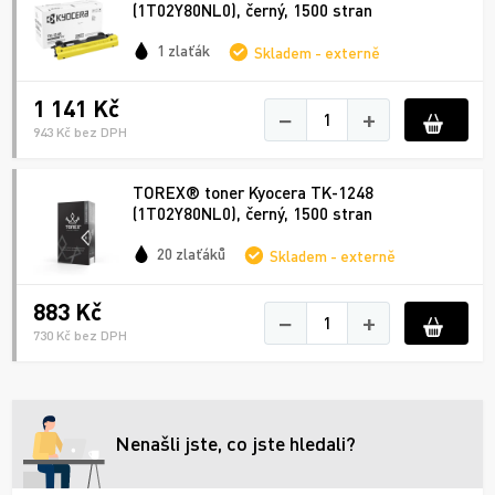
(1T02Y80NL0), černý, 1500 stran
1 zlaťák
Skladem - externě
1 141 Kč
−
+
943 Kč bez DPH
TOREX® toner Kyocera TK-1248
(1T02Y80NL0), černý, 1500 stran
20 zlaťáků
Skladem - externě
883 Kč
−
+
730 Kč bez DPH
Nenašli jste, co jste hledali?