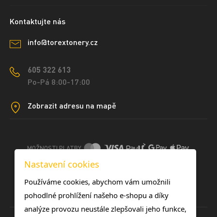
Kontaktujte nás
info@torextonery.cz
605 322 613
Po-Pá 8:00-17:00
Zobrazit adresu na mapě
MOŽNOSTI PLATBY
Nastavení cookies
DOPRAVNÍ METODY
Používáme cookies, abychom vám umožnili
pohodlné prohlížení našeho e-shopu a díky
analýze provozu neustále zlepšovali jeho funkce,