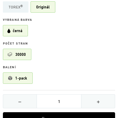
®
TOREX
Originál
VYBRANÁ BARVA
černá
POČET STRAN
30000
BALENÍ
1-pack
Množství
−
+