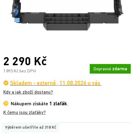
2 290 Kč
Dopravné
zdarma
1 893 Kč bez DPH
Skladem - externě
,
11.08.2026 u vás
Kdy a jak zboží dostanu?
Nákupem získáte
1 zlaťák
.
K čemu jsou zlaťáky?
Výběrem ušetříte až
318 Kč
TYP