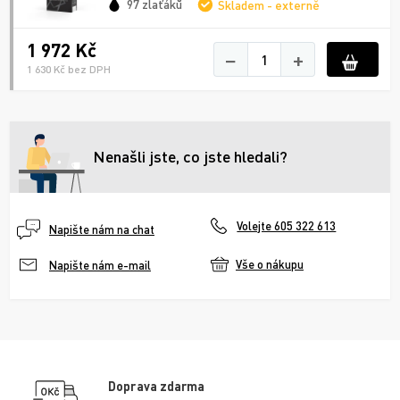
97 zlaťáků
Skladem - externě
1 972 Kč
−
+
1 630 Kč bez DPH
Nenašli jste, co jste hledali?
Volejte 605 322 613
Napište nám na chat
Vše o nákupu
Napište nám e-mail
Doprava zdarma