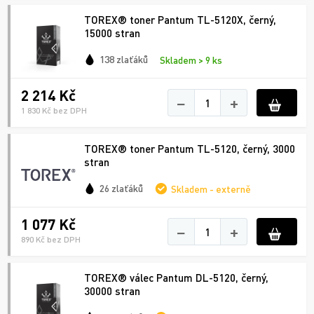
TOREX® toner Pantum TL-5120X, černý,
15000 stran
138 zlaťáků
Skladem > 9 ks
2 214 Kč
−
+
1 830 Kč bez DPH
TOREX® toner Pantum TL-5120, černý, 3000
stran
26 zlaťáků
Skladem - externě
1 077 Kč
−
+
890 Kč bez DPH
TOREX® válec Pantum DL-5120, černý,
30000 stran