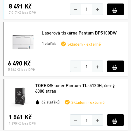
8 491 Kč
−
+
7 017 Kč bez DPH
Laserová tiskárna Pantum BP5100DW
1 zlaťák
Skladem - externě
6 490 Kč
−
+
5 364 Kč bez DPH
TOREX® toner Pantum TL-5120H, černý,
6000 stran
62 zlaťáků
Skladem - externě
1 561 Kč
−
+
1 290 Kč bez DPH