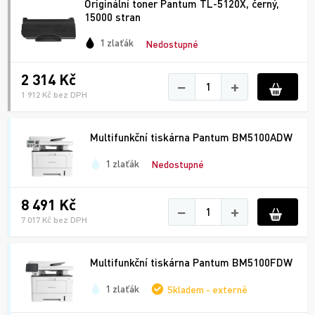
Originální toner Pantum TL-5120X, černý,
15000 stran
1 zlaťák
Nedostupné
2 314 Kč
−
+
1 912 Kč bez DPH
Multifunkční tiskárna Pantum BM5100ADW
1 zlaťák
Nedostupné
8 491 Kč
−
+
7 017 Kč bez DPH
Multifunkční tiskárna Pantum BM5100FDW
1 zlaťák
Skladem - externě