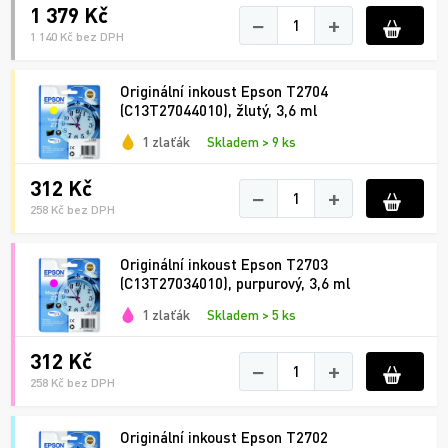
1 379 Kč
−
+
1 140 Kč bez DPH
Originální inkoust Epson T2704
(C13T27044010), žlutý, 3,6 ml
1 zlaťák
Skladem > 9 ks
312 Kč
−
+
258 Kč bez DPH
Originální inkoust Epson T2703
(C13T27034010), purpurový, 3,6 ml
1 zlaťák
Skladem > 5 ks
312 Kč
−
+
258 Kč bez DPH
Originální inkoust Epson T2702