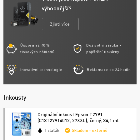
výhodnější?
Zjisti více
Úspora až 40 %
Doživotní záruka +
tiskových nákladů
pojištění tiskárny
Inovativni technologie
Reklamace do 24 hodin
Inkousty
Originální inkoust Epson T2791
(C13T27914012, 27XXL), černý, 34,1 ml
1 zlaťák
Skladem - externě