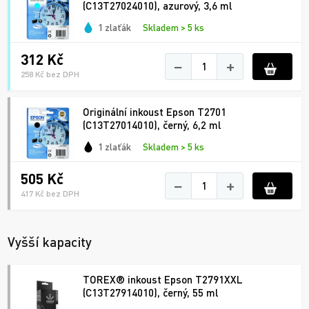
(C13T27024010), azurový, 3,6 ml
1 zlaťák
Skladem > 5 ks
312 Kč
−
+
258 Kč bez DPH
Originální inkoust Epson T2701
(C13T27014010), černý, 6,2 ml
1 zlaťák
Skladem > 5 ks
505 Kč
−
+
417 Kč bez DPH
Vyšší kapacity
TOREX® inkoust Epson T2791XXL
(C13T27914010), černý, 55 ml