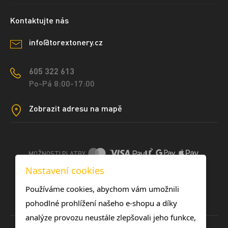
Kontaktujte nás
info@torextonery.cz
605 322 613
Po-Pá 8:00-17:00
Zobrazit adresu na mapě
MOŽNOSTI PLATBY
Nastavení cookies
DOPRAVNÍ METODY
Používáme cookies, abychom vám umožnili
pohodlné prohlížení našeho e-shopu a díky
analýze provozu neustále zlepšovali jeho funkce,