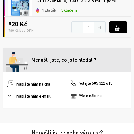
(C13T27054010), CMY, 3 × 3,6 ml, 3-pack
1 zlaťák
Skladem
920 Kč
−
+
760 Kč bez DPH
Nenašli jste, co jste hledali?
Volejte 605 322 613
Napište nám na chat
Vše o nákupu
Napište nám e-mail
Nenašli jste svého výrobce?