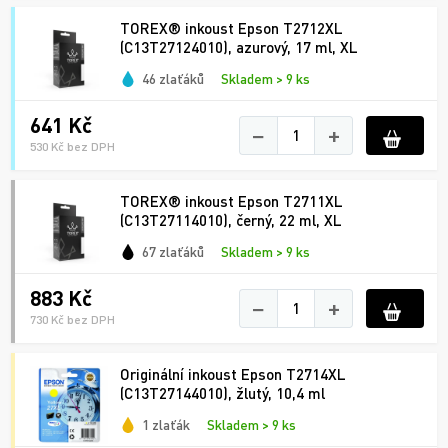
TOREX® inkoust Epson T2712XL
(C13T27124010), azurový, 17 ml, XL
46 zlaťáků
Skladem > 9 ks
641 Kč
−
+
530 Kč bez DPH
TOREX® inkoust Epson T2711XL
(C13T27114010), černý, 22 ml, XL
67 zlaťáků
Skladem > 9 ks
883 Kč
−
+
730 Kč bez DPH
Originální inkoust Epson T2714XL
(C13T27144010), žlutý, 10,4 ml
1 zlaťák
Skladem > 9 ks