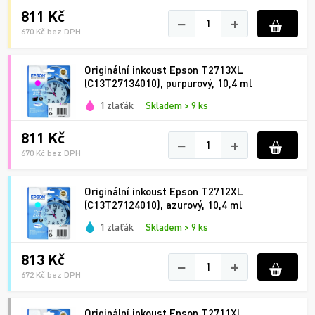
811 Kč
−
+
670 Kč bez DPH
Originální inkoust Epson T2713XL
(C13T27134010), purpurový, 10,4 ml
1 zlaťák
Skladem > 9 ks
811 Kč
−
+
670 Kč bez DPH
Originální inkoust Epson T2712XL
(C13T27124010), azurový, 10,4 ml
1 zlaťák
Skladem > 9 ks
813 Kč
−
+
672 Kč bez DPH
Originální inkoust Epson T2711XL