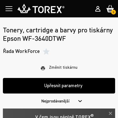
0
Tonery, cartridge a barvy pro tiskárny
Epson WF-3640DTWF
Řada WorkForce
Změnit tiskárnu
Upřesnit parametry
Nejprodávanější
®
V čem jsou náplně TOREX