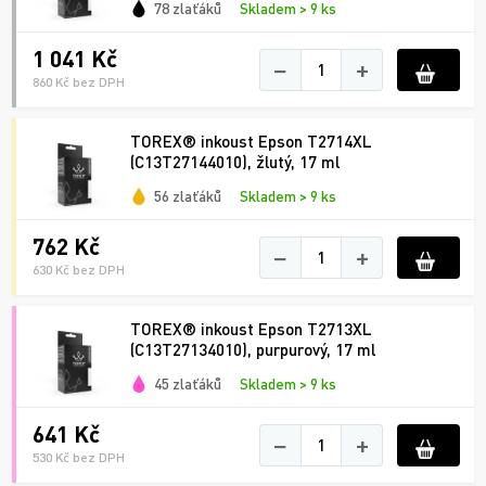
78 zlaťáků
Skladem > 9 ks
1 041 Kč
−
+
860 Kč bez DPH
TOREX® inkoust Epson T2714XL
(C13T27144010), žlutý, 17 ml
56 zlaťáků
Skladem > 9 ks
762 Kč
−
+
630 Kč bez DPH
TOREX® inkoust Epson T2713XL
(C13T27134010), purpurový, 17 ml
45 zlaťáků
Skladem > 9 ks
641 Kč
−
+
530 Kč bez DPH