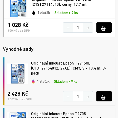
(C13T27114010), černý, 17,7 ml
1 zlaťák
Skladem > 9 ks
1 028 Kč
−
+
850 Kč bez DPH
Výhodné sady
Originální inkoust Epson T2715XL
(C13T27154012, 27XL), CMY, 3 × 10,4 m, 3-
pack
1 zlaťák
Skladem > 9 ks
2 428 Kč
−
+
2 007 Kč bez DPH
Originální inkoust Epson T2705