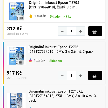
Originální inkoust Epson T2704
(C13T27044010), žlutý, 3,6 ml
1 zlaťák
Skladem > 9 ks
312 Kč
−
+
258 Kč bez DPH
Originální inkoust Epson T2705
(C13T27054010), CMY, 3 × 3,6 ml, 3-pack
1 zlaťák
Skladem
917 Kč
−
+
758 Kč bez DPH
Originální inkoust Epson T2715XL
(C13T27154012, 27XL), CMY, 3 × 10,4 m, 3-
pack