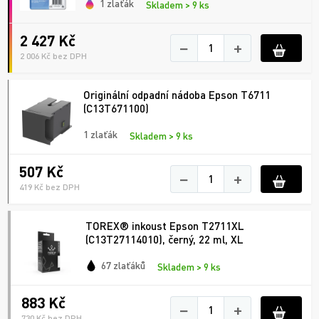
1 zlaťák
Skladem > 9 ks
2 427 Kč
−
+
2 006 Kč bez DPH
Originální odpadní nádoba Epson T6711
(C13T671100)
1 zlaťák
Skladem > 9 ks
507 Kč
−
+
419 Kč bez DPH
TOREX® inkoust Epson T2711XL
(C13T27114010), černý, 22 ml, XL
67 zlaťáků
Skladem > 9 ks
883 Kč
−
+
730 Kč bez DPH