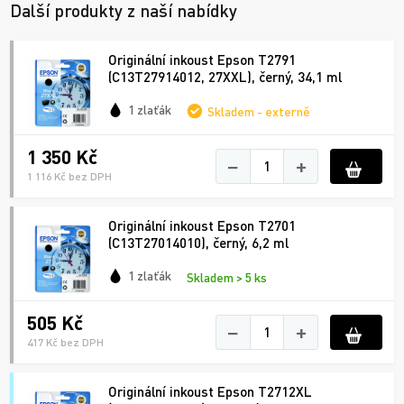
Další produkty z naší nabídky
Originální inkoust Epson T2791
(C13T27914012, 27XXL), černý, 34,1 ml
1 zlaťák
Skladem - externě
1 350 Kč
−
+
1 116 Kč bez DPH
Originální inkoust Epson T2701
(C13T27014010), černý, 6,2 ml
1 zlaťák
Skladem > 5 ks
505 Kč
−
+
417 Kč bez DPH
Originální inkoust Epson T2712XL