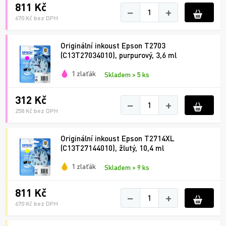
811 Kč
−
+
670 Kč bez DPH
Originální inkoust Epson T2703
(C13T27034010), purpurový, 3,6 ml
1 zlaťák
Skladem > 5 ks
312 Kč
−
+
258 Kč bez DPH
Originální inkoust Epson T2714XL
(C13T27144010), žlutý, 10,4 ml
1 zlaťák
Skladem > 9 ks
811 Kč
−
+
670 Kč bez DPH