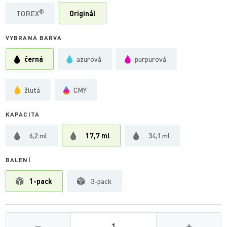
®
TOREX
Originál
VYBRANÁ BARVA
černá
azurová
purpurová
žlutá
CMY
KAPACITA
6,2 ml
17,7 ml
34,1 ml
BALENÍ
1-pack
3-pack
Množství
−
+