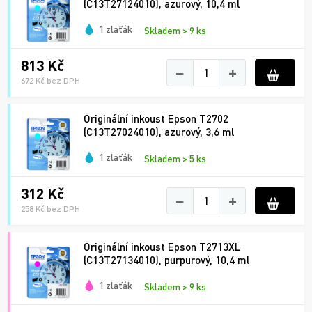
(C13T27124010), azurový, 10,4 ml
1 zlaťák
Skladem > 9 ks
813 Kč
−
+
672 Kč bez DPH
Originální inkoust Epson T2702
(C13T27024010), azurový, 3,6 ml
1 zlaťák
Skladem > 5 ks
312 Kč
−
+
258 Kč bez DPH
Originální inkoust Epson T2713XL
(C13T27134010), purpurový, 10,4 ml
1 zlaťák
Skladem > 9 ks