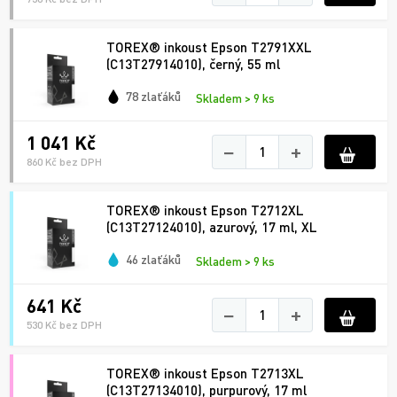
TOREX® inkoust Epson T2791XXL
(C13T27914010), černý, 55 ml
78 zlaťáků
Skladem > 9 ks
1 041 Kč
−
+
860 Kč bez DPH
TOREX® inkoust Epson T2712XL
(C13T27124010), azurový, 17 ml, XL
46 zlaťáků
Skladem > 9 ks
641 Kč
−
+
530 Kč bez DPH
TOREX® inkoust Epson T2713XL
(C13T27134010), purpurový, 17 ml