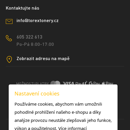
Kontaktujte nás
info@torextonery.cz
605 322 613
Po-Pá 8:00-17:00
Zobrazit adresu na mapě
MOŽNOSTI PLATBY
Nastavení cookies
DOPRAVNÍ METODY
Používáme cookies, abychom vám umožnili
pohodlné prohlížení našeho e-shopu a díky
analýze provozu neustále zlepšovali jeho funkce,
výkon a použitelnost.
Více informací