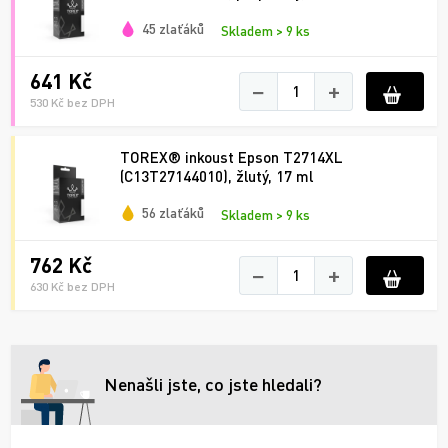
45 zlaťáků
Skladem > 9 ks
641 Kč
−
+
530 Kč bez DPH
TOREX® inkoust Epson T2714XL
(C13T27144010), žlutý, 17 ml
56 zlaťáků
Skladem > 9 ks
762 Kč
−
+
630 Kč bez DPH
Nenašli jste, co jste hledali?