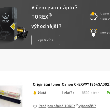
V čem jsou náplně
Úspor
®
TOREX
tiskov
výhodnější?
Inovat
Zjisti více
y
Originální toner Canon C-EXV9Y (8643A002),
žlutá
1 zlaťák
8500 stran
P
®
Proč jsou náplně TOREX
výhodnější?