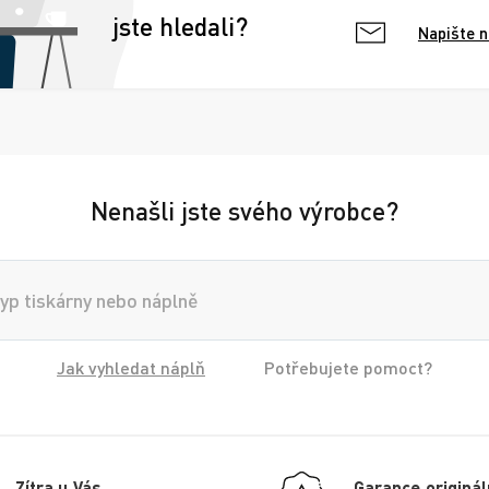
jste hledali?
Napište 
Nenašli jste svého výrobce?
Jak vyhledat náplň
Potřebujete pomoct?
Zítra u Vás
Garance originál