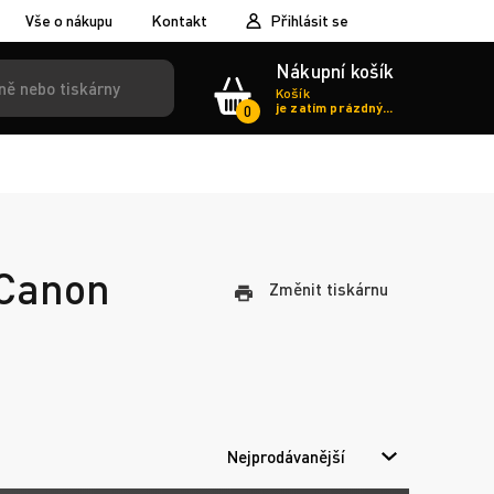
Vše o nákupu
Kontakt
Přihlásit se
Nákupní košík
Košík
je zatím prázdný...
0
 Canon
Změnit tiskárnu
Nejprodávanější