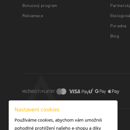
Bonusový program
Partnersk
Reklamace
Ekologická
Poradna
Blog
MOŽNOSTI PLATBY
Nastavení cookies
Používáme cookies, abychom vám umožnili
pohodlné prohlížení našeho e-shopu a díky