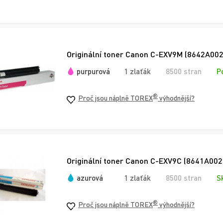
Originální toner Canon C-EXV9M (8642A002)
purpurová
1 zlaťák
8500 stran
P
®
Proč jsou náplně TOREX
výhodnější?
Originální toner Canon C-EXV9C (8641A002)
azurová
1 zlaťák
8500 stran
S
®
Proč jsou náplně TOREX
výhodnější?