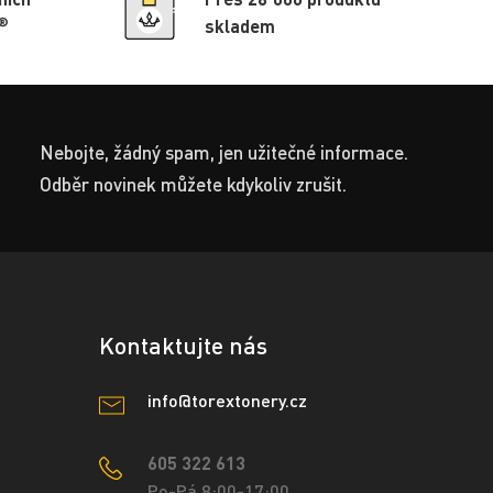
®
skladem
Nebojte, žádný spam, jen užitečné informace.
Odběr novinek můžete kdykoliv zrušit.
Kontaktujte nás
info@torextonery.cz
605 322 613
Po-Pá 8:00-17:00