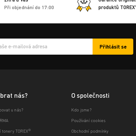
Při objednání do 17:00
produktů TOREX
Přihlásit se
í e-mailu k odběru
ybrat nás?
O společnosti
povat u nás?
Kdo jsme?
ARMA
Používání cookies
®
ní tonery TOREX
Obchodní podmínky