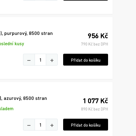
, purpurový, 8500 stran
956 Kč
oslední kusy
790 Kč bez DPH
−
+
Přidat do košíku
, azurový, 8500 stran
1 077 Kč
kladem
890 Kč bez DPH
−
+
Přidat do košíku