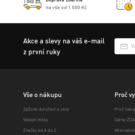
na vše od 1 500 Kč
Akce a slevy na váš e-mail
Přihlášen
z první ruky
Vše o nákupu
Proč v
Způsob doručení a ceny
Proč naku
Výdejní místa
Dárky ZD
Značky od A do Z
Alternativ