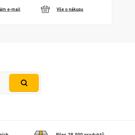
nám e-mail
Vše o nákupu
ních
Přes 28 000 produktů