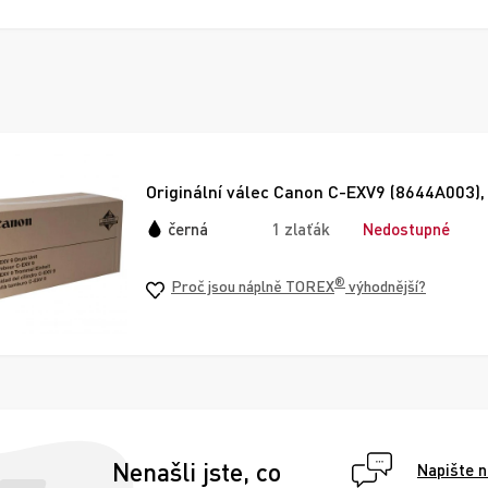
Originální válec Canon C-EXV9 (8644A003),
černá
1 zlaťák
Nedostupné
®
Proč jsou náplně TOREX
výhodnější?
Nenašli jste, co
Napište 