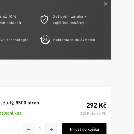
a až 40 %
Doživotní záruka +
ých nákladů
pojištění tiskárny
ivni technologie
Reklamace do 24 hodin
 žlutý, 8500 stran
292 Kč
oslední kus
242 Kč bez DPH
−
+
Přidat do košíku