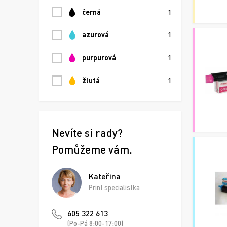
černá
1
azurová
1
purpurová
1
žlutá
1
Nevíte si rady?
Pomůžeme vám.
Kateřina
Print specialistka
605 322 613
(Po-Pá 8:00-17:00)