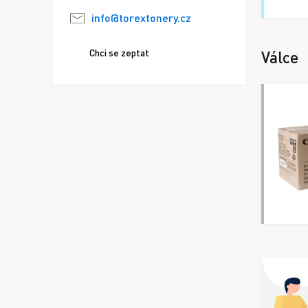
info@torextonery.cz
Chci se zeptat
Válce