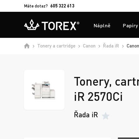
Máte dotaz?
605 322 613
Náplně
Papíry
Úvod
Tonery a cartridge
Canon
Řada iR
Canon
Tonery, cart
iR 2570Ci
Řada iR