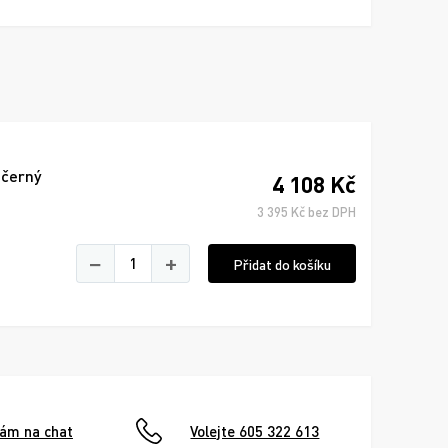
 černý
4 108 Kč
3 395 Kč bez DPH
−
+
Přidat do košíku
nám na chat
Volejte 605 322 613