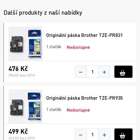
Další produkty z naší nabídky
Originální páska Brother TZE-PR831
1 zlaťák
Nedostupné
476 Kč
−
+
394 Kč bez DPH
Originální páska Brother TZE-PR935
1 zlaťák
Nedostupné
499 Kč
−
+
413 Kč bez DPH