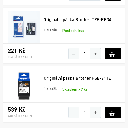
Originální páska Brother TZE-RE34
1 zlaťák
Poslední kus
221 Kč
−
+
183 Kč bez DPH
Originální páska Brother HSE-211E
1 zlaťák
Skladem > 9 ks
539 Kč
−
+
445 Kč bez DPH