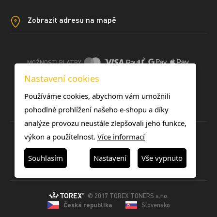
Zobrazit adresu na mapě
MOŽNOSTI PLATBY
Nastavení cookies
DOPRAVNÍ METODY
Používáme cookies, abychom vám umožnili
pohodlné prohlížení našeho e-shopu a díky
analýze provozu neustále zlepšovali jeho funkce,
výkon a použitelnost.
Více informací
Souhlasím
Nastavení
Vše vypnuto
© 2017 TOREX TONERS s.r.o.
Česká republika
Slovensko