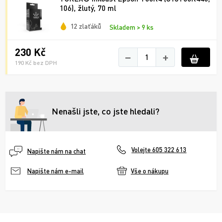
106), žlutý, 70 ml
12 zlaťáků
Skladem > 9 ks
230 Kč
−
+
190 Kč bez DPH
Nenašli jste, co jste hledali?
Volejte 605 322 613
Napište nám na chat
Vše o nákupu
Napište nám e-mail