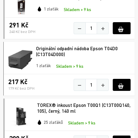
1 zlaťák
Skladem > 9 ks
291 Kč
−
+
240 Kč bez DPH
Originální odpadní nádoba Epson T04D0
(C13T04D000)
1 zlaťák
Skladem > 9 ks
217 Kč
−
+
179 Kč bez DPH
TOREX® inkoust Epson T00Q1 (C13T00Q140,
105), černý, 140 ml
25 zlaťáků
Skladem > 9 ks