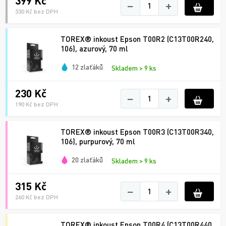
399 Kč
−
+
330 Kč bez DPH
TOREX® inkoust Epson T00R2 (C13T00R240,
106), azurový, 70 ml
12 zlaťáků
Skladem > 9 ks
230 Kč
−
+
190 Kč bez DPH
TOREX® inkoust Epson T00R3 (C13T00R340,
106), purpurový, 70 ml
20 zlaťáků
Skladem > 9 ks
315 Kč
−
+
260 Kč bez DPH
TOREX® inkoust Epson T00R4 (C13T00R440,