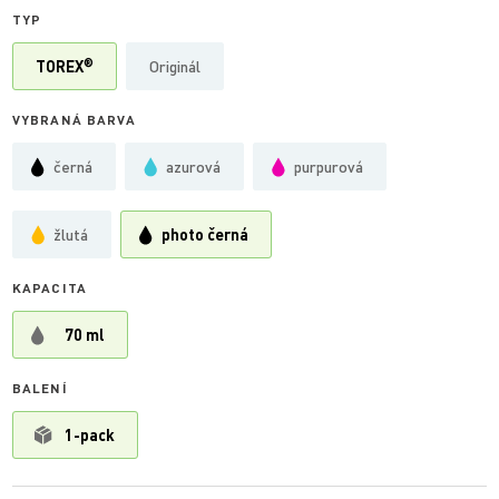
TYP
®
TOREX
Originál
VYBRANÁ BARVA
černá
azurová
purpurová
žlutá
photo černá
KAPACITA
70 ml
BALENÍ
1-pack