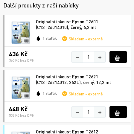
Další produkty z naší nabídky
Originální inkoust Epson T2601
(C13T26014010), černý, 6,2 ml
1 zlaťák
Skladem - externě
436 Kč
−
+
360 Kč bez DPH
Originální inkoust Epson T2621
(C13T26214012, 26XL), černý, 12,2 ml
1 zlaťák
Skladem - externě
648 Kč
−
+
536 Kč bez DPH
Originální inkoust Epson T2612