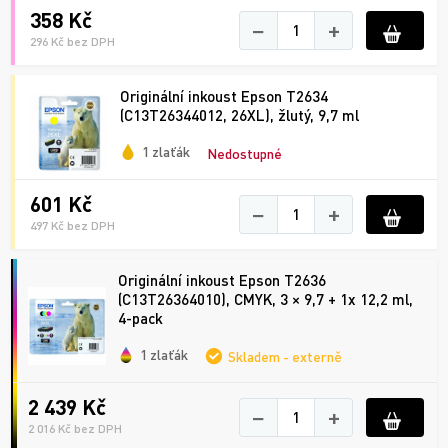
358 Kč
−
+
296 Kč bez DPH
Originální inkoust Epson T2634
(C13T26344012, 26XL), žlutý, 9,7 ml
1 zlaťák
Nedostupné
601 Kč
−
+
497 Kč bez DPH
Originální inkoust Epson T2636
(C13T26364010), CMYK, 3 × 9,7 + 1x 12,2 ml,
4-pack
1 zlaťák
Skladem - externě
2 439 Kč
−
+
2 016 Kč bez DPH