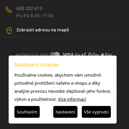
605 322 613
Po-Pá 8:00-17:00
Zobrazit adresu na mapě
MOŽNOSTI PLATBY
Nastavení cookies
DOPRAVNÍ METODY
Používáme cookies, abychom vám umožnili
pohodlné prohlížení našeho e-shopu a díky
analýze provozu neustále zlepšovali jeho funkce,
výkon a použitelnost.
Více informací
Souhlasím
Nastavení
Vše vypnuto