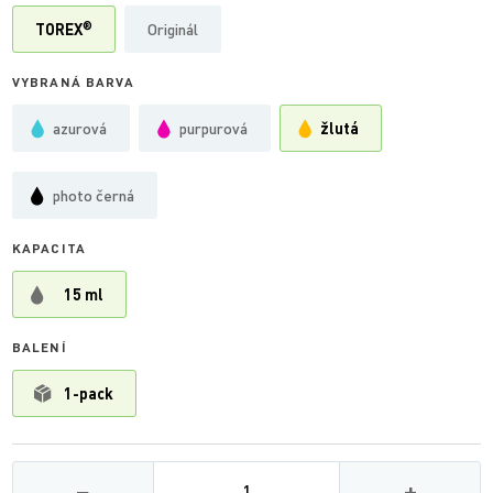
®
TOREX
Originál
VYBRANÁ BARVA
azurová
purpurová
žlutá
photo černá
KAPACITA
15 ml
BALENÍ
1-pack
Množství
−
+