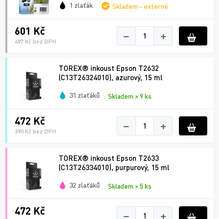
1 zlaťák
Skladem - externě
601 Kč
−
+
497 Kč bez DPH
TOREX® inkoust Epson T2632
(C13T26324010), azurový, 15 ml
31 zlaťáků
Skladem > 9 ks
472 Kč
−
+
390 Kč bez DPH
TOREX® inkoust Epson T2633
(C13T26334010), purpurový, 15 ml
32 zlaťáků
Skladem > 5 ks
472 Kč
−
+