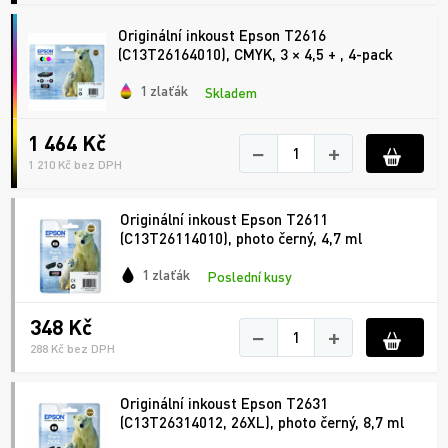
Originální inkoust Epson T2616
(C13T26164010), CMYK, 3 × 4,5 + , 4-pack
1 zlaťák
Skladem
1 464 Kč
−
+
1 210 Kč bez DPH
Originální inkoust Epson T2611
(C13T26114010), photo černý, 4,7 ml
1 zlaťák
Poslední kusy
348 Kč
−
+
288 Kč bez DPH
Originální inkoust Epson T2631
(C13T26314012, 26XL), photo černý, 8,7 ml