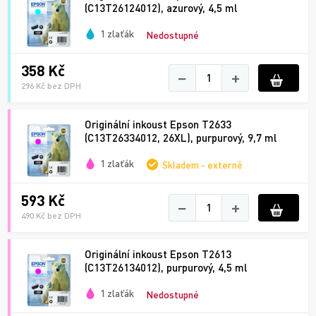
(C13T26124012), azurový, 4,5 ml
1 zlaťák
Nedostupné
358 Kč
−
+
296 Kč bez DPH
Originální inkoust Epson T2633
(C13T26334012, 26XL), purpurový, 9,7 ml
1 zlaťák
Skladem - externě
593 Kč
−
+
490 Kč bez DPH
Originální inkoust Epson T2613
(C13T26134012), purpurový, 4,5 ml
1 zlaťák
Nedostupné