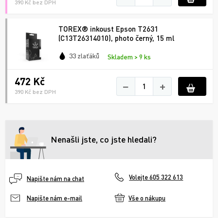
390 Kč bez DPH
TOREX® inkoust Epson T2631
(C13T26314010), photo černý, 15 ml
33 zlaťáků
Skladem > 9 ks
472 Kč
−
+
390 Kč bez DPH
Nenašli jste, co jste hledali?
Volejte 605 322 613
Napište nám na chat
Vše o nákupu
Napište nám e-mail