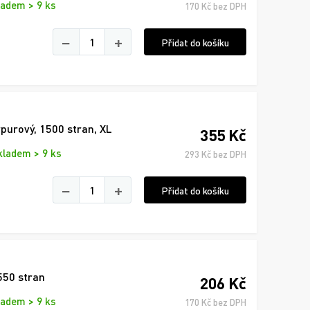
ladem > 9 ks
170 Kč bez DPH
−
+
Přidat do košíku
purový, 1500 stran, XL
355 Kč
kladem > 9 ks
293 Kč bez DPH
−
+
Přidat do košíku
 550 stran
206 Kč
ladem > 9 ks
170 Kč bez DPH