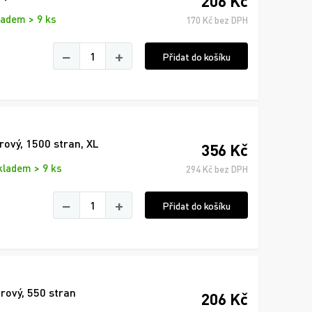
206 Kč
ladem > 9 ks
170 Kč bez DPH
−
+
Přidat do košíku
rový, 1500 stran, XL
356 Kč
kladem > 9 ks
294 Kč bez DPH
−
+
Přidat do košíku
rový, 550 stran
206 Kč