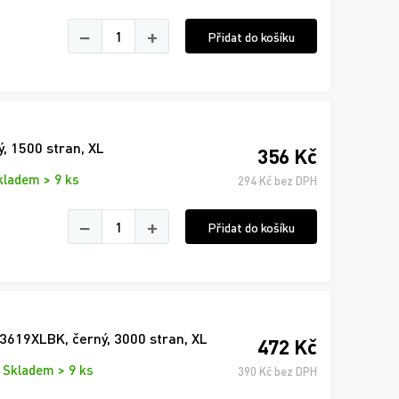
−
+
Přidat do košíku
ý, 1500 stran, XL
356 Kč
kladem > 9 ks
294 Kč bez DPH
−
+
Přidat do košíku
3619XLBK, černý, 3000 stran, XL
472 Kč
Skladem > 9 ks
390 Kč bez DPH