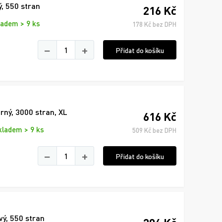
ý, 550 stran
216 Kč
ladem > 9 ks
178 Kč bez DPH
−
+
Přidat do košíku
rný, 3000 stran, XL
616 Kč
kladem > 9 ks
509 Kč bez DPH
−
+
Přidat do košíku
vý, 550 stran