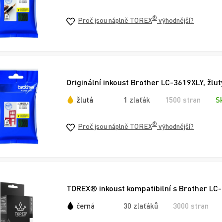
®
Proč jsou náplně TOREX
výhodnější?
Originální inkoust Brother LC-3619XLY, žlut
žlutá
1 zlaťák
1500 stran
S
®
Proč jsou náplně TOREX
výhodnější?
TOREX® inkoust kompatibilní s Brother LC-
černá
30 zlaťáků
3000 stran