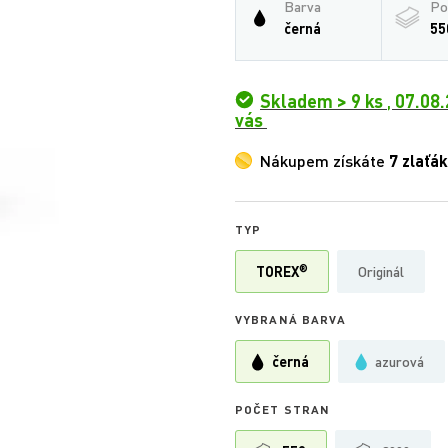
Barva
Po
černá
55
Skladem > 9 ks
,
07.08.
vás
Nákupem získáte
7 zlaťá
TYP
®
TOREX
Originál
VYBRANÁ BARVA
černá
azurová
POČET STRAN