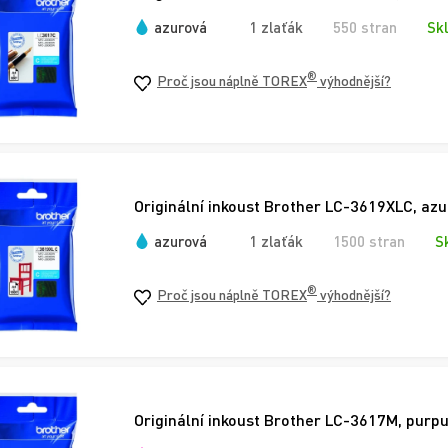
azurová
1 zlaťák
550 stran
Sk
®
Proč jsou náplně TOREX
výhodnější?
Originální inkoust Brother LC-3619XLC, azu
azurová
1 zlaťák
1500 stran
S
®
Proč jsou náplně TOREX
výhodnější?
Originální inkoust Brother LC-3617M, purpu