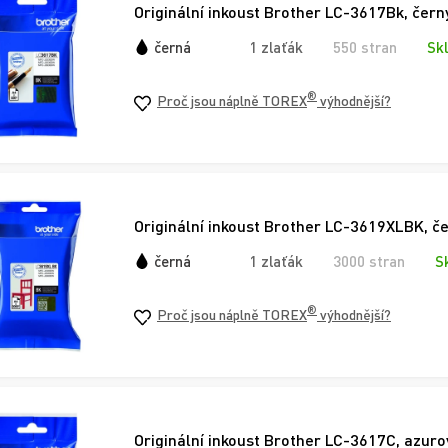
Originální inkoust Brother LC-3617Bk, čern
černá
1 zlaťák
550 stran
Sk
®
Proč jsou náplně TOREX
výhodnější?
Originální inkoust Brother LC-3619XLBK, če
černá
1 zlaťák
3000 stran
S
®
Proč jsou náplně TOREX
výhodnější?
Originální inkoust Brother LC-3617C, azuro