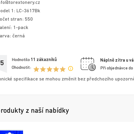
nfo@torextonery.cz
odel 1: LC-3617Bk
očet stran: 550
alení: 1-pack
arva: černá
Hodnotilo
11
zákazníků
Náplně zítra u vá
,5
Ohodnotit:
Při objednávce do
nické specifikace se mohou změnit bez předchozího upozorněn
produkty z naší nabídky