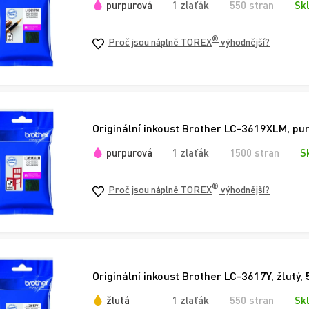
purpurová
1 zlaťák
550 stran
Sk
®
Proč jsou náplně TOREX
výhodnější?
Originální inkoust Brother LC-3619XLM, pur
purpurová
1 zlaťák
1500 stran
S
®
Proč jsou náplně TOREX
výhodnější?
Originální inkoust Brother LC-3617Y, žlutý,
žlutá
1 zlaťák
550 stran
Sk