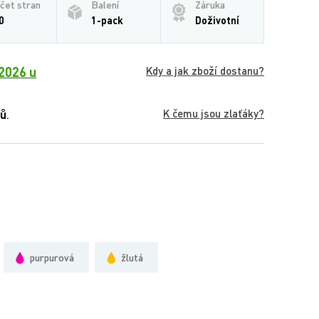
čet stran
Balení
Záruka
0
1-pack
Doživotní
2026 u
Kdy a jak zboží dostanu?
K čemu jsou zlaťáky?
ků
.
purpurová
žlutá