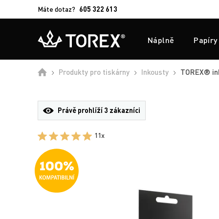
Máte dotaz?
605 322 613
Náplně
Papíry
Úvod
Produkty pro tiskárny
Inkousty
TOREX® inko
Právě prohlíží
3 zákazníci
11x