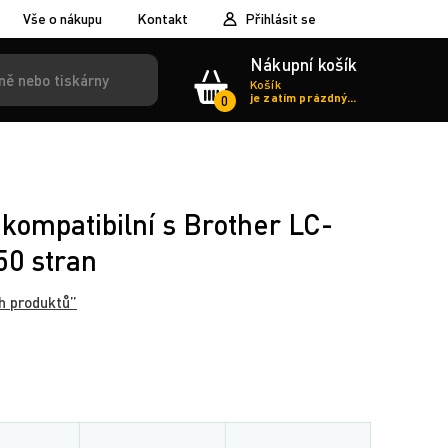
Vše o nákupu
Kontakt
Přihlásit se
Nákupní košík
Košík
je zatím prázdný...
0
kompatibilní s Brother LC-
50 stran
h produktů”