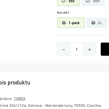
550
3000
BALENÍ
1-pack
XL
Množství
−
+
pis produktu
ýrobce:
TOREX
trmá 2041/12a, Ostrava - Mariánské hory, 70900, Czechia,