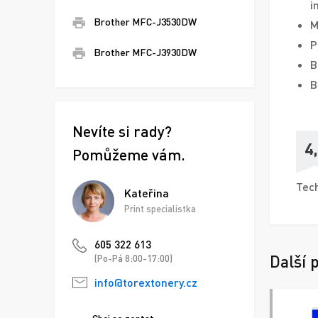
i
Brother MFC-J3530DW
M
P
Brother MFC-J3930DW
B
B
Nevíte si rady?
4
Pomůžeme vám.
Tech
Kateřina
Print specialistka
605 322 613
Další 
(Po-Pá 8:00-17:00)
info@torextonery.cz