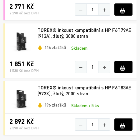
2 771 Kč
−
+
2 290 Kč bez DPH
TOREX® inkoust kompatibilní s HP F6T79AE
(913A), žlutý, 3000 stran
116 zlaťáků
Skladem
1 851 Kč
−
+
1 530 Kč bez DPH
TOREX® inkoust kompatibilní s HP F6T83AE
(973X), žlutý, 7000 stran
196 zlaťáků
Skladem > 5 ks
2 892 Kč
−
+
2 390 Kč bez DPH