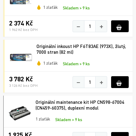
1 zlaťák
Skladem > 9 ks
2 374 Kč
−
+
1 962 Kč bez DPH
Originální inkoust HP F6T83AE (973X), žlutý,
7000 stran (82 ml)
1 zlaťák
Skladem > 9 ks
3 782 Kč
−
+
3 126 Kč bez DPH
Originální maintenance kit HP CN598-67004
(CN459-60375), duplexní modul
1 zlaťák
Skladem > 9 ks
1 925 Kč