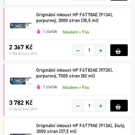
Originální inkoust HP F6T78AE (913A),
purpurový, 3000 stran (35,5 ml)
1 zlaťák
Skladem > 9 ks
2 367 Kč
−
+
1 956 Kč bez DPH
Originální inkoust HP F6T82AE (973X),
purpurový, 7000 stran (82 ml)
1 zlaťák
Skladem > 9 ks
3 782 Kč
−
+
3 126 Kč bez DPH
Originální inkoust HP F6T79AE (913A), žlutý,
3000 stran (37,5 ml)