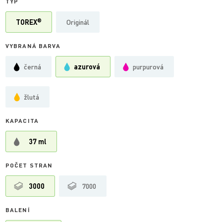
TYP
®
TOREX
Originál
VYBRANÁ BARVA
černá
azurová
purpurová
žlutá
KAPACITA
37 ml
POČET STRAN
3000
7000
BALENÍ