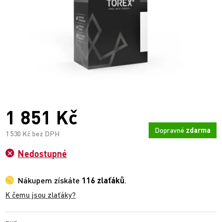
1 851 Kč
Dopravné
zdarma
1 530 Kč bez DPH
Nedostupné
Nákupem získáte
116 zlaťáků
.
K čemu jsou zlaťáky?