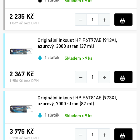
Skladem > 9 ks
2 235 Kč
−
+
1 847 Kč bez DPH
Originální inkoust HP F6T77AE (913A),
azurový, 3000 stran (37 ml)
1 zlaťák
Skladem > 9 ks
2 367 Kč
−
+
1 956 Kč bez DPH
Originální inkoust HP F6T81AE (973X),
azurový, 7000 stran (82 ml)
1 zlaťák
Skladem > 9 ks
3 775 Kč
−
+
3 120 Kč bez DPH