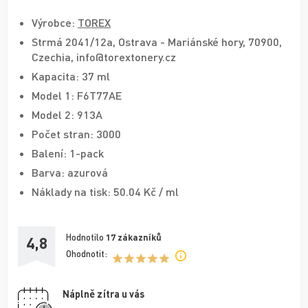
Výrobce:
TOREX
Strmá 2041/12a, Ostrava - Mariánské hory, 70900,
Czechia, info@torextonery.cz
Kapacita: 37 ml
Model 1: F6T77AE
Model 2: 913A
Počet stran: 3000
Balení: 1-pack
Barva: azurová
Náklady na tisk: 50.04 Kč / ml
Hodnotilo
17
zákazníků
4,8
Ohodnotit:
Náplně zítra u vás