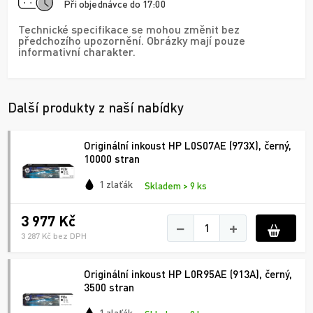
Při objednávce do 17:00
Technické specifikace se mohou změnit bez
předchozího upozornění. Obrázky mají pouze
informativní charakter.
Další produkty z naší nabídky
Originální inkoust HP L0S07AE (973X), černý,
10000 stran
1 zlaťák
Skladem > 9 ks
3 977 Kč
−
+
3 287 Kč bez DPH
Originální inkoust HP L0R95AE (913A), černý,
3500 stran
1 zlaťák