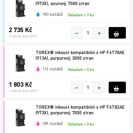
(973X), azurový, 7000 stran
183 zlaťáků
Skladem > 9 ks
2 735 Kč
−
+
2 260 Kč bez DPH
TOREX® inkoust kompatibilní s HP F6T78AE
(913A), purpurový, 3000 stran
112 zlaťáků
Skladem > 5 ks
1 803 Kč
−
+
1 490 Kč bez DPH
TOREX® inkoust kompatibilní s HP F6T82AE
(973X), purpurový, 7000 stran
189 zlaťáků
Skladem > 5 ks