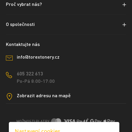
Proč vybrat nás?
O společnosti
Kontaktujte nás
info@torextonery.cz
605 322 613
Po-Pá 8:00-17:00
Zobrazit adresu na mapě
MOŽNOSTI PLATBY
Nastavení cookies