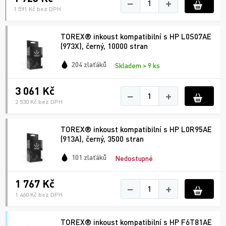
−
+
1 591 Kč bez DPH
TOREX® inkoust kompatibilní s HP L0S07AE
(973X), černý, 10000 stran
204 zlaťáků
Skladem > 9 ks
3 061 Kč
−
+
2 530 Kč bez DPH
TOREX® inkoust kompatibilní s HP L0R95AE
(913A), černý, 3500 stran
101 zlaťáků
Nedostupné
1 767 Kč
−
+
1 460 Kč bez DPH
TOREX® inkoust kompatibilní s HP F6T81AE