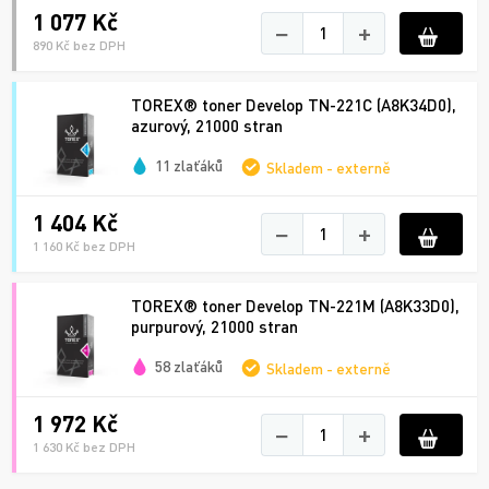
1 077 Kč
−
+
890 Kč bez DPH
TOREX® toner Develop TN-221C (A8K34D0),
azurový, 21000 stran
11 zlaťáků
Skladem - externě
1 404 Kč
−
+
1 160 Kč bez DPH
TOREX® toner Develop TN-221M (A8K33D0),
purpurový, 21000 stran
58 zlaťáků
Skladem - externě
1 972 Kč
−
+
1 630 Kč bez DPH