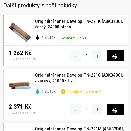
Další produkty z naší nabídky
Originální toner Develop TN-221K (A8K31D0),
černý, 24000 stran
1 zlaťák
Skladem > 5 ks
1 262 Kč
−
+
1 043 Kč bez DPH
Originální toner Develop TN-221C (A8K34D0),
azurový, 21000 stran
1 zlaťák
Skladem - externě
2 371 Kč
−
+
1 960 Kč bez DPH
Originální toner Develop TN-221M (A8K33D0),