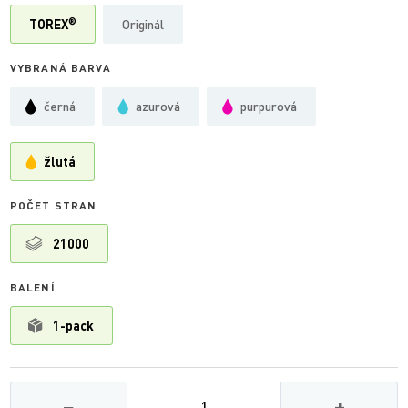
®
TOREX
Originál
VYBRANÁ BARVA
černá
azurová
purpurová
žlutá
POČET STRAN
21000
BALENÍ
1-pack
Množství
−
+