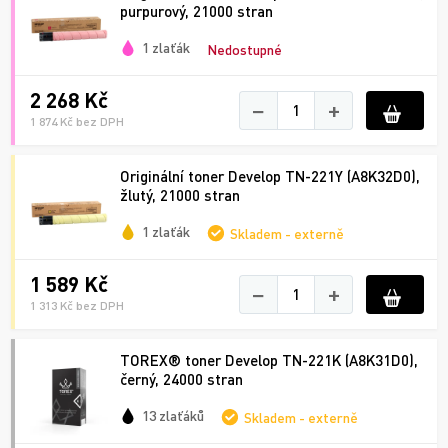
purpurový, 21000 stran
1 zlaťák
Nedostupné
2 268 Kč
−
+
1 874 Kč bez DPH
Originální toner Develop TN-221Y (A8K32D0),
žlutý, 21000 stran
1 zlaťák
Skladem - externě
1 589 Kč
−
+
1 313 Kč bez DPH
TOREX® toner Develop TN-221K (A8K31D0),
černý, 24000 stran
13 zlaťáků
Skladem - externě