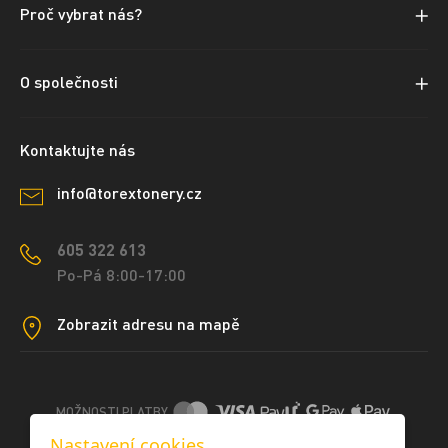
Proč vybrat nás?
O společnosti
Kontaktujte nás
info@torextonery.cz
605 322 613
Po-Pá 8:00-17:00
Zobrazit adresu na mapě
MOŽNOSTI PLATBY
Nastavení cookies