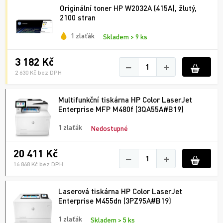
Originální toner HP W2032A (415A), žlutý,
2100 stran
1 zlaťák
Skladem > 9 ks
3 182 Kč
−
+
2 630 Kč bez DPH
Multifunkční tiskárna HP Color LaserJet
Enterprise MFP M480f (3QA55A#B19)
1 zlaťák
Nedostupné
20 411 Kč
−
+
16 868 Kč bez DPH
Laserová tiskárna HP Color LaserJet
Enterprise M455dn (3PZ95A#B19)
1 zlaťák
Skladem > 5 ks