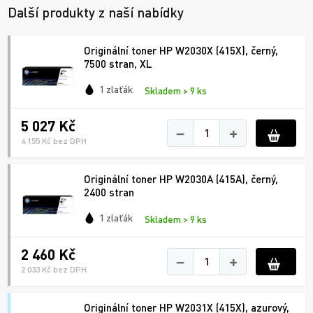
Další produkty z naší nabídky
Originální toner HP W2030X (415X), černý,
7500 stran, XL
1 zlaťák
Skladem > 9 ks
5 027 Kč
−
+
4 155 Kč bez DPH
Originální toner HP W2030A (415A), černý,
2400 stran
1 zlaťák
Skladem > 9 ks
2 460 Kč
−
+
2 033 Kč bez DPH
Originální toner HP W2031X (415X), azurový,