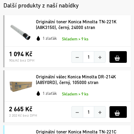
Další produkty z naší nabídky
Originální toner Konica Minolta TN-221K
(A8K3150), černý, 24000 stran
1 zlaťák
Skladem > 9 ks
1 094 Kč
−
+
904 Kč bez DPH
Originální válec Konica Minolta DR-214K
(A85Y0RD), černý, 105000 stran
1 zlaťák
Skladem > 9 ks
2 665 Kč
−
+
2 202 Kč bez DPH
Originální toner Konica Minolta TN-221C