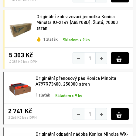
Originální zobrazovací jednotka Konica
Minolta IU-214Y (A85Y08D), žlutá, 70000
stran
1 zlaťák
Skladem > 9 ks
5 303 Kč
−
+
4 383 Kč bez DPH
Originální přenosový pás Konica Minolta
A797R73400, 250000 stran
1 zlaťák
Skladem > 9 ks
2 741 Kč
−
+
2 266 Kč bez DPH
Originální odpadní nádoba Konica Minolta WX-