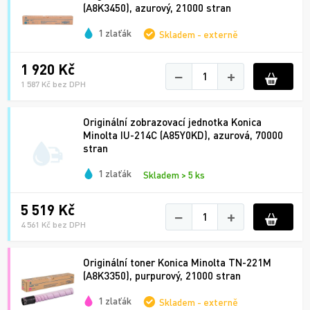
(A8K3450), azurový, 21000 stran
1 zlaťák
Skladem - externě
1 920 Kč
−
+
1 587 Kč bez DPH
Originální zobrazovací jednotka Konica
Minolta IU-214C (A85Y0KD), azurová, 70000
stran
1 zlaťák
Skladem > 5 ks
5 519 Kč
−
+
4 561 Kč bez DPH
Originální toner Konica Minolta TN-221M
(A8K3350), purpurový, 21000 stran
1 zlaťák
Skladem - externě