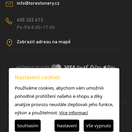
info@torextonery.cz
605 322 613
Po-Pá 8:00-17:00
Zobrazit adresu na mapě
MOŽNOSTI PLATBY
Nastavení cookies
DOPRAVNÍ METODY
Používáme cookies, abychom vám umožnili
pohodlné prohlížení našeho e-shopu a díky
analýze provozu neustále zlepšovali jeho funkce,
výkon a použitelnost.
Více informací
Souhlasím
Nastavení
Vše vypnuto