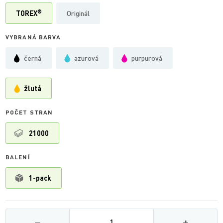
®
TOREX
Originál
VYBRANÁ BARVA
černá
azurová
purpurová
žlutá
POČET STRAN
21000
BALENÍ
1-pack
Množství
−
+