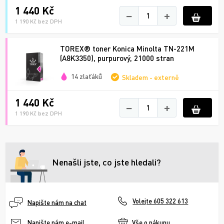
1 440 Kč
−
+
1 190 Kč bez DPH
TOREX® toner Konica Minolta TN-221M
(A8K3350), purpurový, 21000 stran
14 zlaťáků
Skladem - externě
1 440 Kč
−
+
1 190 Kč bez DPH
Nenašli jste, co jste hledali?
Volejte 605 322 613
Napište nám na chat
Vše o nákupu
Napište nám e-mail