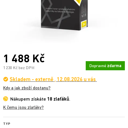
1 488 Kč
Dopravné
zdarma
1 230 Kč bez DPH
Skladem - externě
,
12.08.2026 u vás
Kdy a jak zboží dostanu?
Nákupem získáte
18 zlaťáků
.
K čemu jsou zlaťáky?
TYP