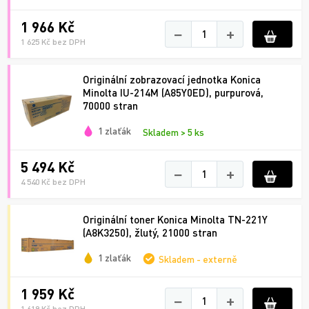
1 966 Kč
−
+
1 625 Kč bez DPH
Originální zobrazovací jednotka Konica
Minolta IU-214M (A85Y0ED), purpurová,
70000 stran
1 zlaťák
Skladem > 5 ks
5 494 Kč
−
+
4 540 Kč bez DPH
Originální toner Konica Minolta TN-221Y
(A8K3250), žlutý, 21000 stran
1 zlaťák
Skladem - externě
1 959 Kč
−
+
1 619 Kč bez DPH