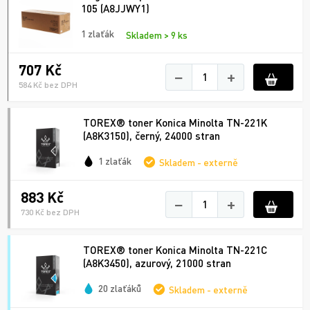
105 (A8JJWY1)
1 zlaťák
Skladem > 9 ks
707 Kč
−
+
584 Kč bez DPH
TOREX® toner Konica Minolta TN-221K
(A8K3150), černý, 24000 stran
1 zlaťák
Skladem - externě
883 Kč
−
+
730 Kč bez DPH
TOREX® toner Konica Minolta TN-221C
(A8K3450), azurový, 21000 stran
20 zlaťáků
Skladem - externě