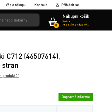
Vše o nákupu
Kontakt
Přihlásit se
Nákupní košík
Košík
je zatím prázdný...
0
i C712 (46507614),
 stran
h produktů”
Dopravné
zdarma