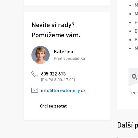
M
M
P
Nevíte si rady?
B
Pomůžeme vám.
B
N
Kateřina
Print specialistka
605 322 613
0
(Po-Pá 8:00-17:00)
info@torextonery.cz
Tech
Chci se zeptat
Další 