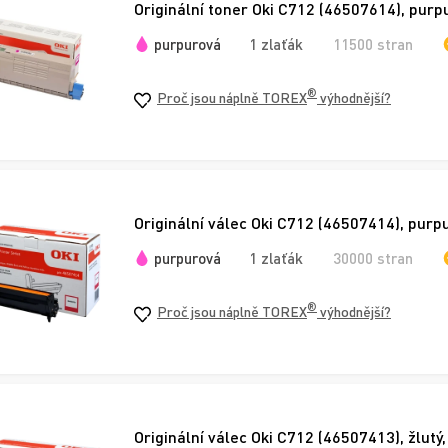
Originální toner Oki C712 (46507614), purp
purpurová
1 zlaťák
11500 stran
®
Proč jsou náplně TOREX
výhodnější?
Originální válec Oki C712 (46507414), purp
purpurová
1 zlaťák
30000 stran
®
Proč jsou náplně TOREX
výhodnější?
Originální válec Oki C712 (46507413), žlutý