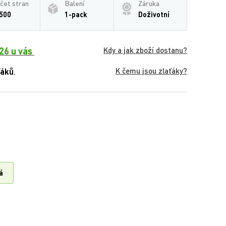
čet stran
Balení
Záruka
500
1-pack
Doživotní
26 u vás
Kdy a jak zboží dostanu?
K čemu jsou zlaťáky?
ťáků
.
á