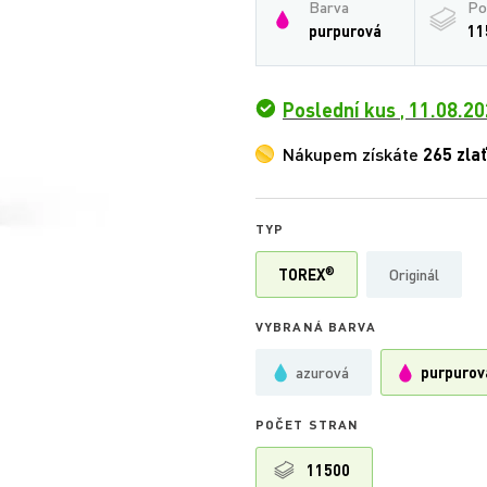
Barva
Po
purpurová
11
Poslední kus
,
11.08.20
Nákupem získáte
265 zla
TYP
®
TOREX
Originál
VYBRANÁ BARVA
azurová
purpurov
POČET STRAN
11500