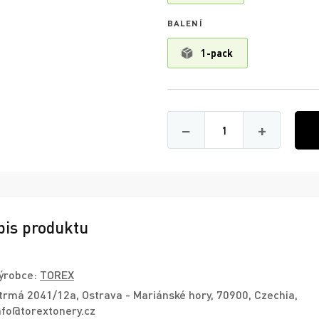
BALENÍ
1-pack
Množství
−
+
pis produktu
ýrobce:
TOREX
trmá 2041/12a, Ostrava - Mariánské hory, 70900, Czechia,
nfo@torextonery.cz