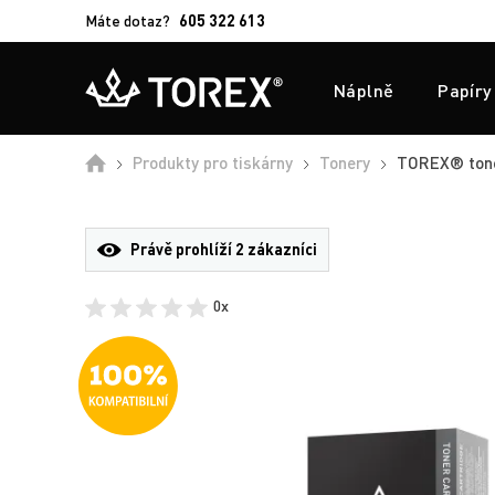
Máte dotaz?
605 322 613
Náplně
Papíry
Úvod
Produkty pro tiskárny
Tonery
TOREX® toner
Právě prohlíží
2 zákazníci
0x