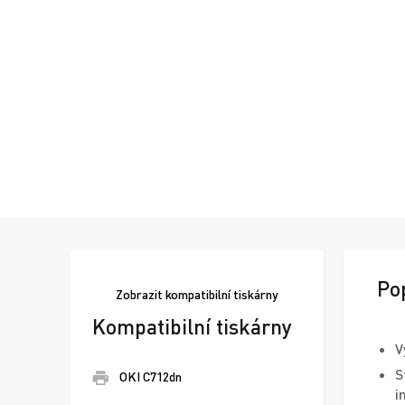
Po
Zobrazit
kompatibilní tiskárny
Kompatibilní tiskárny
V
S
OKI C712dn
i