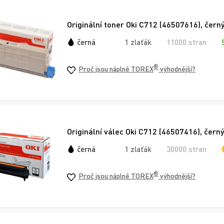
Originální toner Oki C712 (46507616), čern
černá
1 zlaťák
11000 stran
®
Proč jsou náplně TOREX
výhodnější?
Originální válec Oki C712 (46507416), čern
černá
1 zlaťák
30000 stran
®
Proč jsou náplně TOREX
výhodnější?