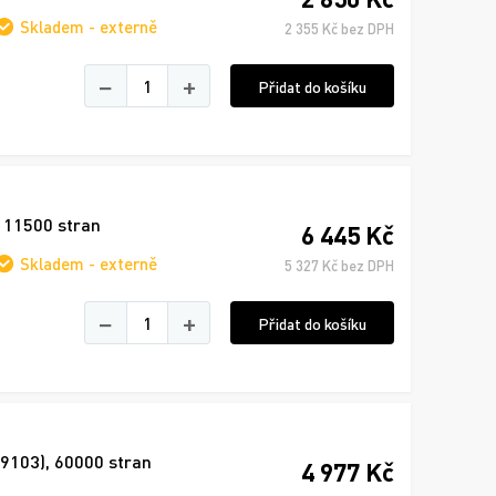
Skladem - externě
2 355 Kč bez DPH
−
+
Přidat do košíku
, 11500 stran
6 445 Kč
Skladem - externě
5 327 Kč bez DPH
−
+
Přidat do košíku
89103), 60000 stran
4 977 Kč