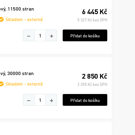
ový, 11500 stran
6 445 Kč
Skladem - externě
5 327 Kč bez DPH
−
+
Přidat do košíku
ový, 30000 stran
2 850 Kč
Skladem - externě
2 355 Kč bez DPH
−
+
Přidat do košíku