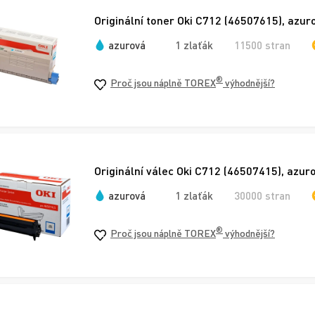
Originální toner Oki C712 (46507615), azur
azurová
1 zlaťák
11500 stran
®
Proč jsou náplně TOREX
výhodnější?
Originální válec Oki C712 (46507415), azur
azurová
1 zlaťák
30000 stran
®
Proč jsou náplně TOREX
výhodnější?