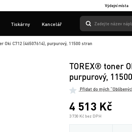
Výdejní místa
Tiskárny
Kancelář
 Oki C712 (46507614), purpurový, 11500 stran
TOREX® toner Ok
purpurový, 11500
Přidat do mých “Oblíbenýc
4 513 Kč
3 730 Kč bez DPH