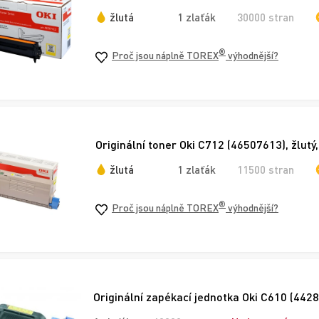
žlutá
1 zlaťák
30000 stran
®
Proč jsou náplně TOREX
výhodnější?
Originální toner Oki C712 (46507613), žlutý
žlutá
1 zlaťák
11500 stran
®
Proč jsou náplně TOREX
výhodnější?
Originální zapékací jednotka Oki C610 (442