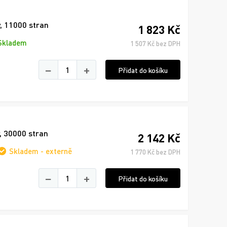
ý, 11000 stran
1 823 Kč
Skladem
1 507 Kč bez DPH
−
+
Přidat do košíku
ý, 30000 stran
2 142 Kč
Skladem - externě
1 770 Kč bez DPH
−
+
Přidat do košíku