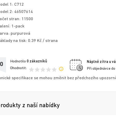
odel 1: C712
odel 2: 46507614
očet stran: 11500
alení: 1-pack
arva: purpurová
áklady na tisk: 0.39 Kč / strana
Hodnotilo
0
zákazníků
Náplně zítra u vá
,0
Ohodnotit:
Při objednávce do
nické specifikace se mohou změnit bez předchozího upozorněn
produkty z naší nabídky