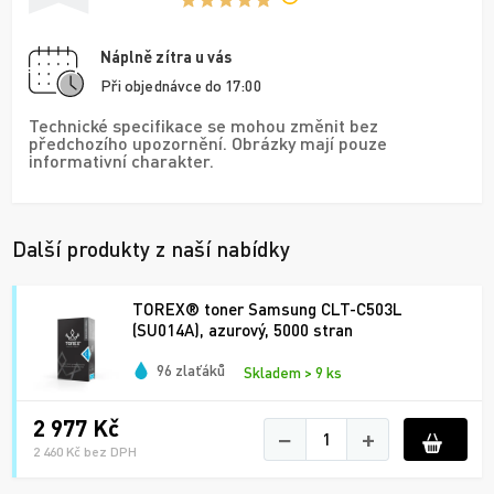
Náplně zítra u vás
Při objednávce do 17:00
Technické specifikace se mohou změnit bez
předchozího upozornění. Obrázky mají pouze
informativní charakter.
Další produkty z naší nabídky
TOREX® toner Samsung CLT-C503L
(SU014A), azurový, 5000 stran
96 zlaťáků
Skladem > 9 ks
2 977 Kč
−
+
2 460 Kč bez DPH