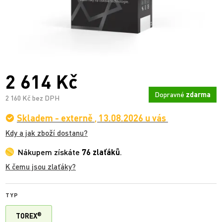
2 614 Kč
Dopravné
zdarma
2 160 Kč bez DPH
Skladem - externě
,
13.08.2026 u vás
Kdy a jak zboží dostanu?
Nákupem získáte
76 zlaťáků
.
K čemu jsou zlaťáky?
TYP
®
TOREX