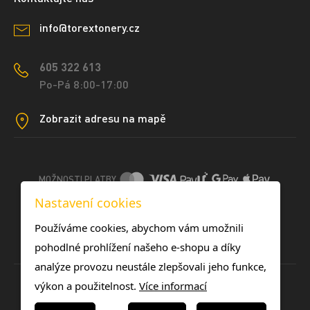
info@torextonery.cz
605 322 613
Po-Pá 8:00-17:00
Zobrazit adresu na mapě
MOŽNOSTI PLATBY
Nastavení cookies
DOPRAVNÍ METODY
Používáme cookies, abychom vám umožnili
pohodlné prohlížení našeho e-shopu a díky
analýze provozu neustále zlepšovali jeho funkce,
výkon a použitelnost.
Více informací