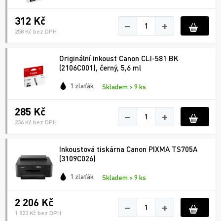
312 Kč
−
+
258 Kč bez DPH
Originální inkoust Canon CLI-581 BK
(2106C001), černý, 5,6 ml
1 zlaťák
Skladem > 9 ks
285 Kč
−
+
236 Kč bez DPH
Inkoustová tiskárna Canon PIXMA TS705A
(3109C026)
1 zlaťák
Skladem > 9 ks
2 206 Kč
−
+
1 823 Kč bez DPH