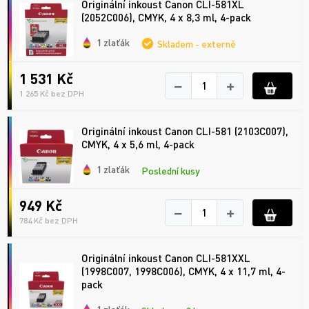
Originální inkoust Canon CLI-581XL
(2052C006), CMYK, 4 x 8,3 ml, 4-pack
1 zlaťák
Skladem - externě
1 531 Kč
−
+
1 265 Kč bez DPH
Originální inkoust Canon CLI-581 (2103C007),
CMYK, 4 x 5,6 ml, 4-pack
1 zlaťák
Poslední kusy
949 Kč
−
+
784 Kč bez DPH
Originální inkoust Canon CLI-581XXL
(1998C007, 1998C006), CMYK, 4 x 11,7 ml, 4-
pack