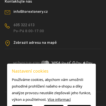
Kontaktujte nás
info@torextonery.cz
605 322 613
Po-Pá 8:00-17:00
Zobrazit adresu na mapě
MOŽNOSTI PLATBY
Nastavení cookies
DOPRAVNÍ METODY
Používáme cookies, abychom vám umožnili
pohodlné prohlížení našeho e-shopu a díky
analýze provozu neustále zlepšovali jeho funkce,
výkon a použitelnost.
Více informací