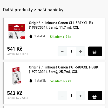
Další produkty z naší nabídky
Originální inkoust Canon CLI-581XXL Bk
(1998C001), černý, 11,7 ml, XXL
1 zlaťák
Skladem > 9 ks
541 Kč
−
+
447 Kč bez DPH
Originální inkoust Canon PGI-580XXL PGBK
(1970C001), černý, 25,7ml, XXL
1 zlaťák
Skladem > 9 ks
543 Kč
−
+
449 Kč bez DPH