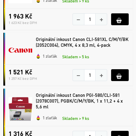
1 zlaťák
Skladem > 9 ks
1 963 Kč
−
+
1 623 Kč bez DPH
Originální inkoust Canon CLI-581XL C/M/Y/BK
(2052C004), CMYK, 4 x 8,3 ml, 4-pack
1 zlaťák
Skladem > 5 ks
1 521 Kč
−
+
1 257 Kč bez DPH
Originální inkoust Canon PGI-580/CLI-581
(2078C007), PGBK/C/M/Y/BK, 1 x 11,2 + 4 x
5,6 ml
1 zlaťák
Skladem > 9 ks
1 316 Kč