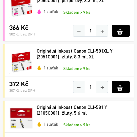
(2050C001), purpurový, 8,3 ml, XL
1 zlaťák
Skladem > 9 ks
366 Kč
−
+
302 Kč bez DPH
Originální inkoust Canon CLI-581XL Y
(2051C001), žlutý, 8,3 ml, XL
1 zlaťák
Skladem > 9 ks
372 Kč
−
+
307 Kč bez DPH
Originální inkoust Canon CLI-581 Y
(2105C001), žlutý, 5,6 ml
1 zlaťák
Skladem > 9 ks