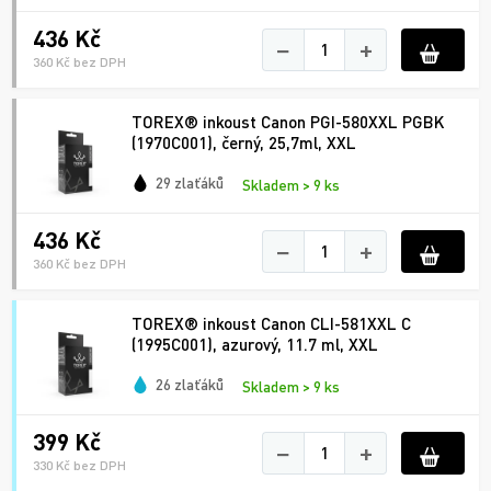
436 Kč
−
+
360 Kč bez DPH
TOREX® inkoust Canon PGI-580XXL PGBK
(1970C001), černý, 25,7ml, XXL
29 zlaťáků
Skladem > 9 ks
436 Kč
−
+
360 Kč bez DPH
TOREX® inkoust Canon CLI-581XXL C
(1995C001), azurový, 11.7 ml, XXL
26 zlaťáků
Skladem > 9 ks
399 Kč
−
+
330 Kč bez DPH