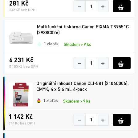
281 Kč
−
+
232 Kč bez DPH
Multifunkční tiskárna Canon PIXMA TS9551C
(2988C026)
1 zlaťák
Skladem > 9 ks
6 231 Kč
−
+
5 150 Kč bez DPH
Originální inkoust Canon CLI-581 (2106C006),
CMYK, 4 x 5,6 ml, 4-pack
1 zlaťák
Skladem > 9 ks
1 142 Kč
−
+
944 Kč bez DPH