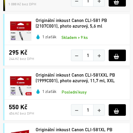
−
+
1 088 Kč bez DPH
Originální inkoust Canon CLI-581 PB
(2107C001), photo azurový, 5,6 ml
1 zlaťák
Skladem > 9 ks
295 Kč
−
+
244 Kč bez DPH
Originální inkoust Canon CLI-581XXL PB
(1999C001), photo azurový, 11,7 ml, XXL
1 zlaťák
Poslední kusy
550 Kč
−
+
454 Kč bez DPH
Originální inkoust Canon CLI-581XL PB