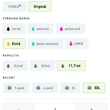
®
TOREX
Originál
VYBRANÁ BARVA
černá
azurová
purpurová
žlutá
photo azurová
CMYK
KAPACITA
5,6 ml
8,3 ml
11,7 ml
BALENÍ
1-pack
4-pack
XL
XXL
Množství
−
+