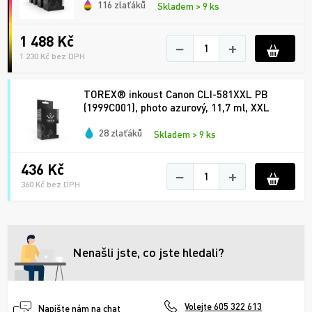
116 zlaťáků
Skladem > 9 ks
1 488 Kč
−
+
1 230 Kč bez DPH
TOREX® inkoust Canon CLI-581XXL PB
(1999C001), photo azurový, 11,7 ml, XXL
28 zlaťáků
Skladem > 9 ks
436 Kč
−
+
360 Kč bez DPH
Nenašli jste, co jste hledali?
Volejte 605 322 613
Napište nám na chat