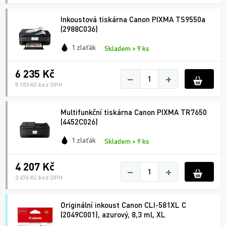
Inkoustová tiskárna Canon PIXMA TS9550a
(2988C036)
1 zlaťák
Skladem > 9 ks
6 235 Kč
−
+
5 153 Kč bez DPH
Multifunkční tiskárna Canon PIXMA TR7650
(4452C026)
1 zlaťák
Skladem > 9 ks
4 207 Kč
−
+
3 476 Kč bez DPH
Originální inkoust Canon CLI-581XL C
(2049C001), azurový, 8,3 ml, XL