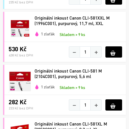
235 Kč bez DPH
Originální inkoust Canon CLI-581XXL M
(1996C001), purpurový, 11,7 ml, XXL
1 zlaťák
Skladem > 9 ks
530 Kč
−
+
438 Kč bez DPH
Originální inkoust Canon CLI-581 M
(2104C001), purpurový, 5,6 ml
1 zlaťák
Skladem > 9 ks
282 Kč
−
+
233 Kč bez DPH
Originální inkoust Canon CLI-581XL M