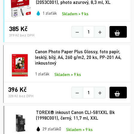
(2053C001), photo azurový, 8,3 ml, XL
1 zlaťák
Skladem > 9 ks
385 Kč
−
+
319 Kč bez DPH
Canon Photo Paper Plus Glossy, foto papír,
lesklý, bílý, A4, 260 g/m2, 20 ks, PP-201 A4,
inkoustový
1 zlaťák
Skladem > 9 ks
396 Kč
−
+
328 Kč bez DPH
TOREX® inkoust Canon CLI-581XXL Bk
(1998C001), černý, 11,7 ml, XXL
29 zlaťáků
Skladem > 9 ks