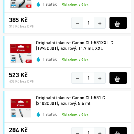
1 zlaťák
Skladem > 9 ks
385 Kč
−
+
319 Kč bez DPH
Originální inkoust Canon CLI-581XXL C
(1995C001), azurový, 11.7 ml, XXL
1 zlaťák
Skladem > 9 ks
523 Kč
−
+
432 Kč bez DPH
Originální inkoust Canon CLI-581 C
(2103C001), azurový, 5,6 ml
1 zlaťák
Skladem > 9 ks
284 Kč
−
+