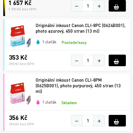
1 657 Kč
−
+
1 370 Kč bez DPH
Originální inkoust Canon CLI-8PC (0624B001),
photo azurový, 450 stran (13 ml)
1 zlaťák
Poslední kusy
353 Kč
−
+
292 Kč bez DPH
Originální inkoust Canon CLI-8PM
(0625B001), photo purpurový, 450 stran (13
ml)
1 zlaťák
Skladem
356 Kč
−
+
294 Kč bez DPH