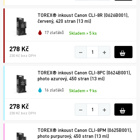
TOREX® inkoust Canon CLI-8R (0626B001),
červený, 420 stran (13 ml)
17 zlaťáků
Skladem > 5 ks
278 Kč
−
+
230 Kč bez DPH
TOREX® inkoust Canon CLI-8PC (0624B001),
photo azurový, 450 stran (13 ml)
16 zlaťáků
Skladem > 9 ks
278 Kč
−
+
230 Kč bez DPH
TOREX® inkoust Canon CLI-8PM (0625B001),
photo purpurový, 450 stran (13 ml)