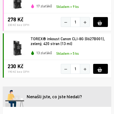
17 zlaťáků
Skladem > 9 ks
278 Kč
−
+
230 Kč bez DPH
TOREX® inkoust Canon CLI-8G (0627B001),
zelený, 420 stran (13 ml)
13 zlaťáků
Skladem > 5 ks
230 Kč
−
+
190 Kč bez DPH
Nenašli jste, co jste hledali?