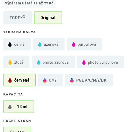
Výběrem ušetříte až
77 Kč
TYP
®
TOREX
Originál
VYBRANÁ BARVA
černá
azurová
purpurová
žlutá
photo azurová
photo purpurová
červená
CMY
PGBK/C/M/Y/BK
KAPACITA
13 ml
POČET STRAN