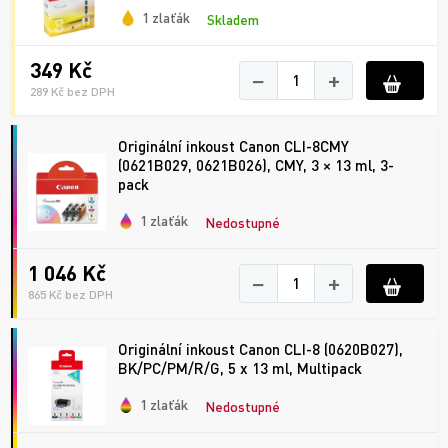
1 zlaťák
Skladem
349 Kč
−
+
289 Kč bez DPH
Originální inkoust Canon CLI-8CMY
(0621B029, 0621B026), CMY, 3 × 13 ml, 3-
pack
1 zlaťák
Nedostupné
1 046 Kč
−
+
865 Kč bez DPH
Originální inkoust Canon CLI-8 (0620B027),
BK/PC/PM/R/G, 5 x 13 ml, Multipack
1 zlaťák
Nedostupné