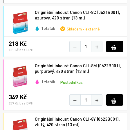
Originální inkoust Canon CLI-8C (0621B001),
azurový, 420 stran (13 ml)
1 zlaťák
Skladem - externě
218 Kč
−
+
181 Kč bez DPH
Originální inkoust Canon CLI-8M (0622B001),
purpurový, 420 stran (13 ml)
1 zlaťák
Poslední kus
349 Kč
−
+
289 Kč bez DPH
Originální inkoust Canon CLI-8Y (0623B001),
žlutý, 420 stran (13 ml)