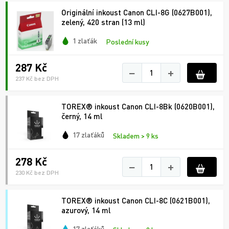
Originální inkoust Canon CLI-8G (0627B001),
zelený, 420 stran (13 ml)
1 zlaťák
Poslední kusy
287 Kč
−
+
237 Kč bez DPH
TOREX® inkoust Canon CLI-8Bk (0620B001),
černý, 14 ml
17 zlaťáků
Skladem > 9 ks
278 Kč
−
+
230 Kč bez DPH
TOREX® inkoust Canon CLI-8C (0621B001),
azurový, 14 ml
17 zlaťáků