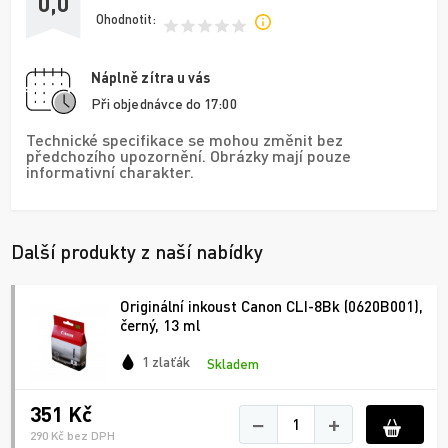
0,0
Ohodnotit:
Náplně zítra u vás
Při objednávce do 17:00
Technické specifikace se mohou změnit bez
předchozího upozornění. Obrázky mají pouze
informativní charakter.
Další produkty z naší nabídky
Originální inkoust Canon CLI-8Bk (0620B001),
černý, 13 ml
1 zlaťák
Skladem
351 Kč
−
+
290 Kč bez DPH