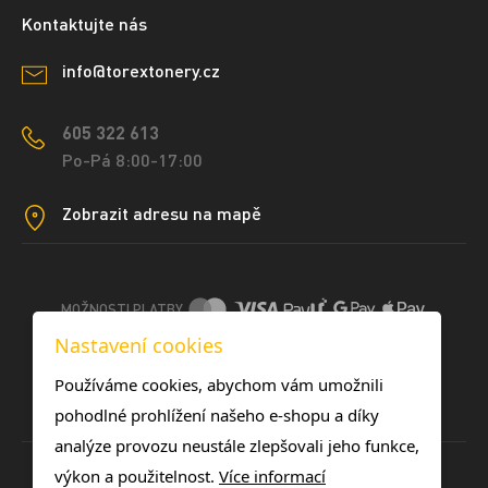
Kontaktujte nás
info@torextonery.cz
605 322 613
Po-Pá 8:00-17:00
Zobrazit adresu na mapě
MOŽNOSTI PLATBY
Nastavení cookies
DOPRAVNÍ METODY
Používáme cookies, abychom vám umožnili
pohodlné prohlížení našeho e-shopu a díky
analýze provozu neustále zlepšovali jeho funkce,
výkon a použitelnost.
Více informací