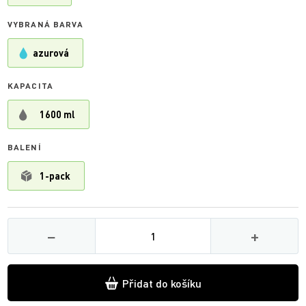
VYBRANÁ BARVA
azurová
KAPACITA
1600 ml
BALENÍ
1-pack
Množství
−
+
Přidat do košíku