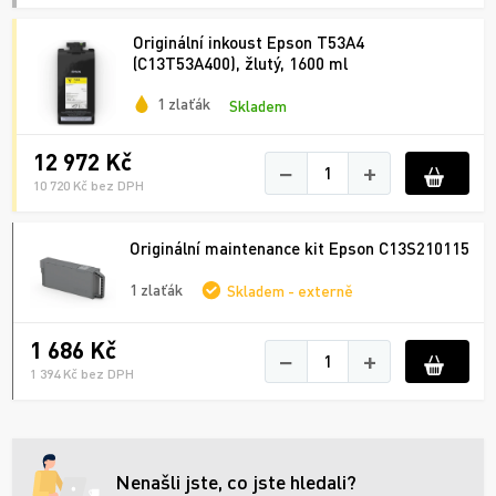
Originální inkoust Epson T53A4
(C13T53A400), žlutý, 1600 ml
1 zlaťák
Skladem
12 972 Kč
−
+
10 720 Kč bez DPH
Originální maintenance kit Epson C13S210115
1 zlaťák
Skladem - externě
1 686 Kč
−
+
1 394 Kč bez DPH
Nenašli jste, co jste hledali?