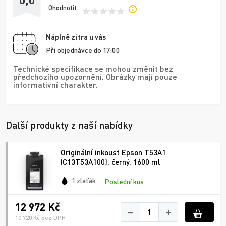
Ohodnotit:
Náplně zítra u vás
Při objednávce do 17:00
Technické specifikace se mohou změnit bez
předchozího upozornění. Obrázky mají pouze
informativní charakter.
Další produkty z naší nabídky
Originální inkoust Epson T53A1
(C13T53A100), černý, 1600 ml
1 zlaťák
Poslední kus
12 972 Kč
−
+
10 720 Kč bez DPH