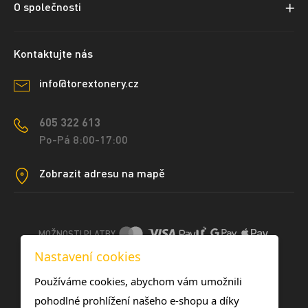
O společnosti
Kontaktujte nás
info@torextonery.cz
605 322 613
Po-Pá 8:00-17:00
Zobrazit adresu na mapě
MOŽNOSTI PLATBY
Nastavení cookies
DOPRAVNÍ METODY
Používáme cookies, abychom vám umožnili
pohodlné prohlížení našeho e-shopu a díky