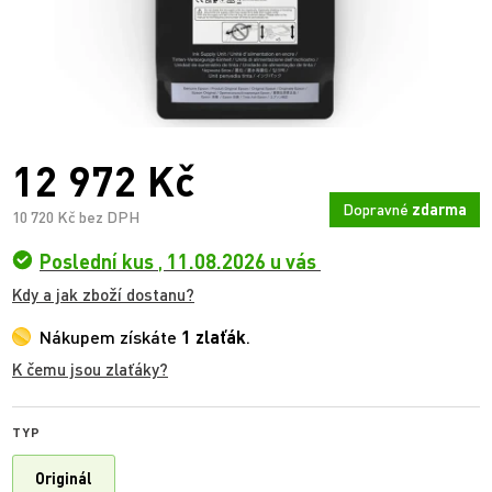
12 972 Kč
Dopravné
zdarma
10 720 Kč bez DPH
Poslední kus
,
11.08.2026 u vás
Kdy a jak zboží dostanu?
Nákupem získáte
1 zlaťák
.
K čemu jsou zlaťáky?
TYP
Originál