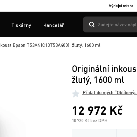
Výdejní místa
Tiskárny
Kancelář
inkoust Epson T53A4 (C13T53A400), žlutý, 1600 ml
Originální inkou
žlutý, 1600 ml
Přidat do mých “Oblíbenýc
12 972 Kč
10 720 Kč bez DPH