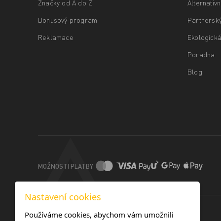
Značky od A do Z
Alternativ
Bonusový program
Partnersk
Reklamace
Ekologická
Poradna
Blog
MOŽNOSTI PLATBY
Nastavení cookies
Používáme cookies, abychom vám umožnili