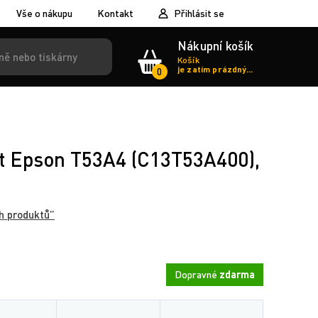
Vše o nákupu
Kontakt
Přihlásit se
Nákupní košík
Košík
je zatím prázdný...
0
st Epson T53A4 (C13T53A400),
h produktů”
Dopravné
zdarma