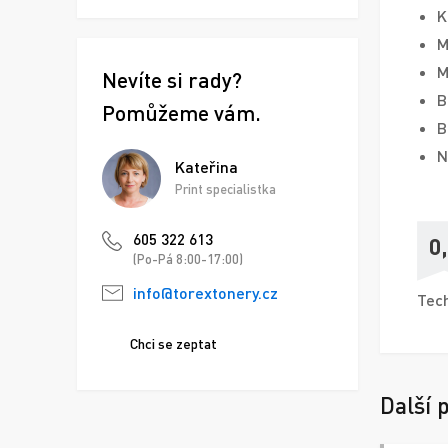
K
M
M
Nevíte si rady?
B
Pomůžeme vám.
B
N
Kateřina
Print specialistka
605 322 613
0
(Po-Pá 8:00-17:00)
info@torextonery.cz
Tech
Chci se zeptat
Další 