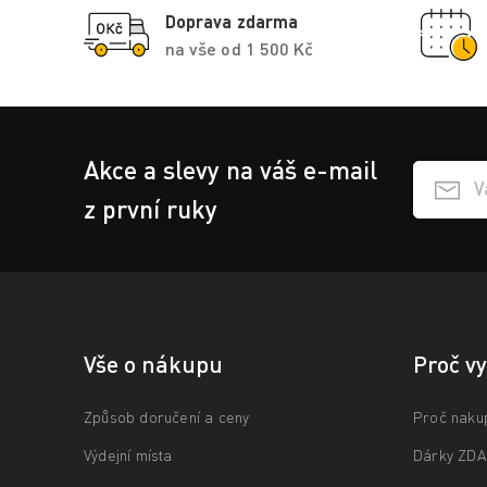
Doprava zdarma
na vše od 1 500 Kč
Akce a slevy na váš e-mail
Přihlášen
z první ruky
Vše o nákupu
Proč v
Způsob doručení a ceny
Proč naku
Výdejní místa
Dárky ZD