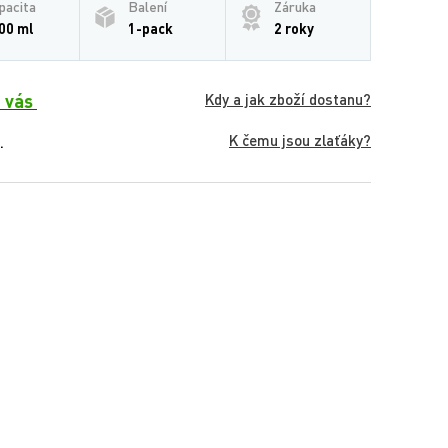
pacita
Balení
Záruka
00 ml
1-pack
2 roky
 vás
Kdy a jak zboží dostanu?
K čemu jsou zlaťáky?
.