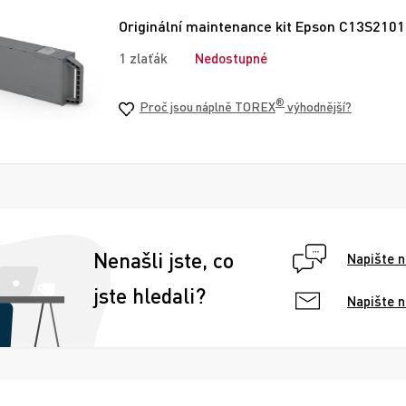
Originální maintenance kit Epson C13S210
1 zlaťák
Nedostupné
®
Proč jsou náplně TOREX
výhodnější?
Nenašli jste, co
Napište 
jste hledali?
Napište 