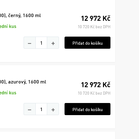
0), černý, 1600 ml
12 972 Kč
ední kus
10 720 Kč bez DPH
−
+
Přidat do košíku
0), azurový, 1600 ml
12 972 Kč
ední kus
10 720 Kč bez DPH
−
+
Přidat do košíku