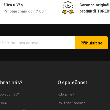
Zítra u Vás
Garance originál
Při objednání do 17:00
produktů TOREX
Přihlásit se
í e-mailu k odběru
ybrat nás?
O společnosti
povat u nás?
Kdo jsme?
ARMA
Používání cookies