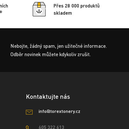
ních
Přes 28 000 produktů
®
skladem
Nebojte, žádný spam, jen užitečné informace.
Odběr novinek můžete kdykoliv zrušit.
Kontaktujte nás
info@torextonery.cz
605 322 613