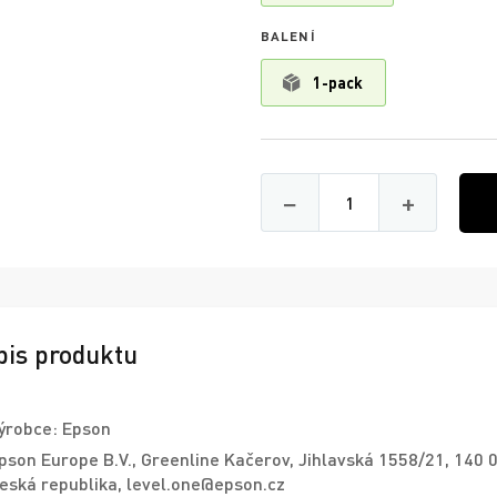
BALENÍ
1-pack
Množství
−
+
pis produktu
ýrobce: Epson
pson Europe B.V., Greenline Kačerov, Jihlavská 1558/21, 140 
eská republika, level.one@epson.cz