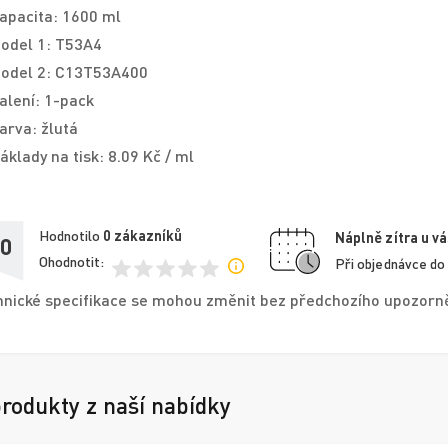
apacita: 1600 ml
odel 1: T53A4
odel 2: C13T53A400
alení: 1-pack
arva: žlutá
áklady na tisk: 8.09 Kč / ml
Hodnotilo
0
zákazníků
Náplně zítra u vá
,0
Ohodnotit:
Při objednávce do
nické specifikace se mohou změnit bez předchozího upozorněn
produkty z naší nabídky