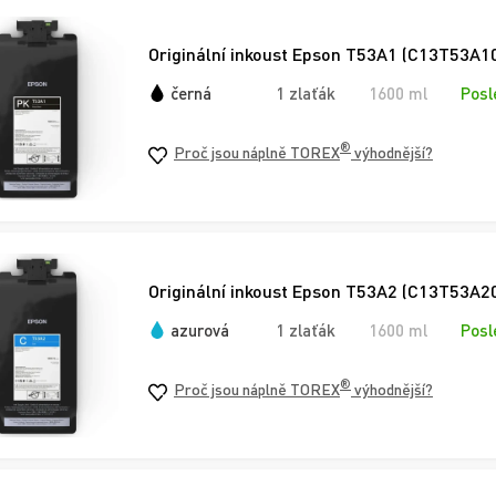
Originální inkoust Epson T53A1 (C13T53A10
černá
1 zlaťák
1600 ml
Posl
®
Proč jsou náplně TOREX
výhodnější?
Originální inkoust Epson T53A2 (C13T53A20
azurová
1 zlaťák
1600 ml
Posl
®
Proč jsou náplně TOREX
výhodnější?