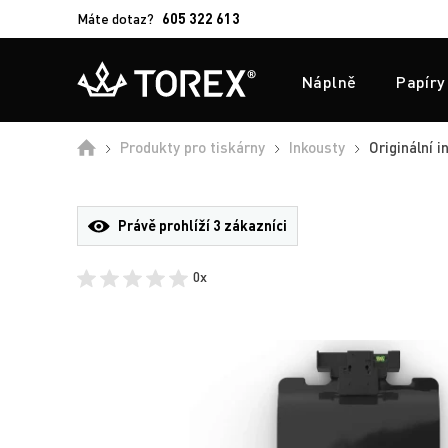
Máte dotaz?
605 322 613
Náplně
Papíry
Úvod
Produkty pro tiskárny
Inkousty
Originální 
Právě prohlíží
3 zákazníci
0x