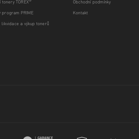
®
ní tonery TOREX
Obchodní podmínky
ý program PRIME
Kontakt
 likvidace a výkup tonerů