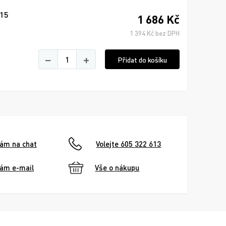
115
1 686 Kč
1 394 Kč bez DPH
−
+
Přidat do košíku
nám na chat
Volejte 605 322 613
nám e-mail
Vše o nákupu