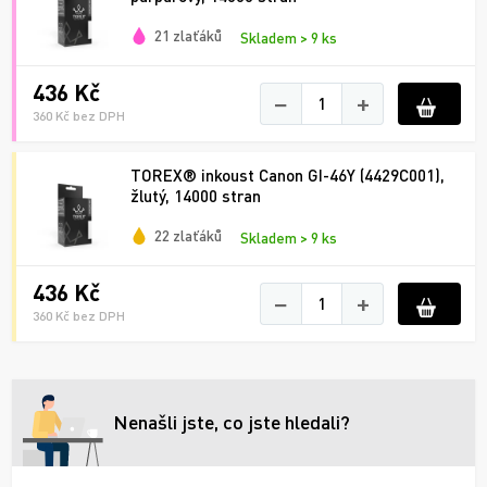
21 zlaťáků
Skladem > 9 ks
436 Kč
−
+
360 Kč bez DPH
TOREX® inkoust Canon GI-46Y (4429C001),
žlutý, 14000 stran
22 zlaťáků
Skladem > 9 ks
436 Kč
−
+
360 Kč bez DPH
Nenašli jste, co jste hledali?