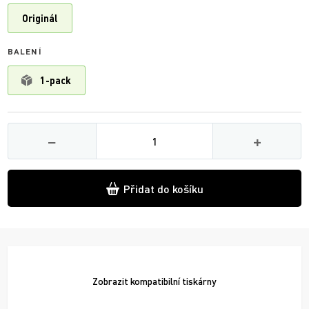
Originál
BALENÍ
1-pack
Množství
−
+
Přidat do košíku
Zobrazit
kompatibilní tiskárny