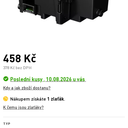
458 Kč
378 Kč bez DPH
Poslední kusy
,
10.08.2026 u vás
Kdy a jak zboží dostanu?
Nákupem získáte
1 zlaťák
.
K čemu jsou zlaťáky?
TYP