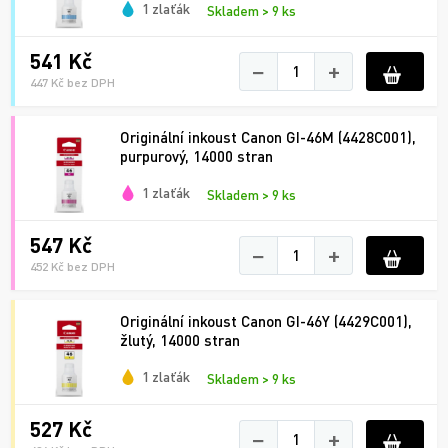
1 zlaťák
Skladem > 9 ks
541 Kč
−
+
447 Kč bez DPH
Originální inkoust Canon GI-46M (4428C001),
purpurový, 14000 stran
1 zlaťák
Skladem > 9 ks
547 Kč
−
+
452 Kč bez DPH
Originální inkoust Canon GI-46Y (4429C001),
žlutý, 14000 stran
1 zlaťák
Skladem > 9 ks
527 Kč
−
+