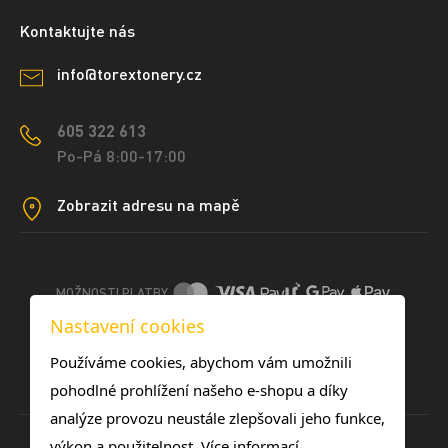
Kontaktujte nás
info@torextonery.cz
605 322 613
Po-Pá 8:00-17:00
Zobrazit adresu na mapě
MOŽNOSTI PLATBY
Nastavení cookies
DOPRAVNÍ METODY
Používáme cookies, abychom vám umožnili
pohodlné prohlížení našeho e-shopu a díky
analýze provozu neustále zlepšovali jeho funkce,
výkon a použitelnost.
Více informací