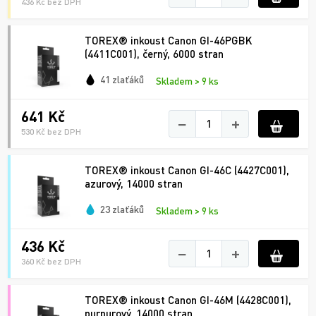
436 Kč bez DPH
TOREX® inkoust Canon GI-46PGBK
(4411C001), černý, 6000 stran
41 zlaťáků
Skladem > 9 ks
641 Kč
−
+
530 Kč bez DPH
TOREX® inkoust Canon GI-46C (4427C001),
azurový, 14000 stran
23 zlaťáků
Skladem > 9 ks
436 Kč
−
+
360 Kč bez DPH
TOREX® inkoust Canon GI-46M (4428C001),
purpurový, 14000 stran