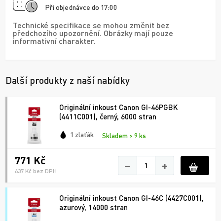
Při objednávce do 17:00
Technické specifikace se mohou změnit bez
předchozího upozornění. Obrázky mají pouze
informativní charakter.
Další produkty z naší nabídky
Originální inkoust Canon GI-46PGBK
(4411C001), černý, 6000 stran
1 zlaťák
Skladem > 9 ks
771 Kč
−
+
637 Kč bez DPH
Originální inkoust Canon GI-46C (4427C001),
azurový, 14000 stran