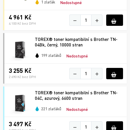
1 zlaťák
Nedostupné
4 961 Kč
−
+
4 100 Kč bez DPH
TOREX® toner kompatibilní s Brother TN-
04Bk, černý, 10000 stran
199 zlaťáků
Nedostupné
3 255 Kč
−
+
2 690 Kč bez DPH
TOREX® toner kompatibilní s Brother TN-
04C, azurový, 6600 stran
221 zlaťáků
Nedostupné
3 497 Kč
−
+