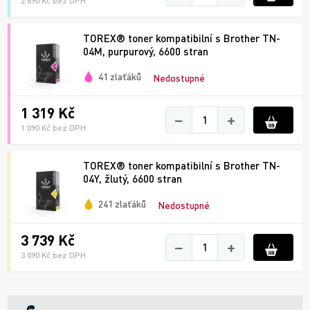
2 890 Kč bez DPH
TOREX® toner kompatibilní s Brother TN-
04M, purpurový, 6600 stran
41 zlaťáků
Nedostupné
1 319 Kč
−
+
1 090 Kč bez DPH
TOREX® toner kompatibilní s Brother TN-
04Y, žlutý, 6600 stran
241 zlaťáků
Nedostupné
3 739 Kč
−
+
3 090 Kč bez DPH