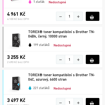
1 zlaťák
Nedostupné
4 961 Kč
−
+
4 100 Kč bez DPH
TOREX® toner kompatibilní s Brother TN-
04Bk, černý, 10000 stran
199 zlaťáků
Nedostupné
3 255 Kč
−
+
2 690 Kč bez DPH
TOREX® toner kompatibilní s Brother TN-
04C, azurový, 6600 stran
221 zlaťáků
Nedostupné
3 497 Kč
−
+