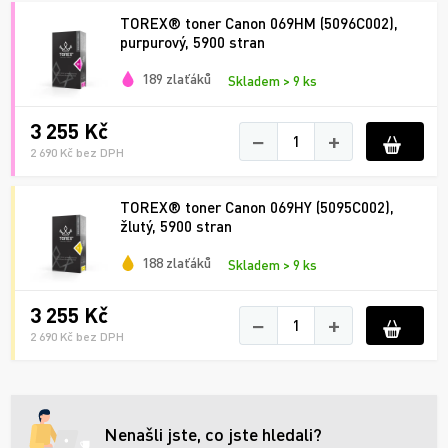
TOREX® toner Canon 069HM (5096C002),
purpurový, 5900 stran
189 zlaťáků
Skladem > 9 ks
3 255 Kč
−
+
2 690 Kč bez DPH
TOREX® toner Canon 069HY (5095C002),
žlutý, 5900 stran
188 zlaťáků
Skladem > 9 ks
3 255 Kč
−
+
2 690 Kč bez DPH
Nenašli jste, co jste hledali?