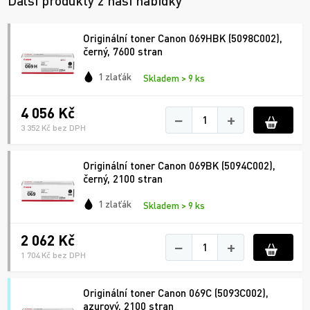
Další produkty z naší nabídky
Originální toner Canon 069HBK (5098C002),
černý, 7600 stran
1 zlaťák
Skladem > 9 ks
4 056 Kč
−
+
3 352 Kč bez DPH
Originální toner Canon 069BK (5094C002),
černý, 2100 stran
1 zlaťák
Skladem > 9 ks
2 062 Kč
−
+
1 704 Kč bez DPH
Originální toner Canon 069C (5093C002),
azurový, 2100 stran