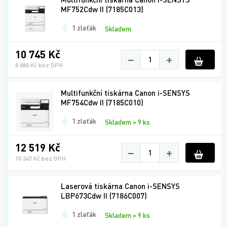
MF752Cdw II (7185C013)
1 zlaťák
Skladem
10 745 Kč
−
+
8 880 Kč bez DPH
Multifunkční tiskárna Canon i-SENSYS
MF754Cdw II (7185C010)
1 zlaťák
Skladem > 9 ks
12 519 Kč
−
+
10 347 Kč bez DPH
Laserová tiskárna Canon i-SENSYS
LBP673Cdw II (7186C007)
1 zlaťák
Skladem > 9 ks