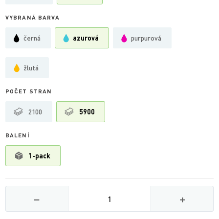
VYBRANÁ BARVA
černá
azurová
purpurová
žlutá
POČET STRAN
2100
5900
BALENÍ
1-pack
Množství
−
+