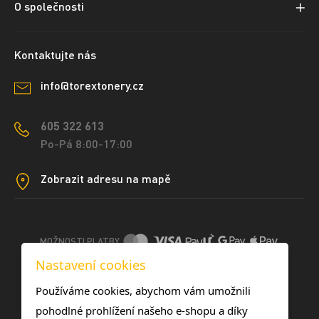
O společnosti
Kontaktujte nás
info@torextonery.cz
605 322 613
Po-Pá 8:00-17:00
Zobrazit adresu na mapě
MOŽNOSTI PLATBY
Nastavení cookies
DOPRAVNÍ METODY
Používáme cookies, abychom vám umožnili
pohodlné prohlížení našeho e-shopu a díky