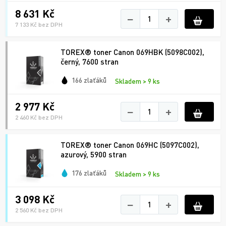
8 631 Kč
−
+
7 133 Kč bez DPH
TOREX® toner Canon 069HBK (5098C002),
černý, 7600 stran
166 zlaťáků
Skladem > 9 ks
2 977 Kč
−
+
2 460 Kč bez DPH
TOREX® toner Canon 069HC (5097C002),
azurový, 5900 stran
176 zlaťáků
Skladem > 9 ks
3 098 Kč
−
+
2 560 Kč bez DPH