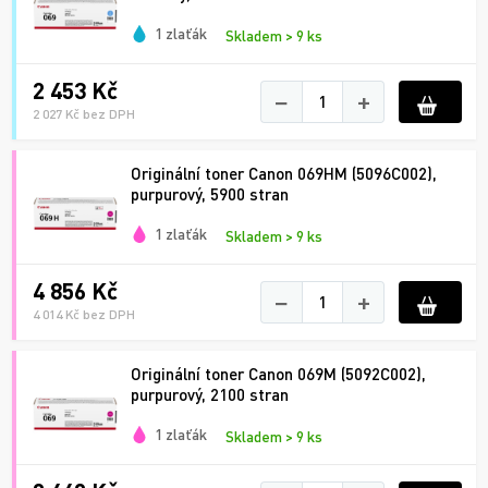
1 zlaťák
Skladem > 9 ks
2 453 Kč
−
+
2 027 Kč bez DPH
Originální toner Canon 069HM (5096C002),
purpurový, 5900 stran
1 zlaťák
Skladem > 9 ks
4 856 Kč
−
+
4 014 Kč bez DPH
Originální toner Canon 069M (5092C002),
purpurový, 2100 stran
1 zlaťák
Skladem > 9 ks