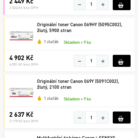
2 449 Kč
−
+
2 024 Kč bez DPH
Originální toner Canon 069HY (5095C002),
žlutý, 5900 stran
1 zlaťák
Skladem > 9 ks
4 902 Kč
−
+
4 051 Kč bez DPH
Originální toner Canon 069Y (5091C002),
žlutý, 2100 stran
1 zlaťák
Skladem > 9 ks
2 637 Kč
−
+
2 179 Kč bez DPH
Multifunkční tiskárna Canon i-SENSYS