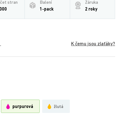
čet stran
Balení
Záruka
000
1-pack
2 roky
K čemu jsou zlaťáky?
.
purpurová
žlutá