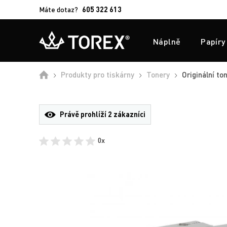
Máte dotaz?
605 322 613
Náplně
Papíry
Úvod
Produkty pro tiskárny
Tonery
Originální to
Právě prohlíží
2 zákazníci
0x