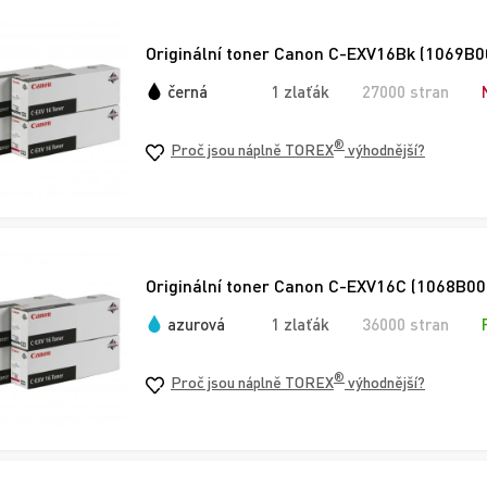
Originální toner Canon C-EXV16Bk (1069B00
černá
1 zlaťák
27000 stran
®
Proč jsou náplně TOREX
výhodnější?
Originální toner Canon C-EXV16C (1068B002
azurová
1 zlaťák
36000 stran
®
Proč jsou náplně TOREX
výhodnější?