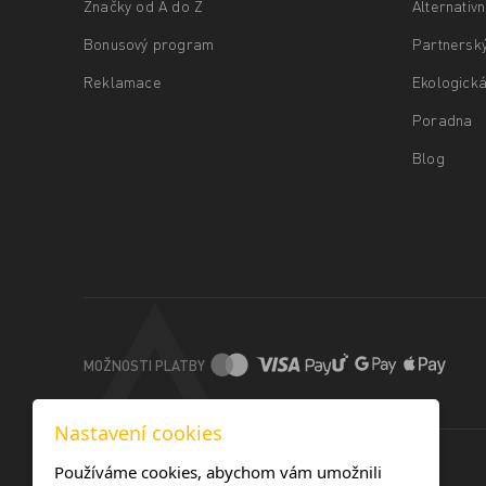
Značky od A do Z
Alternativ
Bonusový program
Partnersk
Reklamace
Ekologická
Poradna
Blog
MOŽNOSTI PLATBY
Nastavení cookies
Používáme cookies, abychom vám umožnili