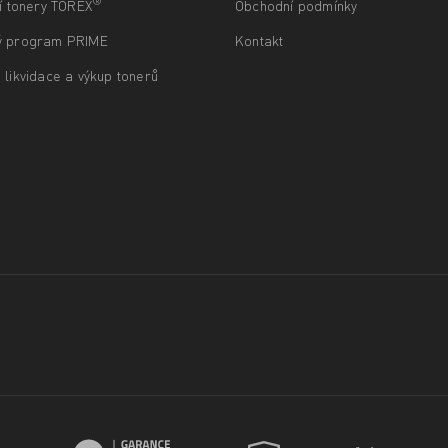
®
ní tonery TOREX
Obchodní podmínky
ý program PRIME
Kontakt
 likvidace a výkup tonerů