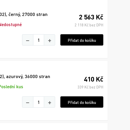
2), černý, 27000 stran
2 563 Kč
Nedostupné
2 118 Kč bez DPH
−
+
Přidat do košíku
), azurový, 36000 stran
410 Kč
Poslední kus
339 Kč bez DPH
−
+
Přidat do košíku