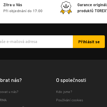
Zítra u Vás
Garance originál
Při objednání do 17:00
produktů TOREX
Přihlásit se
í e-mailu k odběru
ybrat nás?
O společnosti
povat u nás?
Kdo jsme?
ARMA
Používání cookies