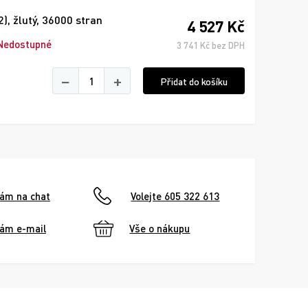
, žlutý, 36000 stran
4 527 Kč
Nedostupné
3 741 Kč bez DPH
−
+
Přidat do košíku
nám na chat
Volejte 605 322 613
nám e-mail
Vše o nákupu