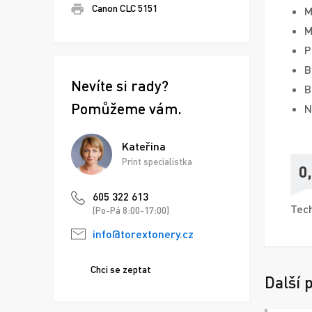
Canon CLC 5151
M
M
P
B
Nevíte si rady?
B
Pomůžeme vám.
N
Kateřina
Print specialistka
0
605 322 613
Tech
(Po-Pá 8:00-17:00)
info@torextonery.cz
Chci se zeptat
Další 