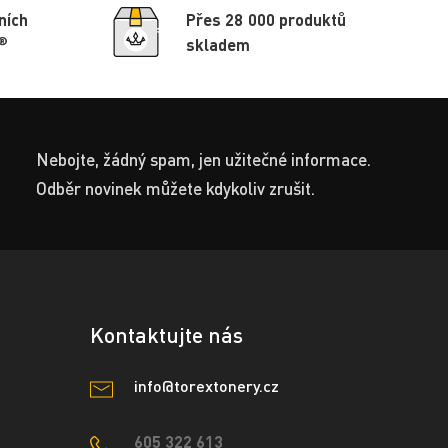
ních
Přes 28 000 produktů
®
skladem
Nebojte, žádný spam, jen užitečné informace.
Odběr novinek můžete kdykoliv zrušit.
Kontaktujte nás
info@torextonery.cz
605 322 613