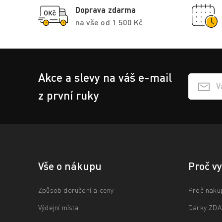
Doprava zdarma
na vše od 1 500 Kč
Akce a slevy na váš e-mail
Přihlášen
z první ruky
Vše o nákupu
Proč v
Způsob doručení a ceny
Proč naku
Výdejní místa
Dárky ZD