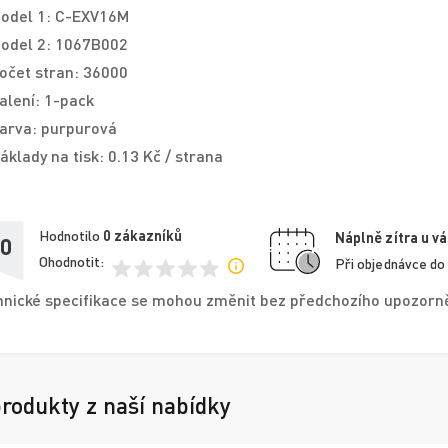
odel 1: C-EXV16M
odel 2: 1067B002
očet stran: 36000
alení: 1-pack
arva: purpurová
áklady na tisk: 0.13 Kč / strana
Hodnotilo
0
zákazníků
Náplně zítra u vá
,0
Ohodnotit:
Při objednávce do
nické specifikace se mohou změnit bez předchozího upozorněn
produkty z naší nabídky