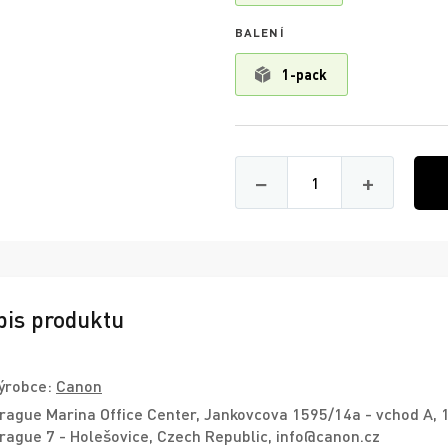
BALENÍ
1-pack
Množství
−
+
pis produktu
ýrobce:
Canon
rague Marina Office Center, Jankovcova 1595/14a - vchod A, 
rague 7 - Holešovice, Czech Republic, info@canon.cz