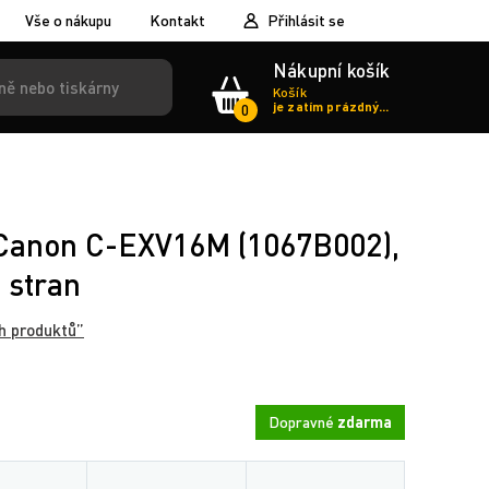
Vše o nákupu
Kontakt
Přihlásit se
Nákupní košík
Košík
je zatím prázdný...
0
r Canon C-EXV16M (1067B002),
 stran
h produktů”
Dopravné
zdarma