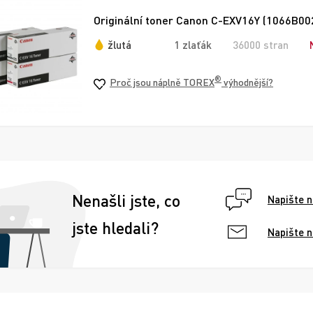
Originální toner Canon C-EXV16Y (1066B002)
žlutá
1 zlaťák
36000 stran
®
Proč jsou náplně TOREX
výhodnější?
Nenašli jste, co
Napište 
jste hledali?
Napište 