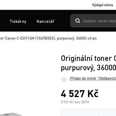
Výdejní místa
Tiskárny
Kancelář
ner Canon C-EXV16M (1067B002), purpurový, 36000 stran
Originální tone
purpurový, 36000
Přidat do mých “Oblíbenýc
4 527 Kč
3 741 Kč bez DPH