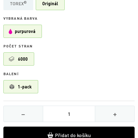
®
TOREX
Originál
VYBRANÁ BARVA
purpurová
POČET STRAN
6000
BALENÍ
1-pack
Množství
−
+
Přidat do košíku