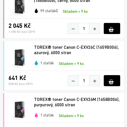
(1660B006), černý, 6000 stran
99 zlaťáků
Skladem > 9 ks
2 045 Kč
−
+
1 690 Kč bez DPH
TOREX® toner Canon C-EXV26C (1659B006),
azurový, 6000 stran
1 zlaťák
Skladem > 9 ks
641 Kč
−
+
530 Kč bez DPH
TOREX® toner Canon C-EXV26M (1658B006),
purpurový, 6000 stran
1 zlaťák
Skladem > 9 ks