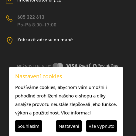
605 322 613
Po-Pá 8:00-17:00
Zobrazit adresu na mapě
MOŽNOSTI PLATBY
Nastavení cookies
DOPRAVNÍ METODY
Používáme cookies, abychom vám umožnili
pohodlné prohlížení našeho e-shopu a díky
analýze provozu neustále zlepšovali jeho funkce,
výkon a použitelnost.
Více informací
Souhlasím
Nastavení
Vše vypnuto