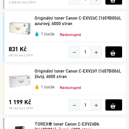
2 256 Kč bez DPH
Originální toner Canon C-EXV26C (1659B006),
azurový, 6000 stran
1 zlaťák
Nedostupné
831 Kč
−
+
687 Kč bez DPH
Originální toner Canon C-EXV26Y (1657B006),
žlutý, 6000 stran
1 zlaťák
Nedostupné
1 199 Kč
−
+
991 Kč bez DPH
TOREX® toner Canon C-EXV26Bk