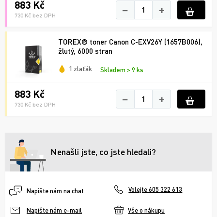
883 Kč
−
+
730 Kč bez DPH
TOREX® toner Canon C-EXV26Y (1657B006),
žlutý, 6000 stran
1 zlaťák
Skladem > 9 ks
883 Kč
−
+
730 Kč bez DPH
Nenašli jste, co jste hledali?
Volejte 605 322 613
Napište nám na chat
Vše o nákupu
Napište nám e-mail