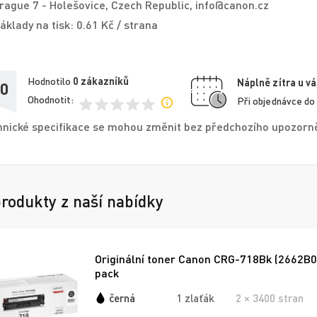
rague 7 - Holešovice, Czech Republic, info@canon.cz
áklady na tisk: 0.61 Kč / strana
Hodnotilo
0
zákazníků
Náplně zítra u vá
,0
Ohodnotit:
Při objednávce do
nické specifikace se mohou změnit bez předchozího upozorněn
produkty z naší nabídky
Originální toner Canon CRG-718Bk (2662B005
pack
černá
1 zlaťák
2 × 3400 stran