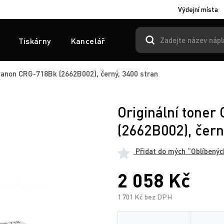
Výdejní místa
Tiskárny
Kancelář
Canon CRG-718Bk (2662B002), černý, 3400 stran
Originální tone
(2662B002), čern
Přidat do mých “Oblíbenýc
2 058 Kč
1 701 Kč bez DPH