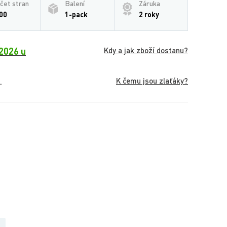
čet stran
Balení
Záruka
00
1-pack
2 roky
2026 u
Kdy a jak zboží dostanu?
K čemu jsou zlaťáky?
.