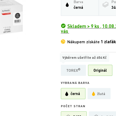
Barva
Po
černá
34
Skladem > 9 ks
,
10.08.
vás
Nákupem získáte
1 zlaťák
Výběrem ušetříte až
654 Kč
TYP
®
TOREX
Originál
VYBRANÁ BARVA
černá
žlutá
POČET STRAN