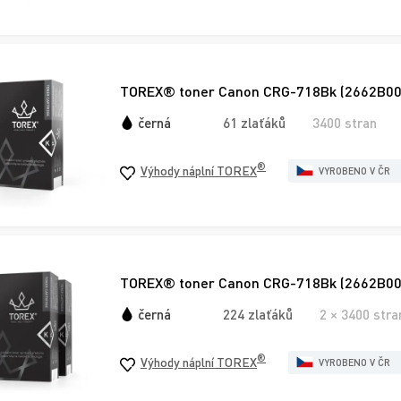
TOREX® toner Canon CRG-718Bk (2662B002)
černá
61 zlaťáků
3400 stran
®
Výhody náplní TOREX
VYROBENO V ČR
TOREX® toner Canon CRG-718Bk (2662B005),
černá
224 zlaťáků
2 × 3400 stra
®
Výhody náplní TOREX
VYROBENO V ČR