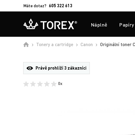
Máte dotaz?
605 322 613
Náplně
Papíry
Úvod
Tonery a cartridge
Canon
Originální toner 
Právě prohlíží
3 zákazníci
0x