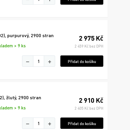
2), purpurový, 2900 stran
2 975 Kč
kladem > 9 ks
2 459 Kč bez DPH
−
+
Přidat do košíku
, žlutý, 2900 stran
2 910 Kč
kladem > 9 ks
2 405 Kč bez DPH
−
+
Přidat do košíku