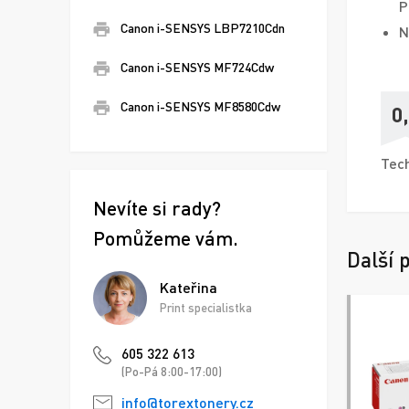
P
Canon i-SENSYS LBP7210Cdn
N
Canon i-SENSYS MF724Cdw
Canon i-SENSYS MF8580Cdw
0
Tech
Nevíte si rady?
Pomůžeme vám.
Další 
Kateřina
Print specialistka
605 322 613
(Po-Pá 8:00-17:00)
info@torextonery.cz