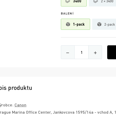
3400
2 × 3400
BALENÍ
1-pack
2-pack
Množství
−
+
pis produktu
ýrobce:
Canon
rague Marina Office Center, Jankovcova 1595/14a - vchod A, 