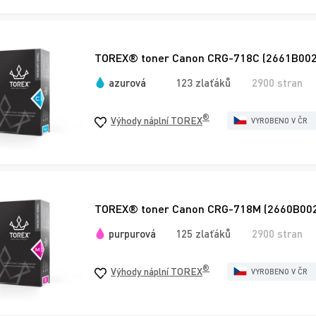
TOREX® toner Canon CRG-718C (2661B002),
azurová
123 zlaťáků
2900 stran
®
Výhody náplní TOREX
VYROBENO V ČR
TOREX® toner Canon CRG-718M (2660B002),
purpurová
125 zlaťáků
2900 stran
®
Výhody náplní TOREX
VYROBENO V ČR