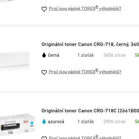
®
Proč jsou náplně TOREX
výhodnější?
Originální toner Canon CRG-718, černý, 3400
černá
1 zlaťák
3400 stran
S
®
Proč jsou náplně TOREX
výhodnější?
Originální toner Canon CRG-718C (2661B002
azurová
1 zlaťák
2900 stran
S
®
Proč jsou náplně TOREX
výhodnější?