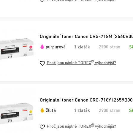
Originální toner Canon CRG-718M (2660B00
purpurová
1 zlaťák
2900 stran
S
®
Proč jsou náplně TOREX
výhodnější?
Originální toner Canon CRG-718Y (2659B002)
žlutá
1 zlaťák
2900 stran
S
®
Proč jsou náplně TOREX
výhodnější?