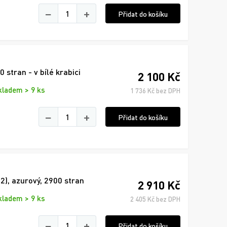
−
+
Přidat do košíku
 stran - v bílé krabici
2 100 Kč
kladem > 9 ks
1 736 Kč bez DPH
−
+
Přidat do košíku
), azurový, 2900 stran
2 910 Kč
kladem > 9 ks
2 405 Kč bez DPH
−
+
Přidat do košíku