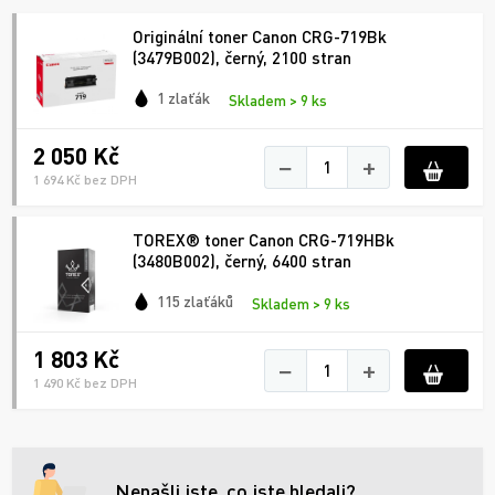
Originální toner Canon CRG-719Bk
(3479B002), černý, 2100 stran
1 zlaťák
Skladem > 9 ks
2 050 Kč
−
+
1 694 Kč bez DPH
TOREX® toner Canon CRG-719HBk
(3480B002), černý, 6400 stran
115 zlaťáků
Skladem > 9 ks
1 803 Kč
−
+
1 490 Kč bez DPH
Nenašli jste, co jste hledali?