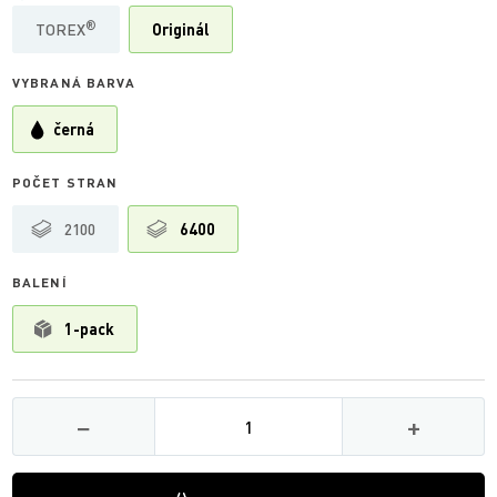
®
TOREX
Originál
VYBRANÁ BARVA
černá
POČET STRAN
2100
6400
BALENÍ
1-pack
Množství
−
+