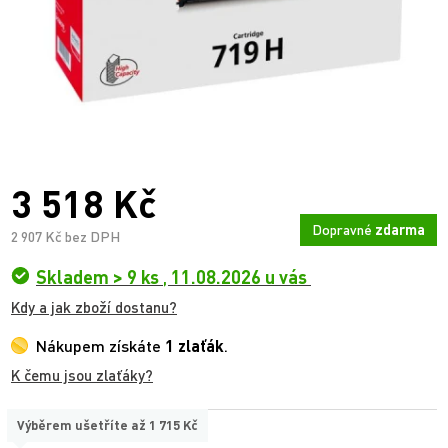
3 518 Kč
Dopravné
zdarma
2 907 Kč bez DPH
Skladem > 9 ks
,
11.08.2026 u vás
Kdy a jak zboží dostanu?
Nákupem získáte
1 zlaťák
.
K čemu jsou zlaťáky?
Výběrem ušetříte až
1 715 Kč
TYP