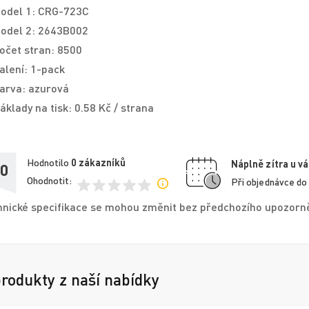
odel 1: CRG-723C
odel 2: 2643B002
očet stran: 8500
alení: 1-pack
arva: azurová
áklady na tisk: 0.58 Kč / strana
Hodnotilo
0
zákazníků
Náplně zítra u vá
,0
Ohodnotit:
Při objednávce do
nické specifikace se mohou změnit bez předchozího upozorněn
produkty z naší nabídky