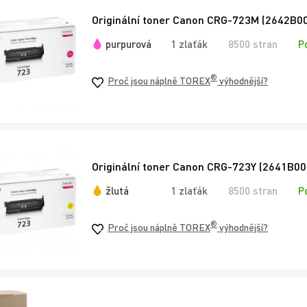
Originální toner Canon CRG-723M (2642B00
purpurová
1 zlaťák
8500 stran
P
®
Proč jsou náplně TOREX
výhodnější?
Originální toner Canon CRG-723Y (2641B002)
žlutá
1 zlaťák
8500 stran
P
®
Proč jsou náplně TOREX
výhodnější?