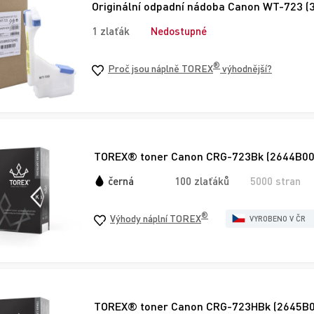
Originální odpadní nádoba Canon WT-723 (
1 zlaťák
Nedostupné
®
Proč jsou náplně TOREX
výhodnější?
TOREX® toner Canon CRG-723Bk (2644B002)
černá
100 zlaťáků
5000 stran
®
Výhody náplní TOREX
VYROBENO V ČR
TOREX® toner Canon CRG-723HBk (2645B002