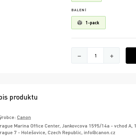
BALENÍ
1-pack
Množství
−
+
pis produktu
ýrobce:
Canon
rague Marina Office Center, Jankovcova 1595/14a - vchod A, 
rague 7 - Holešovice, Czech Republic, info@canon.cz