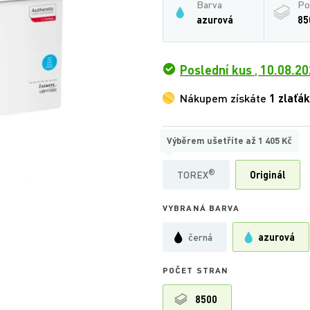
Barva
Po
azurová
85
Poslední kus
,
10.08.20
Nákupem získáte
1 zlaťák
Výběrem ušetříte až
1 405 Kč
TYP
®
TOREX
Originál
VYBRANÁ BARVA
černá
azurová
POČET STRAN
8500