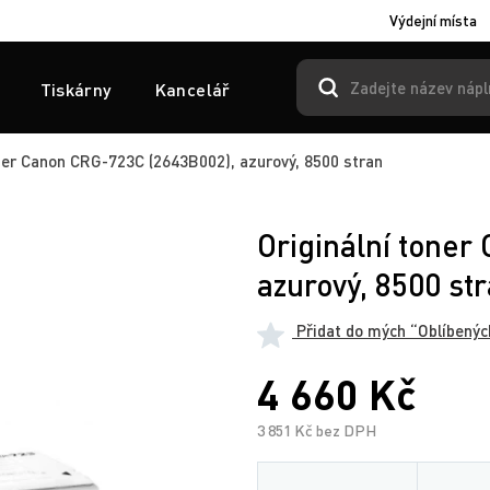
Výdejní místa
Tiskárny
Kancelář
ner Canon CRG-723C (2643B002), azurový, 8500 stran
Originální tone
azurový, 8500 st
Přidat do mých “Oblíbenýc
4 660 Kč
3 851 Kč bez DPH