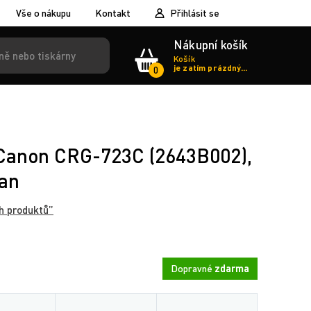
Vše o nákupu
Kontakt
Přihlásit se
Nákupní košík
Košík
je zatím prázdný...
0
r Canon CRG-723C (2643B002),
ran
h produktů”
Dopravné
zdarma