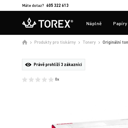
Máte dotaz?
605 322 613
Náplně
Papíry
Úvod
Produkty pro tiskárny
Tonery
Originální to
Právě prohlíží
3 zákazníci
0x