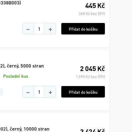
3338B003)
445 Kč
368 Kč bez DPH
−
+
Přidat do košíku
, černý, 5000 stran
2 045 Kč
Poslední kus
1 690 Kč bez DPH
−
+
Přidat do košíku
), černý, 10000 stran
3 424 Kč