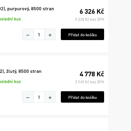
2), purpurový, 8500 stran
6 326 Kč
oslední kus
5 228 Kč bez DPH
−
+
Přidat do košíku
, žlutý, 8500 stran
4 778 Kč
oslední kus
3 949 Kč bez DPH
−
+
Přidat do košíku