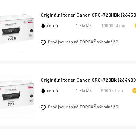
Originální toner Canon CRG-723HBk (2645B0
černá
1 zlaťák
10000 stran
®
Proč jsou náplně TOREX
výhodnější?
Originální toner Canon CRG-723Bk (2644B00
černá
1 zlaťák
5000 stran
®
Proč jsou náplně TOREX
výhodnější?