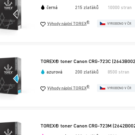
černá
215 zlaťáků
10000 stran
®
Výhody náplní TOREX
VYROBENO V ČR
TOREX® toner Canon CRG-723C (2643B002),
azurová
200 zlaťáků
8500 stran
®
Výhody náplní TOREX
VYROBENO V ČR
TOREX® toner Canon CRG-723M (2642B002),