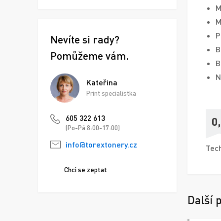
M
M
P
Nevíte si rady?
B
Pomůžeme vám.
B
N
Kateřina
Print specialistka
605 322 613
0
(Po-Pá 8:00-17:00)
info@torextonery.cz
Tech
Chci se zeptat
Další 