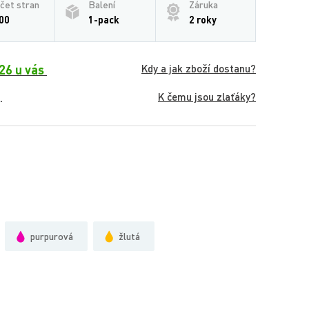
čet stran
Balení
Záruka
00
1-pack
2 roky
26 u vás
Kdy a jak zboží dostanu?
K čemu jsou zlaťáky?
.
purpurová
žlutá