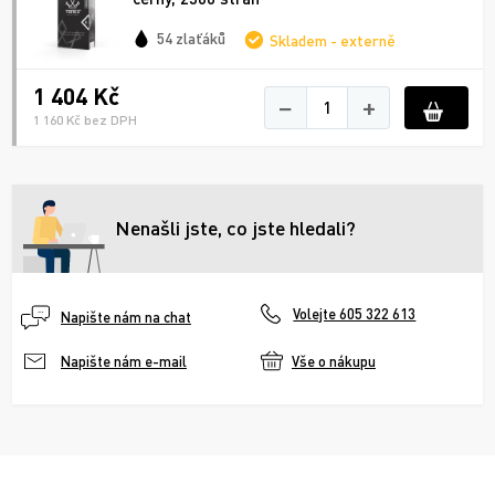
54 zlaťáků
Skladem - externě
1 404 Kč
−
+
1 160 Kč bez DPH
Nenašli jste, co jste hledali?
Volejte 605 322 613
Napište nám na chat
Vše o nákupu
Napište nám e-mail