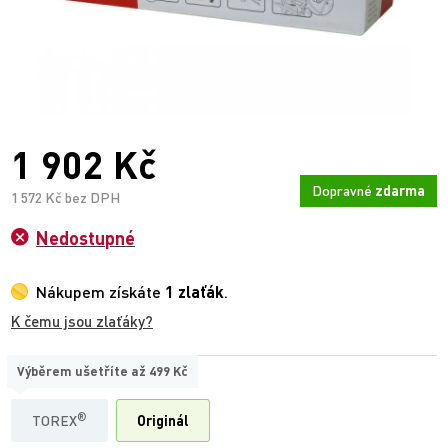
1 902 Kč
Dopravné
zdarma
1 572 Kč bez DPH
Nedostupné
Nákupem získáte
1 zlaťák
.
K čemu jsou zlaťáky?
Výběrem ušetříte až
499 Kč
TYP
®
TOREX
Originál