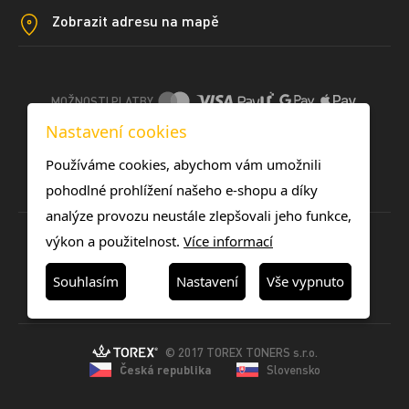
Zobrazit adresu na mapě
MOŽNOSTI PLATBY
Nastavení cookies
DOPRAVNÍ METODY
Používáme cookies, abychom vám umožnili
pohodlné prohlížení našeho e-shopu a díky
analýze provozu neustále zlepšovali jeho funkce,
výkon a použitelnost.
Více informací
Souhlasím
Nastavení
Vše vypnuto
© 2017 TOREX TONERS s.r.o.
Česká republika
Slovensko