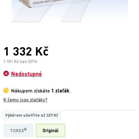
1 332 Kč
1 101 Kč bez DPH
Nedostupné
Nákupem získáte
1 zlaťák
.
K čemu jsou zlaťáky?
Výběrem ušetříte až
327 Kč
TYP
®
TOREX
Originál