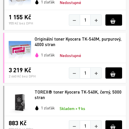
1 zlaťák
Nedostupné
1 155 Kč
−
+
955 Kč bez DPH
Originální toner Kyocera TK-540M, purpurový,
4000 stran
1 zlaťák
Nedostupné
3 219 Kč
−
+
2 660 Kč bez DPH
TOREX® toner Kyocera TK-540K, černý, 5000
stran
1 zlaťák
Skladem > 9 ks
883 Kč
−
+