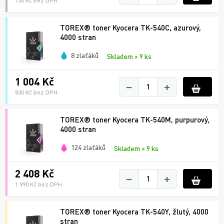
730 Kč bez DPH
TOREX® toner Kyocera TK-540C, azurový,
4000 stran
8 zlaťáků
Skladem > 9 ks
1 004 Kč
−
+
830 Kč bez DPH
TOREX® toner Kyocera TK-540M, purpurový,
4000 stran
124 zlaťáků
Skladem > 9 ks
2 408 Kč
−
+
1 990 Kč bez DPH
TOREX® toner Kyocera TK-540Y, žlutý, 4000
stran