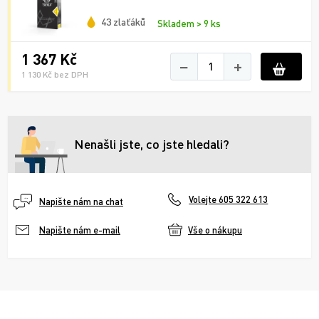
43 zlaťáků
Skladem > 9 ks
1 367 Kč
−
+
1 130 Kč bez DPH
Nenašli jste, co jste hledali?
Volejte 605 322 613
Napište nám na chat
Vše o nákupu
Napište nám e-mail