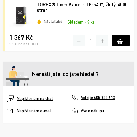
TOREX® toner Kyocera TK-540Y, žlutý, 4000
stran
43 zlaťáků
Skladem > 9 ks
1 367 Kč
−
+
1 130 Kč bez DPH
Nenašli jste, co jste hledali?
Volejte 605 322 613
Napište nám na chat
Vše o nákupu
Napište nám e-mail