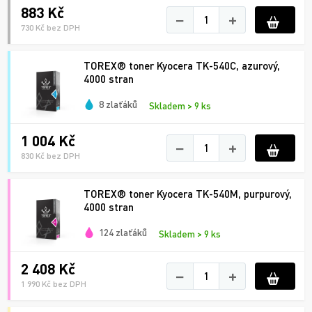
883 Kč
−
+
730 Kč bez DPH
TOREX® toner Kyocera TK-540C, azurový,
4000 stran
8 zlaťáků
Skladem > 9 ks
1 004 Kč
−
+
830 Kč bez DPH
TOREX® toner Kyocera TK-540M, purpurový,
4000 stran
124 zlaťáků
Skladem > 9 ks
2 408 Kč
−
+
1 990 Kč bez DPH