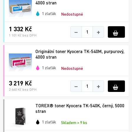
4000 stran
1 zlaťák
Nedostupné
1 332 Kč
−
+
1 101 Kč bez DPH
Originální toner Kyocera TK-540M, purpurový,
4000 stran
1 zlaťák
Nedostupné
3 219 Kč
−
+
2 660 Kč bez DPH
TOREX® toner Kyocera TK-540K, černý, 5000
stran
1 zlaťák
Skladem > 9 ks