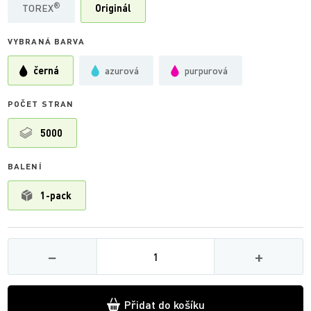
®
TOREX
Originál
VYBRANÁ BARVA
černá
azurová
purpurová
POČET STRAN
5000
BALENÍ
1-pack
Množství
−
+
Přidat do košíku