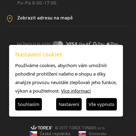
Po-Pá 8:00-17:00
Zobrazit adresu na mapě
MOŽNOSTI PLATBY
Nastavení cookies
DOPRAVNÍ METODY
Používáme cookies, abychom vám umožnili
pohodlné prohlížení našeho e-shopu a díky
analýze provozu neustále zlepšovali jeho funkce,
výkon a použitelnost.
Více informací
Souhlasím
Nastavení
Vše vypnuto
© 2017 TOREX TONERS s.r.o.
Česká republika
Slovensko