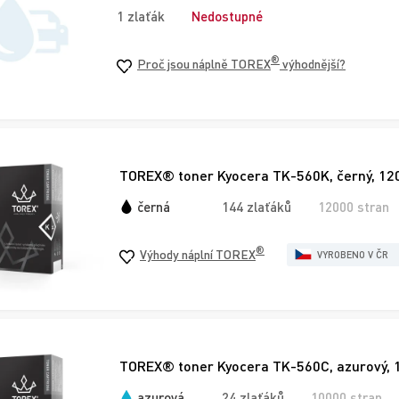
1 zlaťák
Nedostupné
®
Proč jsou náplně TOREX
výhodnější?
TOREX® toner Kyocera TK-560K, černý, 12
černá
144 zlaťáků
12000 stran
®
Výhody náplní TOREX
VYROBENO V ČR
TOREX® toner Kyocera TK-560C, azurový, 
azurová
24 zlaťáků
10000 stran