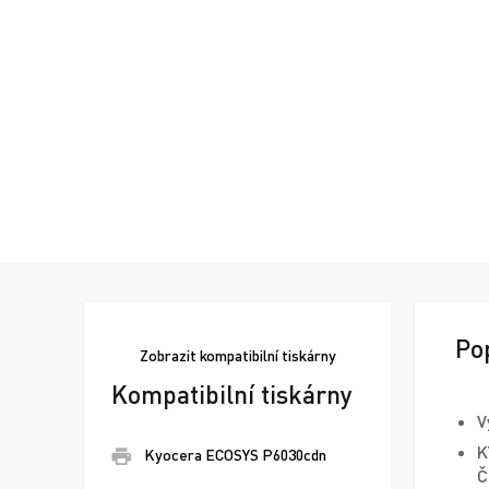
Po
Zobrazit
kompatibilní tiskárny
Kompatibilní tiskárny
V
K
Kyocera ECOSYS P6030cdn
Č