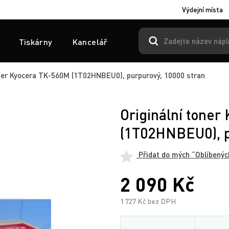
Výdejní místa
Tiskárny
Kancelář
oner Kyocera TK-560M (1T02HNBEU0), purpurový, 10000 stran
Originální tone
(1T02HNBEU0), p
Přidat do mých “Oblíbenýc
2 090 Kč
1 727 Kč bez DPH