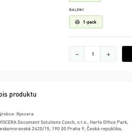
BALENÍ
1-pack
Množství
−
+
pis produktu
ýrobce: Kyocera
YOCERA Document Solutions Czech, s.r.o., Harfa Office Park,
eskomoravská 2420/15, 190 00 Praha 9, Česká republika,