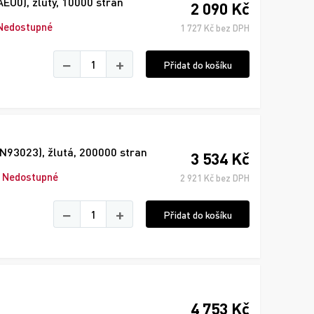
EU0), žlutý, 10000 stran
2 090 Kč
Nedostupné
1 727 Kč bez DPH
−
+
Přidat do košíku
HN93023), žlutá, 200000 stran
3 534 Kč
Nedostupné
2 921 Kč bez DPH
−
+
Přidat do košíku
4 753 Kč