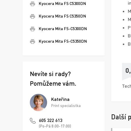
i
Kyocera Mita FS C5300DN
M
Kyocera Mita FS C5350DN
M
P
Kyocera Mita FS-C5300DN
B
Kyocera Mita FS-C5350DN
B
0
Nevíte si rady?
Pomůžeme vám.
Tech
Kateřina
Print specialistka
Další 
605 322 613
(Po-Pá 8:00-17:00)