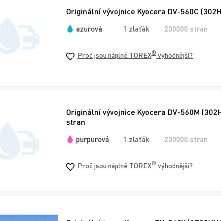
Originální vývojnice Kyocera DV-560C (302
azurová
1 zlaťák
200000 stran
®
Proč jsou náplně TOREX
výhodnější?
Originální vývojnice Kyocera DV-560M (30
stran
purpurová
1 zlaťák
200000 stran
®
Proč jsou náplně TOREX
výhodnější?