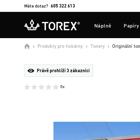
Máte dotaz?
605 322 613
Náplně
Papíry
Úvod
Produkty pro tiskárny
Tonery
Originální t
Právě prohlíží
3 zákazníci
0x