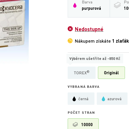
Barva
Po
purpurová
10
Nedostupné
Nákupem získáte
1 zlaťák
Výběrem ušetříte až
-850 Kč
TYP
®
TOREX
Originál
VYBRANÁ BARVA
černá
azurová
POČET STRAN
10000