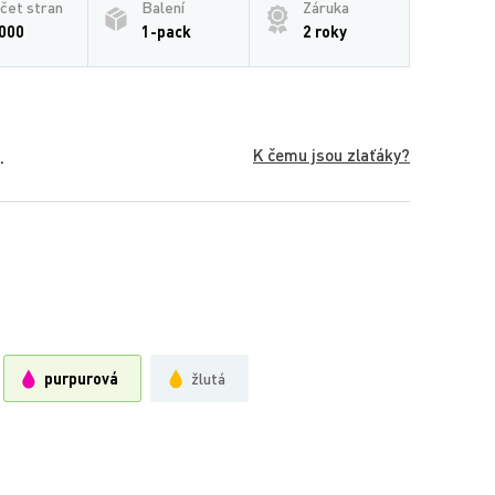
čet stran
Balení
Záruka
000
1-pack
2 roky
K čemu jsou zlaťáky?
.
purpurová
žlutá