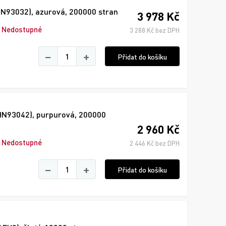
HN93032), azurová, 200000 stran
3 978 Kč
Nedostupné
3 288 Kč bez DPH
−
+
Přidat do košíku
2HN93042), purpurová, 200000
2 960 Kč
Nedostupné
2 446 Kč bez DPH
−
+
Přidat do košíku