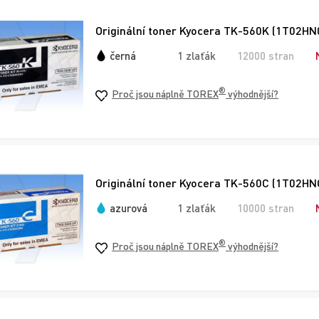
Originální toner Kyocera TK-560K (1T02HN0
černá
1 zlaťák
12000 stran
®
Proč jsou náplně TOREX
výhodnější?
Originální toner Kyocera TK-560C (1T02HN
azurová
1 zlaťák
10000 stran
®
Proč jsou náplně TOREX
výhodnější?