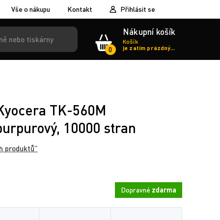
Vše o nákupu
Kontakt
Přihlásit se
Nákupní košík
Košík
je zatím prázdný...
0
r Kyocera TK-560M
urpurový, 10000 stran
h produktů”
Dopravné
zdarma