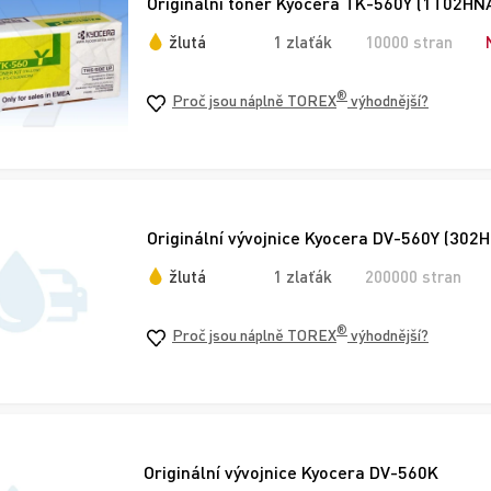
Originální toner Kyocera TK-560Y (1T02HNA
žlutá
1 zlaťák
10000 stran
®
Proč jsou náplně TOREX
výhodnější?
Originální vývojnice Kyocera DV-560Y (302
žlutá
1 zlaťák
200000 stran
®
Proč jsou náplně TOREX
výhodnější?
Originální vývojnice Kyocera DV-560K