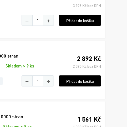
3 928 Kč bez DPH
−
+
Přidat do košíku
000 stran
2 892 Kč
Skladem > 9 ks
2 390 Kč bez DPH
−
+
Přidat do košíku
10000 stran
1 561 Kč
Skladem > 9 ks