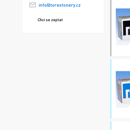
info@torextonery.cz
Chci se zeptat