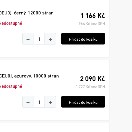
EU0), černý, 12000 stran
1 166 Kč
Nedostupné
964 Kč bez DPH
−
+
Přidat do košíku
CEU0), azurový, 10000 stran
2 090 Kč
Nedostupné
1 727 Kč bez DPH
−
+
Přidat do košíku