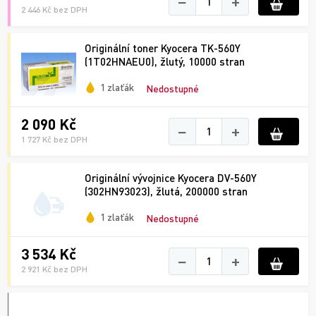
−
+
2 446 Kč bez DPH
Originální toner Kyocera TK-560Y
(1T02HNAEU0), žlutý, 10000 stran
1 zlaťák
Nedostupné
2 090 Kč
−
+
1 727 Kč bez DPH
Originální vývojnice Kyocera DV-560Y
(302HN93023), žlutá, 200000 stran
1 zlaťák
Nedostupné
3 534 Kč
−
+
2 921 Kč bez DPH