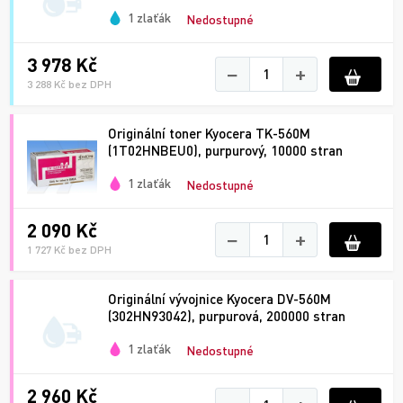
1 zlaťák
Nedostupné
3 978 Kč
−
+
3 288 Kč bez DPH
Originální toner Kyocera TK-560M
(1T02HNBEU0), purpurový, 10000 stran
1 zlaťák
Nedostupné
2 090 Kč
−
+
1 727 Kč bez DPH
Originální vývojnice Kyocera DV-560M
(302HN93042), purpurová, 200000 stran
1 zlaťák
Nedostupné
2 960 Kč