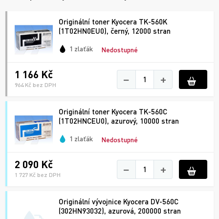
Originální toner Kyocera TK-560K
(1T02HN0EU0), černý, 12000 stran
1 zlaťák
Nedostupné
1 166 Kč
−
+
964 Kč bez DPH
Originální toner Kyocera TK-560C
(1T02HNCEU0), azurový, 10000 stran
1 zlaťák
Nedostupné
2 090 Kč
−
+
1 727 Kč bez DPH
Originální vývojnice Kyocera DV-560C
(302HN93032), azurová, 200000 stran