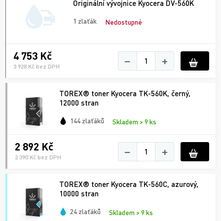
Originální vývojnice Kyocera DV-560K
1 zlaťák
Nedostupné
4 753 Kč
−
+
3 928 Kč bez DPH
TOREX® toner Kyocera TK-560K, černý,
12000 stran
144 zlaťáků
Skladem > 9 ks
2 892 Kč
−
+
2 390 Kč bez DPH
TOREX® toner Kyocera TK-560C, azurový,
10000 stran
24 zlaťáků
Skladem > 9 ks