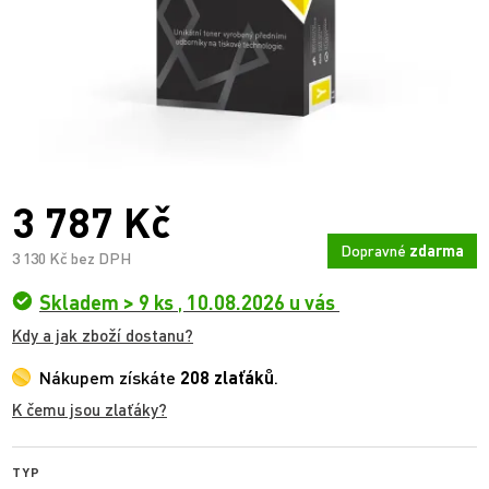
3 787 Kč
Dopravné
zdarma
3 130 Kč bez DPH
Skladem > 9 ks
,
10.08.2026 u vás
Kdy a jak zboží dostanu?
Nákupem získáte
208 zlaťáků
.
K čemu jsou zlaťáky?
TYP