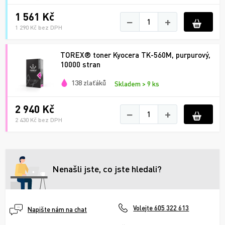
1 561 Kč
−
+
1 290 Kč bez DPH
TOREX® toner Kyocera TK-560M, purpurový,
10000 stran
138 zlaťáků
Skladem > 9 ks
2 940 Kč
−
+
2 430 Kč bez DPH
Nenašli jste, co jste hledali?
Volejte 605 322 613
Napište nám na chat