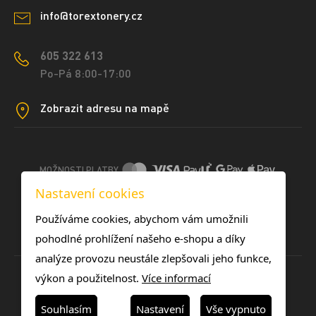
info@torextonery.cz
605 322 613
Po-Pá 8:00-17:00
Zobrazit adresu na mapě
MOŽNOSTI PLATBY
Nastavení cookies
DOPRAVNÍ METODY
Používáme cookies, abychom vám umožnili
pohodlné prohlížení našeho e-shopu a díky
analýze provozu neustále zlepšovali jeho funkce,
výkon a použitelnost.
Více informací
Souhlasím
Nastavení
Vše vypnuto