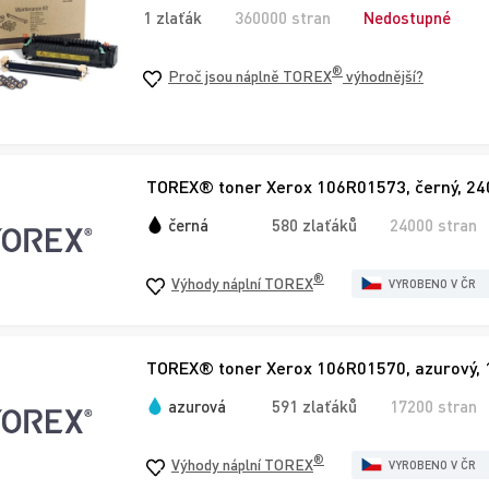
1 zlaťák
360000 stran
Nedostupné
®
Proč jsou náplně TOREX
výhodnější?
TOREX® toner Xerox 106R01573, černý, 240
černá
580 zlaťáků
24000 stran
®
Výhody náplní TOREX
VYROBENO V ČR
TOREX® toner Xerox 106R01570, azurový, 
azurová
591 zlaťáků
17200 stran
®
Výhody náplní TOREX
VYROBENO V ČR