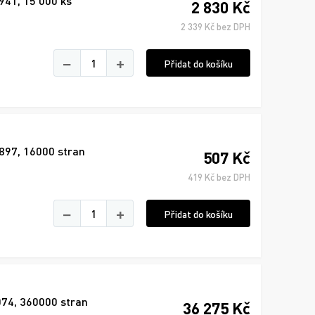
941, 15 000 ks
2 830 Kč
2 339 Kč bez DPH
−
+
Přidat do košíku
2897, 16000 stran
507 Kč
419 Kč bez DPH
−
+
Přidat do košíku
074, 360000 stran
36 275 Kč