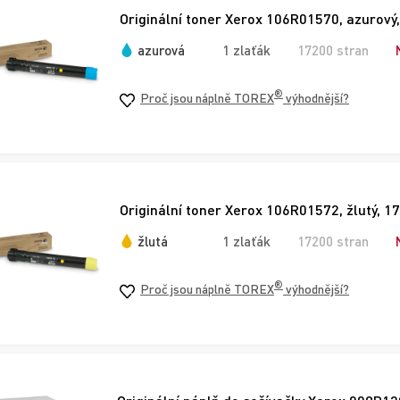
Originální toner Xerox 106R01570, azurový,
azurová
1 zlaťák
17200 stran
®
Proč jsou náplně TOREX
výhodnější?
Originální toner Xerox 106R01572, žlutý, 1
žlutá
1 zlaťák
17200 stran
®
Proč jsou náplně TOREX
výhodnější?