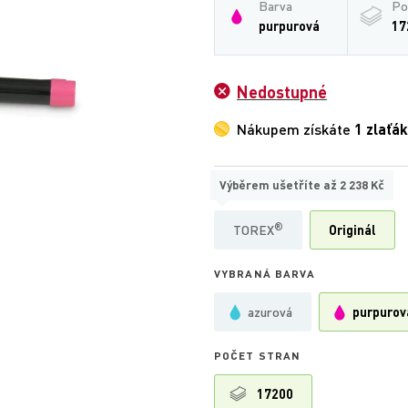
Barva
Po
purpurová
17
Nedostupné
Nákupem získáte
1 zlaťák
Výběrem ušetříte až
2 238 Kč
TYP
®
TOREX
Originál
VYBRANÁ BARVA
azurová
purpurov
POČET STRAN
17200