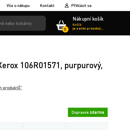
Vše o nákupu
Kontakt
Přihlásit se
Nákupní košík
Košík
je zatím prázdný...
0
 Xerox 106R01571, purpurový,
h produktů”
Dopravné
zdarma