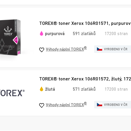
TOREX® toner Xerox 106R01571, purpurový
purpurová
591 zlaťáků
17200 stran
®
Výhody náplní TOREX
VYROBENO V ČR
TOREX® toner Xerox 106R01572, žlutý, 172
žlutá
571 zlaťáků
17200 stran
®
Výhody náplní TOREX
VYROBENO V ČR