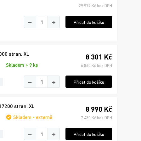
29 979 Kč bez DPH
−
+
Přidat do košíku
00 stran, XL
8 301 Kč
Skladem > 9 ks
6 860 Kč bez DPH
−
+
Přidat do košíku
17200 stran, XL
8 990 Kč
Skladem - externě
7 430 Kč bez DPH
−
+
Přidat do košíku