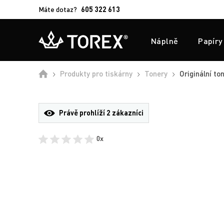
Máte dotaz?
605 322 613
Náplně
Papíry
Úvod
Produkty pro tiskárny
Tonery
Originální to
Právě prohlíží
2 zákazníci
0x