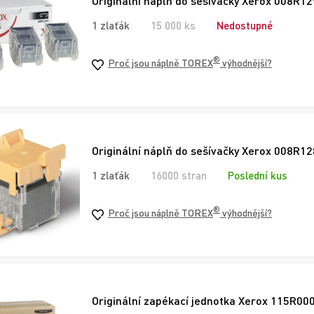
Originální náplň do sešívačky Xerox 008R12
1 zlaťák
15 000 ks
Nedostupné
®
Proč jsou náplně TOREX
výhodnější?
Originální náplň do sešívačky Xerox 008R1
1 zlaťák
16000 stran
Poslední kus
®
Proč jsou náplně TOREX
výhodnější?
Originální zapékací jednotka Xerox 115R00