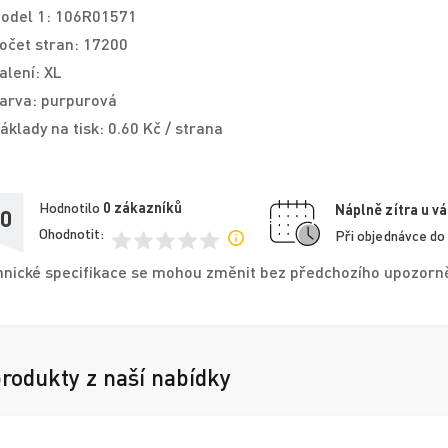
odel 1: 106R01571
očet stran: 17200
alení: XL
arva: purpurová
áklady na tisk: 0.60 Kč / strana
Hodnotilo
0
zákazníků
Náplně zítra u vá
,0
Ohodnotit:
Při objednávce do
nické specifikace se mohou změnit bez předchozího upozorněn
produkty z naší nabídky