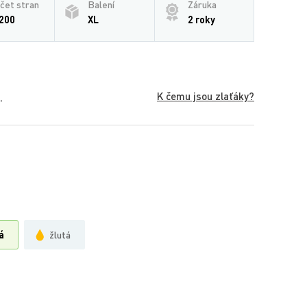
čet stran
Balení
Záruka
200
XL
2 roky
K čemu jsou zlaťáky?
.
á
žlutá