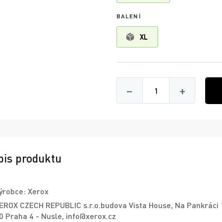
BALENÍ
XL
Množství
−
+
pis produktu
ýrobce: Xerox
EROX CZECH REPUBLIC s.r.o.budova Vista House, Na Pankráci
0 Praha 4 - Nusle, info@xerox.cz