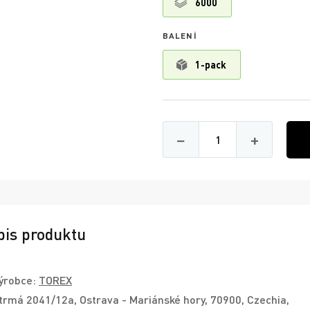
6000
BALENÍ
1-pack
Množství
−
+
pis produktu
ýrobce:
TOREX
trmá 2041/12a, Ostrava - Mariánské hory, 70900, Czechia,