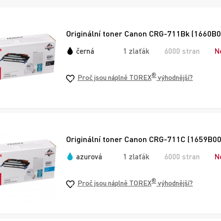
Originální toner Canon CRG-711Bk (1660B00
černá
1 zlaťák
6000 stran
N
®
Proč jsou náplně TOREX
výhodnější?
Originální toner Canon CRG-711C (1659B002
azurová
1 zlaťák
6000 stran
N
®
Proč jsou náplně TOREX
výhodnější?