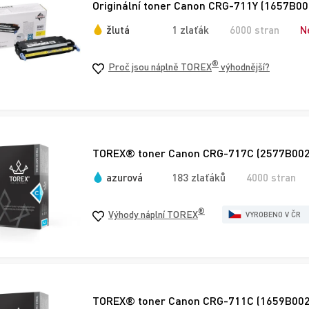
Originální toner Canon CRG-711Y (1657B002)
žlutá
1 zlaťák
6000 stran
N
®
Proč jsou náplně TOREX
výhodnější?
TOREX® toner Canon CRG-717C (2577B002),
azurová
183 zlaťáků
4000 stran
®
Výhody náplní TOREX
VYROBENO V ČR
TOREX® toner Canon CRG-711C (1659B002),