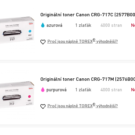
Originální toner Canon CRG-717C (2577B002
azurová
1 zlaťák
4000 stran
N
®
Proč jsou náplně TOREX
výhodnější?
Originální toner Canon CRG-717M (2576B00
purpurová
1 zlaťák
4000 stran
N
®
Proč jsou náplně TOREX
výhodnější?