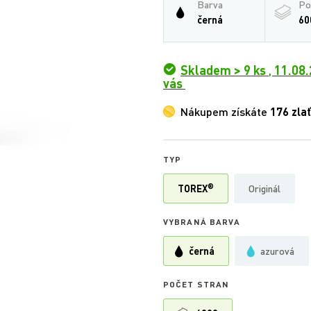
Barva
Po
černá
60
Skladem > 9 ks
,
11.08.
vás
Nákupem získáte
176 zla
TYP
®
TOREX
Originál
VYBRANÁ BARVA
černá
azurová
POČET STRAN