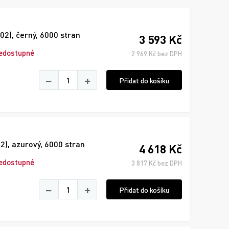
2), černý, 6000 stran
3 593 Kč
edostupné
2 969 Kč bez DPH
−
+
Přidat do košíku
), azurový, 6000 stran
4 618 Kč
edostupné
3 817 Kč bez DPH
−
+
Přidat do košíku