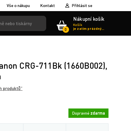
Vše o nákupu
Kontakt
Přihlásit se
Nákupní košík
Košík
je zatím prázdný...
0
anon CRG-711Bk (1660B002),
n
h produktů”
Dopravné
zdarma