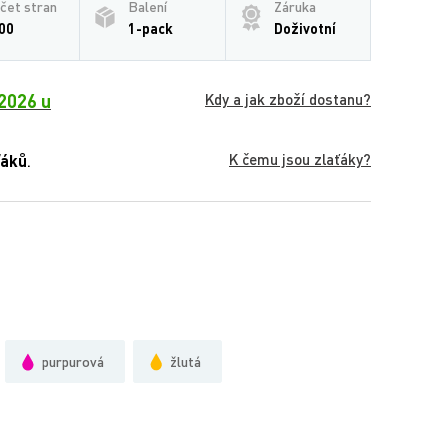
čet stran
Balení
Záruka
00
1-pack
Doživotní
2026 u
Kdy a jak zboží dostanu?
K čemu jsou zlaťáky?
ťáků
.
purpurová
žlutá