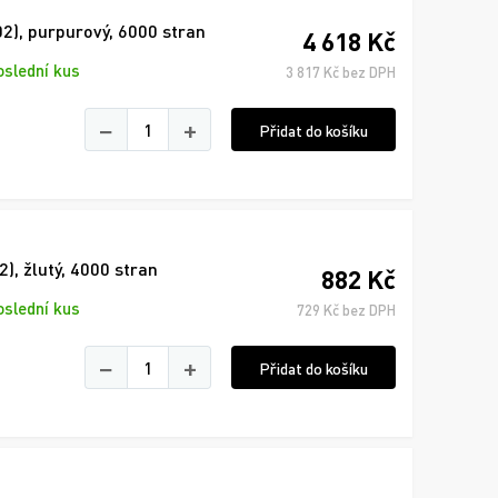
2), purpurový, 6000 stran
4 618 Kč
oslední kus
3 817 Kč bez DPH
−
+
Přidat do košíku
, žlutý, 4000 stran
882 Kč
oslední kus
729 Kč bez DPH
−
+
Přidat do košíku