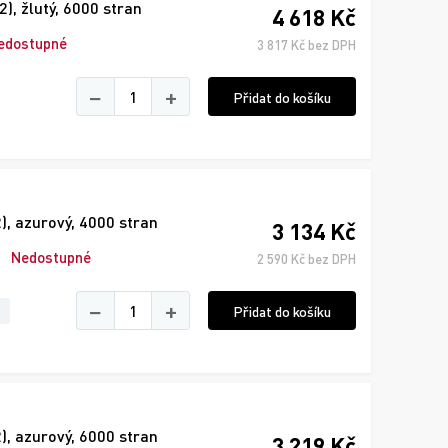
, žlutý, 6000 stran
4 618 Kč
edostupné
3 817 Kč bez DPH
−
+
Přidat do košíku
 azurový, 4000 stran
3 134 Kč
Nedostupné
2 590 Kč bez DPH
−
+
Přidat do košíku
 azurový, 6000 stran
3 219 Kč