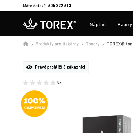
Máte dotaz?
605 322 613
Náplně
Papíry
Úvod
Produkty pro tiskárny
Tonery
TOREX® toner
Právě prohlíží
3 zákazníci
0x