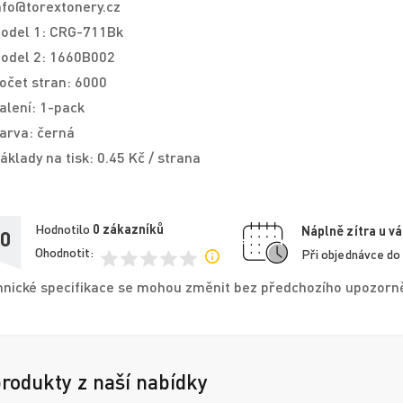
nfo@torextonery.cz
odel 1: CRG-711Bk
odel 2: 1660B002
očet stran: 6000
alení: 1-pack
arva: černá
áklady na tisk: 0.45 Kč / strana
Hodnotilo
0
zákazníků
Náplně zítra u vá
,0
Ohodnotit:
Při objednávce do
nické specifikace se mohou změnit bez předchozího upozorněn
produkty z naší nabídky