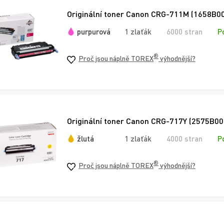
Originální toner Canon CRG-711M (1658B00
purpurová
1 zlaťák
6000 stran
P
®
Proč jsou náplně TOREX
výhodnější?
Originální toner Canon CRG-717Y (2575B002)
žlutá
1 zlaťák
4000 stran
P
®
Proč jsou náplně TOREX
výhodnější?