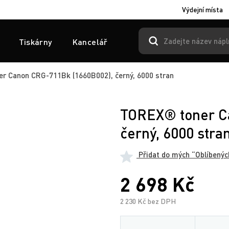
Výdejní místa
Tiskárny
Kancelář
 Canon CRG-711Bk (1660B002), černý, 6000 stran
TOREX® toner C
černý, 6000 stra
Přidat do mých “Oblíbenýc
2 698 Kč
2 230 Kč bez DPH