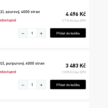
), azurový, 4000 stran
4 496 Kč
edostupné
3 716 Kč bez DPH
−
+
Přidat do košíku
2), purpurový, 4000 stran
3 483 Kč
edostupné
2 878 Kč bez DPH
−
+
Přidat do košíku