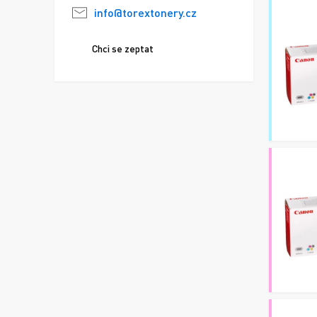
info@torextonery.cz
Chci se zeptat