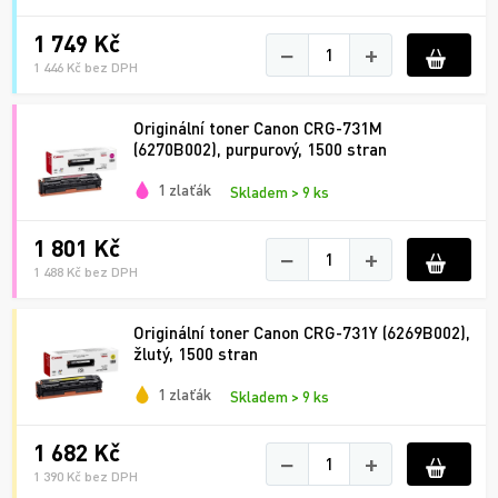
1 749 Kč
−
+
1 446 Kč bez DPH
Originální toner Canon CRG-731M
(6270B002), purpurový, 1500 stran
1 zlaťák
Skladem > 9 ks
1 801 Kč
−
+
1 488 Kč bez DPH
Originální toner Canon CRG-731Y (6269B002),
žlutý, 1500 stran
1 zlaťák
Skladem > 9 ks
1 682 Kč
−
+
1 390 Kč bez DPH