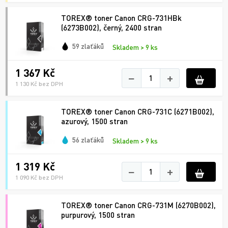
TOREX® toner Canon CRG-731HBk
(6273B002), černý, 2400 stran
59 zlaťáků
Skladem > 9 ks
1 367 Kč
−
+
1 130 Kč bez DPH
TOREX® toner Canon CRG-731C (6271B002),
azurový, 1500 stran
56 zlaťáků
Skladem > 9 ks
1 319 Kč
−
+
1 090 Kč bez DPH
TOREX® toner Canon CRG-731M (6270B002),
purpurový, 1500 stran