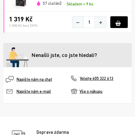
57 zlaťáků
Skladem > 9 ks
1 319 Kč
−
+
1 090 Kč bez DPH
Nenašli jste, co jste hledali?
Volejte 605 322 613
Napište nám na chat
Vše o nákupu
Napište nám e-mail
Doprava zdarma