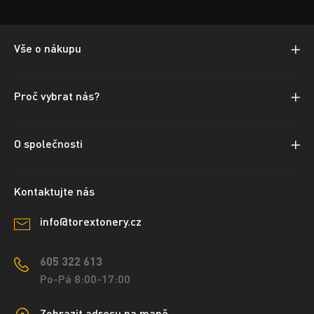
Vše o nákupu
Proč vybrat nás?
O společnosti
Kontaktujte nás
info@torextonery.cz
605 322 613
Po-Pá 8:00-17:00
Zobrazit adresu na mapě