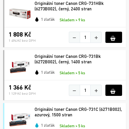
Originální toner Canon CRG-731HBk
(6273B002), černý, 2400 stran
1 zlaťák
Skladem > 9 ks
1 808 Kč
−
+
1 494 Kč bez DPH
Originální toner Canon CRG-731Bk
(6272B002), černý, 1400 stran
1 zlaťák
Skladem > 5 ks
1 366 Kč
−
+
1 129 Kč bez DPH
Originální toner Canon CRG-731C (6271B002),
azurový, 1500 stran
1 zlaťák
Skladem > 5 ks