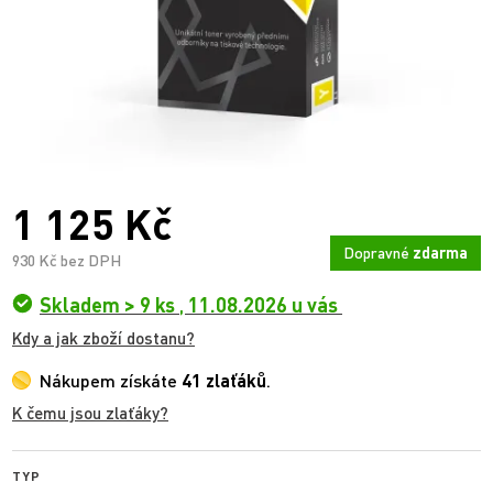
1 125 Kč
Dopravné
zdarma
930 Kč bez DPH
Skladem > 9 ks
,
11.08.2026 u vás
Kdy a jak zboží dostanu?
Nákupem získáte
41 zlaťáků
.
K čemu jsou zlaťáky?
TYP