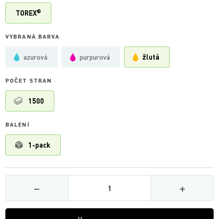
®
TOREX
VYBRANÁ BARVA
azurová
purpurová
žlutá
POČET STRAN
1500
BALENÍ
1-pack
Množství
−
+