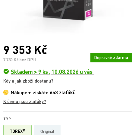
9 353 Kč
Dopravné
zdarma
7 730 Kč bez DPH
Skladem > 9 ks
,
10.08.2026 u vás
Kdy a jak zboží dostanu?
Nákupem získáte
653 zlaťáků
.
K čemu jsou zlaťáky?
TYP
®
TOREX
Originál