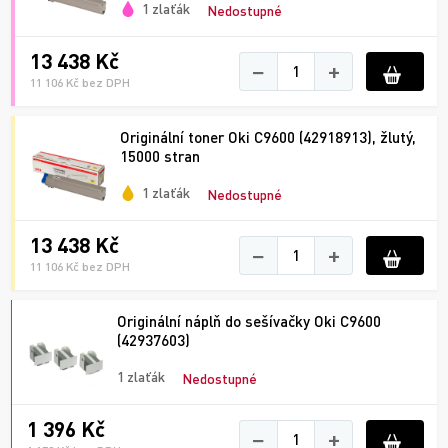
1 zlaťák
Nedostupné
13 438 Kč
−
+
11 106 Kč bez DPH
Originální toner Oki C9600 (42918913), žlutý,
15000 stran
1 zlaťák
Nedostupné
13 438 Kč
−
+
11 106 Kč bez DPH
Originální náplň do sešívačky Oki C9600
(42937603)
1 zlaťák
Nedostupné
1 396 Kč
−
+