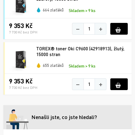
664 zlaťáků
Skladem > 9 ks
9 353 Kč
−
+
7 730 Kč bez DPH
TOREX® toner Oki C9600 (42918913), žlutý,
15000 stran
655 zlaťáků
Skladem > 9 ks
9 353 Kč
−
+
7 730 Kč bez DPH
Nenašli jste, co jste hledali?