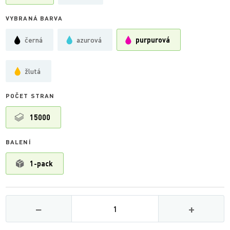
VYBRANÁ BARVA
černá
azurová
purpurová
žlutá
POČET STRAN
15000
BALENÍ
1-pack
Množství
−
+