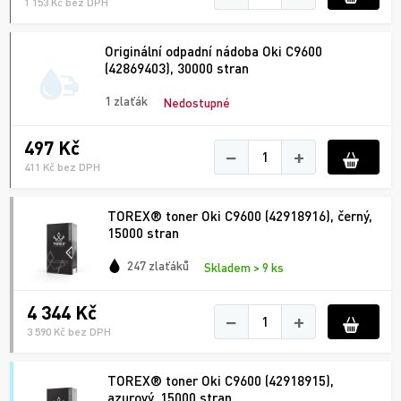
1 153 Kč bez DPH
Originální odpadní nádoba Oki C9600
(42869403), 30000 stran
1 zlaťák
Nedostupné
497 Kč
−
+
411 Kč bez DPH
TOREX® toner Oki C9600 (42918916), černý,
15000 stran
247 zlaťáků
Skladem > 9 ks
4 344 Kč
−
+
3 590 Kč bez DPH
TOREX® toner Oki C9600 (42918915),
azurový, 15000 stran