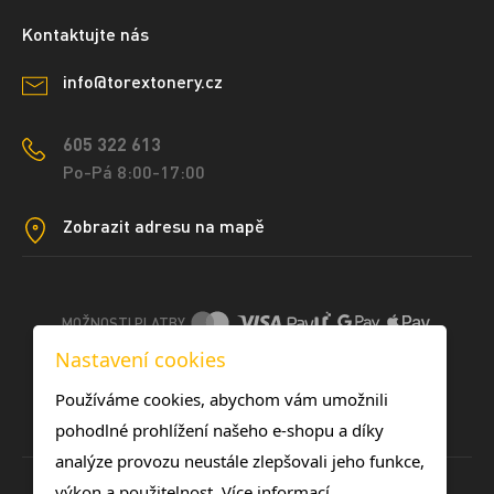
Kontaktujte nás
info@torextonery.cz
605 322 613
Po-Pá 8:00-17:00
Zobrazit adresu na mapě
MOŽNOSTI PLATBY
Nastavení cookies
DOPRAVNÍ METODY
Používáme cookies, abychom vám umožnili
pohodlné prohlížení našeho e-shopu a díky
analýze provozu neustále zlepšovali jeho funkce,
výkon a použitelnost.
Více informací