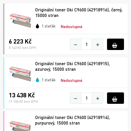
Originální toner Oki C9600 (42918916), černý,
15000 stran
1 zlaťák
Nedostupné
6 223 Kč
−
+
5 143 Kč bez DPH
Originální toner Oki C9600 (42918915),
azurový, 15000 stran
1 zlaťák
Nedostupné
13 438 Kč
−
+
11 106 Kč bez DPH
Originální toner Oki C9600 (42918914),
purpurový, 15000 stran