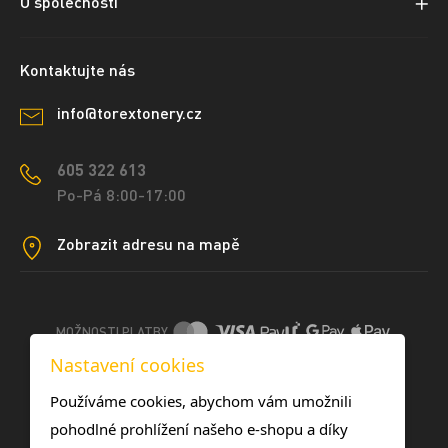
O společnosti
Kontaktujte nás
info@torextonery.cz
605 322 613
Po-Pá 8:00-17:00
Zobrazit adresu na mapě
MOŽNOSTI PLATBY
Nastavení cookies
DOPRAVNÍ METODY
Používáme cookies, abychom vám umožnili
pohodlné prohlížení našeho e-shopu a díky