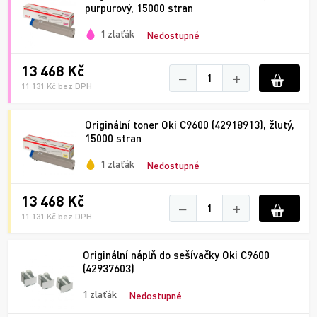
purpurový, 15000 stran
1 zlaťák
Nedostupné
13 468 Kč
−
+
11 131 Kč bez DPH
Originální toner Oki C9600 (42918913), žlutý,
15000 stran
1 zlaťák
Nedostupné
13 468 Kč
−
+
11 131 Kč bez DPH
Originální náplň do sešívačky Oki C9600
(42937603)
1 zlaťák
Nedostupné