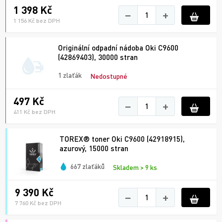
1 398 Kč
−
+
1 156 Kč bez DPH
Originální odpadní nádoba Oki C9600
(42869403), 30000 stran
1 zlaťák
Nedostupné
497 Kč
−
+
411 Kč bez DPH
TOREX® toner Oki C9600 (42918915),
azurový, 15000 stran
667 zlaťáků
Skladem > 9 ks
9 390 Kč
−
+
7 760 Kč bez DPH