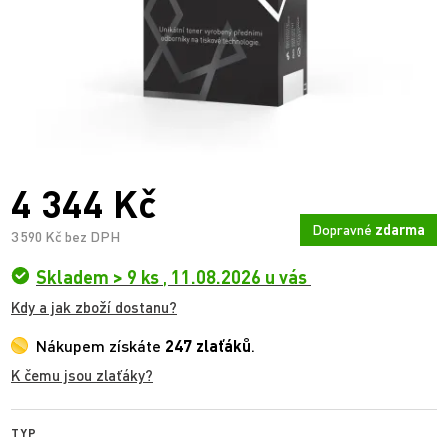
4 344 Kč
Dopravné
zdarma
3 590 Kč bez DPH
Skladem > 9 ks
,
11.08.2026 u vás
Kdy a jak zboží dostanu?
Nákupem získáte
247 zlaťáků
.
K čemu jsou zlaťáky?
TYP