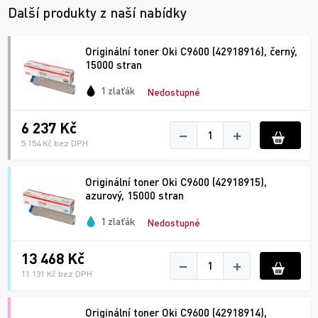
Další produkty z naší nabídky
Originální toner Oki C9600 (42918916), černý,
15000 stran
1 zlaťák
Nedostupné
6 237 Kč
−
+
5 154 Kč bez DPH
Originální toner Oki C9600 (42918915),
azurový, 15000 stran
1 zlaťák
Nedostupné
13 468 Kč
−
+
11 131 Kč bez DPH
Originální toner Oki C9600 (42918914),