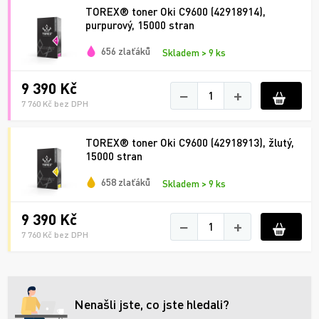
TOREX® toner Oki C9600 (42918914),
purpurový, 15000 stran
656 zlaťáků
Skladem > 9 ks
9 390 Kč
−
+
7 760 Kč bez DPH
TOREX® toner Oki C9600 (42918913), žlutý,
15000 stran
658 zlaťáků
Skladem > 9 ks
9 390 Kč
−
+
7 760 Kč bez DPH
Nenašli jste, co jste hledali?