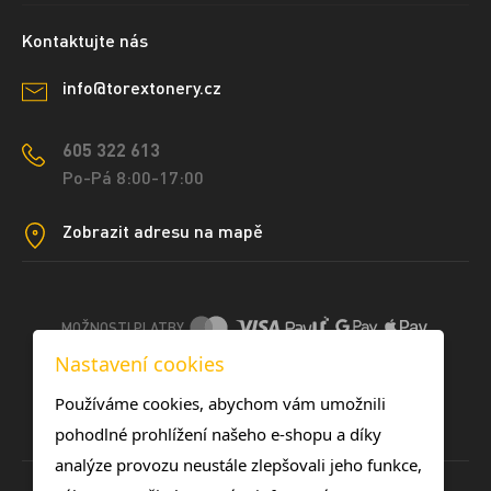
Kontaktujte nás
info@torextonery.cz
605 322 613
Po-Pá 8:00-17:00
Zobrazit adresu na mapě
MOŽNOSTI PLATBY
Nastavení cookies
DOPRAVNÍ METODY
Používáme cookies, abychom vám umožnili
pohodlné prohlížení našeho e-shopu a díky
analýze provozu neustále zlepšovali jeho funkce,