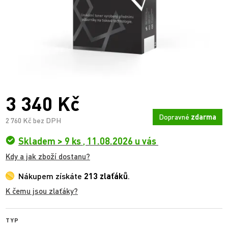
3 340 Kč
Dopravné
zdarma
2 760 Kč bez DPH
Skladem > 9 ks
,
11.08.2026 u vás
Kdy a jak zboží dostanu?
Nákupem získáte
213 zlaťáků
.
K čemu jsou zlaťáky?
TYP