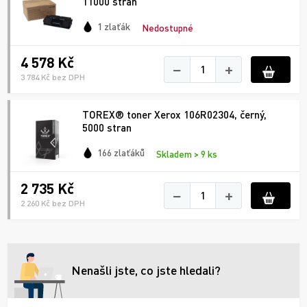
11000 stran
1 zlaťák
Nedostupné
4 578 Kč
−
+
3 784 Kč bez DPH
TOREX® toner Xerox 106R02304, černý,
5000 stran
166 zlaťáků
Skladem > 9 ks
2 735 Kč
−
+
2 260 Kč bez DPH
Nenašli jste, co jste hledali?