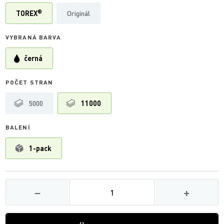
®
TOREX
Originál
VYBRANÁ BARVA
černá
POČET STRAN
5000
11000
BALENÍ
1-pack
Množství
−
+