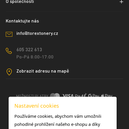
O společnosti
Kontaktujte nás
info@torextonery.cz
605 322 613
Po-Pá 8:00-17:00
Zobrazit adresu na mapě
MOŽNOSTI PLATBY
Nastavení cookies
DOPRAVNÍ METODY
Používáme cookies, abychom vám umožnili
pohodlné prohlížení našeho e-shopu a díky