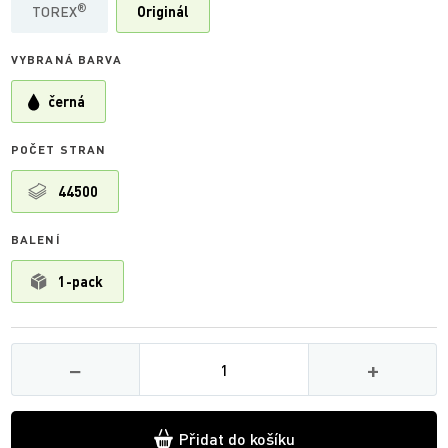
®
TOREX
Originál
VYBRANÁ BARVA
černá
POČET STRAN
44500
BALENÍ
1-pack
Množství
−
+
Přidat do košíku