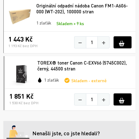
Originální odpadní nádoba Canon FM1-A606-
000 (WT-202), 100000 stran
1 zlaťák
Skladem > 9 ks
1 443 Kč
−
+
1 193 Kč bez DPH
TOREX® toner Canon C-EXV66 (5745C002),
černý, 44500 stran
1 zlaťák
Skladem - externě
1 851 Kč
−
+
1 530 Kč bez DPH
Nenašli jste, co jste hledali?