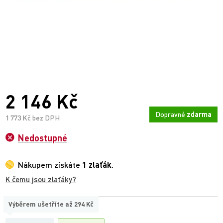
2 146 Kč
Dopravné
zdarma
1 773 Kč bez DPH
Nedostupné
Nákupem získáte
1 zlaťák
.
K čemu jsou zlaťáky?
Výběrem ušetříte až
294 Kč
TYP