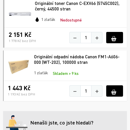
Originální toner Canon C-EXV66 (5745C002),
černý, 44500 stran
1 zlaťák
Nedostupné
2 151 Kč
−
+
1 778 Kč bez DPH
Originální odpadní nádoba Canon FM1-A606-
000 (WT-202), 100000 stran
1 zlaťák
Skladem > 9 ks
1 443 Kč
−
+
1 193 Kč bez DPH
Nenašli jste, co jste hledali?