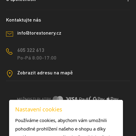
Kontaktujte nás
info@torextonery.cz
605 322 613
Po-Pá 8:00-17:00
Zobrazit adresu na mapě
MOŽNOSTI PLATBY
Nastavení cookies
DOPRAVNÍ METODY
Používáme cookies, abychom vám umožnili
pohodlné prohlížení našeho e-shopu a díky